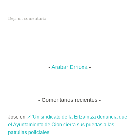
se
r
ce
ue
ha
le
o
vende:
i
bo
sk
ts
gr
m
EH
o
Deja un comentario
ok
y
A
a
pa
Bildu
x
pp
m
rti
rechaza
a
de
K
r
plano
o
privatizar
m
la
u
Arabar Errioxa
valoración
n
de
i
la
t
discapacidad
a
Comentarios recientes
t
e
Jose
en
📌’Un sindicato de la Ertzaintza denuncia que
a
el Ayuntamiento de Oion cierra sus puertas a las
patrullas policiales’