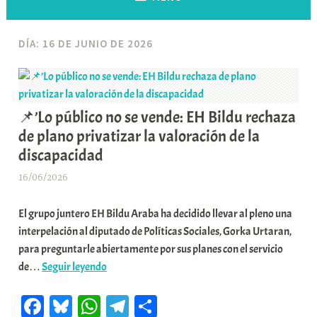
DÍA:
16 DE JUNIO DE 2026
📌’Lo público no se vende: EH Bildu rechaza
de plano privatizar la valoración de la
discapacidad
16/06/2026
A
r
El grupo juntero EH Bildu Araba ha decidido llevar al pleno una
a
interpelación al diputado de Políticas Sociales, Gorka Urtaran,
b
para preguntarle abiertamente por sus planes con el servicio
a
📌’Lo
de…
Seguir leyendo
r
público
E
Fa
Bl
W
Te
C
no
r