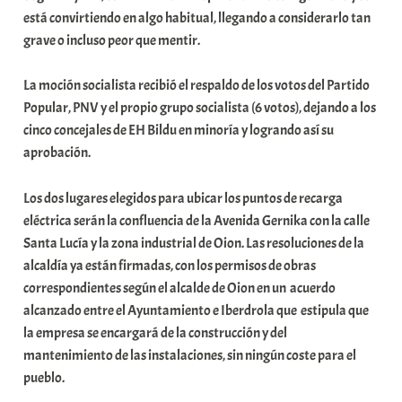
u
está convirtiendo en algo habitual, llegando a considerarlo tan
n
grave o incluso peor que mentir.
i
t
La moción socialista recibió el respaldo de los votos del Partido
a
Popular, PNV y el propio grupo socialista (6 votos), dejando a los
t
cinco concejales de EH Bildu en minoría y logrando así su
e
aprobación.
a
Los dos lugares elegidos para ubicar los puntos de recarga
eléctrica serán la confluencia de la Avenida Gernika con la calle
Santa Lucía y la zona industrial de Oion. Las resoluciones de la
alcaldía ya están firmadas, con los permisos de obras
correspondientes según el alcalde de Oion en un acuerdo
alcanzado entre el Ayuntamiento e Iberdrola que estipula que
la empresa se encargará de la construcción y del
mantenimiento de las instalaciones, sin ningún coste para el
pueblo.