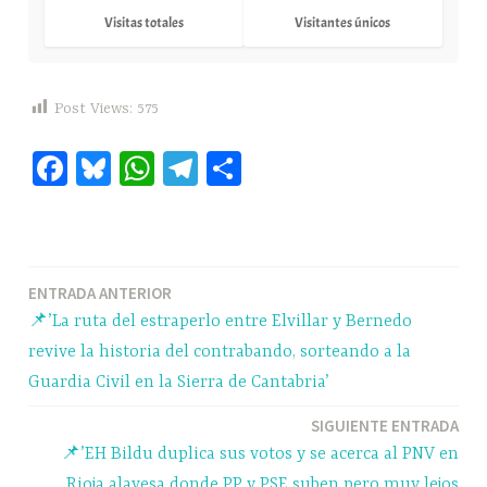
Visitas totales
Visitantes únicos
Post Views:
575
Fa
Bl
W
Te
C
ce
ue
ha
le
o
bo
sk
ts
gr
m
ok
y
A
a
pa
Navegación
ENTRADA ANTERIOR
pp
m
rti
📌’La ruta del estraperlo entre Elvillar y Bernedo
r
de
revive la historia del contrabando, sorteando a la
entradas
Guardia Civil en la Sierra de Cantabria’
SIGUIENTE ENTRADA
📌’EH Bildu duplica sus votos y se acerca al PNV en
Rioja alavesa donde PP y PSE suben pero muy lejos