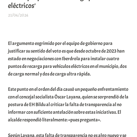
eléctricos’
21/04/2024
A
r
a
b
El argumento esgrimido por el equipo de gobierno para
a
justificar su sentido del voto es que desde octubre de 2023 han
r
estado en negociaciones con Iberdrola para instalar cuatro
E
puntos de recarga para vehículos eléctricos en el municipio, dos
r
de carga normal y dos de carga ultra rápida.
r
i
Este punto en el orden del día causó un pequeño enfrentamiento
o
con el concejal socialista Óscar Layana, quien se sorprendió de la
x
postura de EH Bildu al criticar la falta de transparencia al no
a
informar con suficiente antelación sobre estas iniciativas. El
K
alcalde respondió literalmente: «pues pregunta».
o
m
Según Layana, esta falta de transparencia no es algo nuevo y se