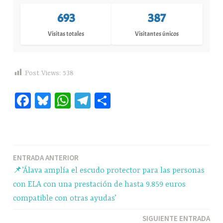
693
387
Visitas totales
Visitantes únicos
Post Views:
538
Fa
Bl
W
Te
C
ce
ue
ha
le
o
bo
sk
ts
gr
m
ok
y
A
a
pa
Navegación
ENTRADA ANTERIOR
pp
m
rti
📌’Álava amplía el escudo protector para las personas
r
de
con ELA con una prestación de hasta 9.859 euros
entradas
compatible con otras ayudas’
SIGUIENTE ENTRADA