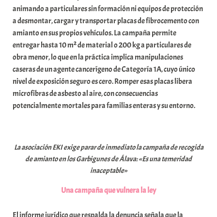
animando a particulares sin formación ni equipos de protección
i
a desmontar, cargar y transportar placas de fibrocemento con
t
amianto en sus propios vehículos. La campaña permite
a
entregar hasta 10 m² de material o 200 kg a particulares de
t
obra menor, lo que en la práctica implica manipulaciones
e
caseras de un agente cancerígeno de Categoría 1A, cuyo único
a
nivel de exposición seguro es cero. Romper esas placas libera
microfibras de asbesto al aire, con consecuencias
potencialmente mortales para familias enteras y su entorno.
La asociación EKI exige parar de inmediato la campaña de recogida
de amianto en los Garbigunes de Álava: «Es una temeridad
inaceptable»
Una campaña que vulnera la ley
El informe jurídico que respalda la denuncia señala que la