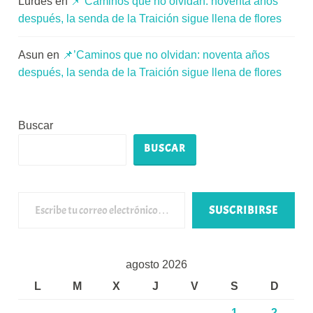
Lurdes
en
📌’Caminos que no olvidan: noventa años
después, la senda de la Traición sigue llena de flores
Asun
en
📌’Caminos que no olvidan: noventa años
después, la senda de la Traición sigue llena de flores
Buscar
BUSCAR
Escribe tu correo electrónico…
SUSCRIBIRSE
agosto 2026
L
M
X
J
V
S
D
1
2