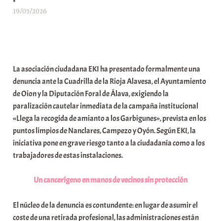
19/05/2026
A
r
a
b
a
La asociación ciudadana EKI ha presentado formalmente una
r
denuncia ante la Cuadrilla de la Rioja Alavesa, el Ayuntamiento
E
de Oion y la Diputación Foral de Álava, exigiendo la
r
paralización cautelar inmediata de la campaña institucional
r
«Llega la recogida de amianto a los Garbigunes», prevista en los
i
puntos limpios de Nanclares, Campezo y Oyón. Según EKI, la
o
iniciativa pone en grave riesgo tanto a la ciudadanía como a los
x
trabajadores de estas instalaciones.
a
K
Un cancerígeno en manos de vecinos sin protección
o
m
El núcleo de la denuncia es contundente: en lugar de asumir el
u
coste de una retirada profesional, las administraciones están
n