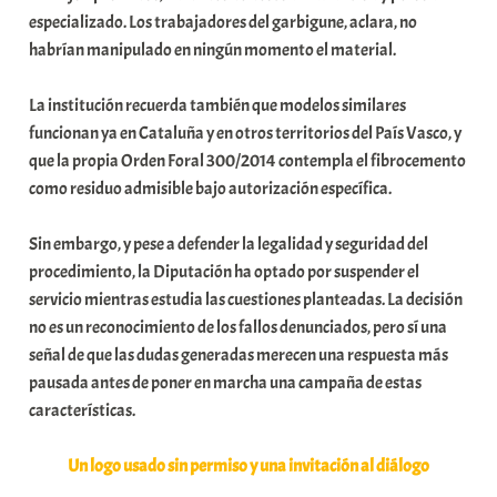
especializado. Los trabajadores del garbigune, aclara, no
habrían manipulado en ningún momento el material.
La institución recuerda también que modelos similares
funcionan ya en Cataluña y en otros territorios del País Vasco, y
que la propia Orden Foral 300/2014 contempla el fibrocemento
como residuo admisible bajo autorización específica.
Sin embargo, y pese a defender la legalidad y seguridad del
procedimiento, la Diputación ha optado por suspender el
servicio mientras estudia las cuestiones planteadas. La decisión
no es un reconocimiento de los fallos denunciados, pero sí una
señal de que las dudas generadas merecen una respuesta más
pausada antes de poner en marcha una campaña de estas
características.
Un logo usado sin permiso y una invitación al diálogo