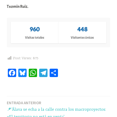
Txomin Ruiz.
960
448
Visitas totales
Visitantes únicos
Post Views:
875
Fa
Bl
W
Te
C
ce
ue
ha
le
o
bo
sk
ts
gr
m
ok
y
A
a
pa
Navegación
ENTRADA ANTERIOR
pp
m
rti
📌’Álava se echa a la calle contra los macroproyectos:
r
de
«El territorio no está en venta’