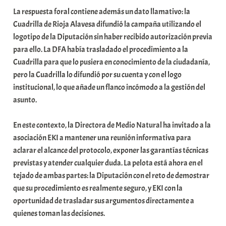
La respuesta foral contiene además un dato llamativo: la
Cuadrilla de Rioja Alavesa difundió la campaña utilizando el
logotipo de la Diputación sin haber recibido autorización previa
para ello. La DFA había trasladado el procedimiento a la
Cuadrilla para que lo pusiera en conocimiento de la ciudadanía,
pero la Cuadrilla lo difundió por su cuenta y con el logo
institucional, lo que añade un flanco incómodo a la gestión del
asunto.
En este contexto, la Directora de Medio Natural ha invitado a la
asociación EKI a mantener una reunión informativa para
aclarar el alcance del protocolo, exponer las garantías técnicas
previstas y atender cualquier duda. La pelota está ahora en el
tejado de ambas partes: la Diputación con el reto de demostrar
que su procedimiento es realmente seguro, y EKI con la
oportunidad de trasladar sus argumentos directamente a
quienes toman las decisiones.