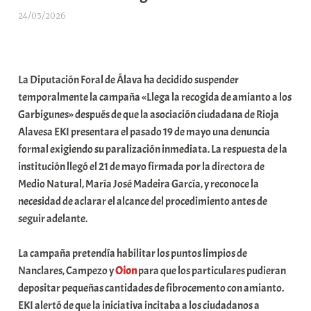
24/05/2026
A
r
a
b
La Diputación Foral de Álava ha decidido suspender
a
temporalmente la campaña «Llega la recogida de amianto a los
r
Garbigunes» después de que la asociación ciudadana de Rioja
E
Alavesa EKI presentara el pasado 19 de mayo una denuncia
r
formal exigiendo su paralización inmediata. La respuesta de la
r
institución llegó el 21 de mayo firmada por la directora de
i
Medio Natural, María José Madeira García, y reconoce la
o
necesidad de aclarar el alcance del procedimiento antes de
x
seguir adelante.
a
K
La campaña pretendía habilitar los puntos limpios de
o
Nanclares, Campezo y
Oion
para que los particulares pudieran
m
depositar pequeñas cantidades de fibrocemento con amianto.
u
EKI alertó de que la iniciativa incitaba a los ciudadanos a
n