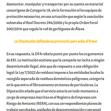
desmontar, manipular y transportar por su cuenta un material
i
cancerígeno de Categoría 1A, sin la formación ni los equipos de
t
protección necesarios, en una actuación que según la asociación
a
vulneraba el Real Decreto 396/2006 y la propia Orden Foral
t
300/2014 que regula la red de garbigunes de Álava.
e
a
La Diputación defiende su protocolo pero echa el freno
En su respuesta, la DFA rebate punto por punto los argumentos
de EKI. La institución sostiene que la campaña no incita a ningún
desamiantado ilegal, sino que da respuesta a una obligación
legal: la Ley 7/2022 de residuos impone a las entidades locales la
recogida separada de residuos domésticos peligrosos, categoría
en la que entra el fibrocemento en manos de particulares. La
Diputación añade que el servicio estaría en todo momento a
cargo de empresas inscritas en el Registro de Empresas con
Riesgo de Amianto (RERA), con sus correspondientes planes de
trabajo aprobados, unidades de descontaminación y personal