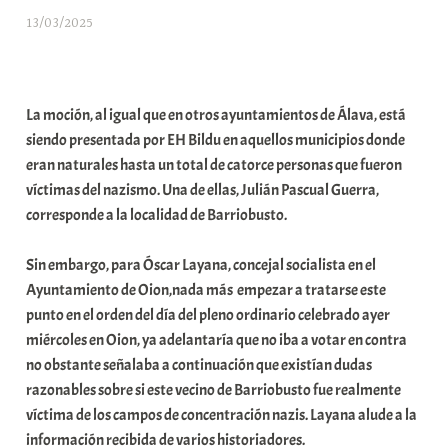
13/03/2025
A
r
a
b
La moción, al igual que en otros ayuntamientos de Álava, está
a
siendo presentada por EH Bildu en aquellos municipios donde
r
eran naturales hasta un total de catorce personas que fueron
E
víctimas del nazismo. Una de ellas, Julián Pascual Guerra,
r
corresponde a la localidad de Barriobusto.
r
i
Sin embargo, para Óscar Layana, concejal socialista en el
o
Ayuntamiento de Oion,nada más empezar a tratarse este
x
punto en el orden del día del pleno ordinario celebrado ayer
a
miércoles en Oion, ya adelantaría que no iba a votar en contra
K
no obstante señalaba a continuación que existían dudas
o
razonables sobre si este vecino de Barriobusto fue realmente
m
víctima de los campos de concentración nazis. Layana alude a la
u
información recibida de varios historiadores.
n