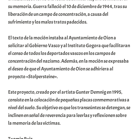
su memoria. Guerra falleció el 10 de diciembre de 1944, tras su
liberación de un campo de concentración, a causa del
sufrimiento y los malos tratos padecidos.
El texto de la moción instaba al Ayuntamiento de Oion a
solicitar al Gobierno Vasco y al Instituto Gogora que facilitaran
el censo de todos los deportados vascos en los campos de
concentración del nazismo. Además, en la moción se expresaba
el deseo de que el Ayuntamiento de Oion se adhiriera al
proyecto «Stolpersteine».
Este proyecto, creado por el artista Gunter Demnig en 1995,
consiste en la colocación de pequeñas placas conmemorativas a
nivel del suelo. Su objetivo es que los transeúntes se detengan, se
inclinen en señal de reverencia para leerlas y reflexionen sobre
la memoria de las víctimas.
Txomin Ruiz.