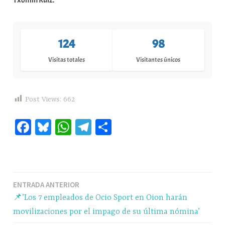
124
98
Visitas totales
Visitantes únicos
Post Views:
662
Fa
Bl
W
Te
C
ce
ue
ha
le
o
bo
sk
ts
gr
m
ok
y
A
a
pa
Navegación
ENTRADA ANTERIOR
pp
m
rti
📌’Los 7 empleados de Ocio Sport en Oion harán
r
de
movilizaciones por el impago de su última nómina’
entradas