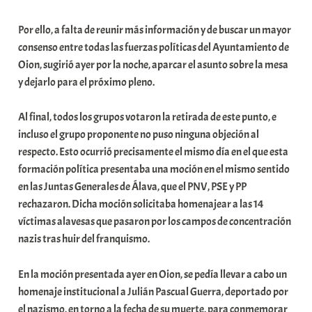
i
Por ello, a falta de reunir más información y de buscar un mayor
t
consenso entre todas las fuerzas políticas del Ayuntamiento de
a
Oion, sugirió ayer por la noche, aparcar el asunto sobre la mesa
t
y dejarlo para el próximo pleno.
e
a
Al final, todos los grupos votaron la retirada de este punto, e
incluso el grupo proponente no puso ninguna objeción al
respecto. Esto ocurrió precisamente el mismo día en el que esta
formación política presentaba una moción en el mismo sentido
en las Juntas Generales de Álava, que el PNV, PSE y PP
rechazaron. Dicha moción solicitaba homenajear a las 14
víctimas alavesas que pasaron por los campos de concentración
nazis tras huir del franquismo.
En la moción presentada ayer en Oion, se pedía llevar a cabo un
homenaje institucional a Julián Pascual Guerra, deportado por
el nazismo, en torno a la fecha de su muerte, para conmemorar