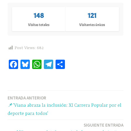
148
121
Visitas totales
Visitantes únicos
Post Views:
682
Fa
Bl
W
Te
C
ce
ue
ha
le
o
bo
sk
ts
gr
m
ok
y
A
a
pa
Navegación
ENTRADA ANTERIOR
pp
m
rti
📌’Viana abraza la inclusión: XI Carrera Popular por el
r
de
deporte para todos’
entradas
SIGUIENTE ENTRADA