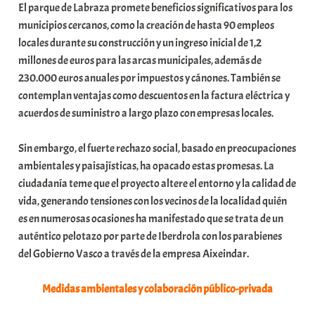
El parque de Labraza promete beneficios significativos para los
municipios cercanos, como la creación de hasta 90 empleos
locales durante su construcción y un ingreso inicial de 1,2
millones de euros para las arcas municipales, además de
230.000 euros anuales por impuestos y cánones. También se
contemplan ventajas como descuentos en la factura eléctrica y
acuerdos de suministro a largo plazo con empresas locales.
Sin embargo, el fuerte rechazo social, basado en preocupaciones
ambientales y paisajísticas, ha opacado estas promesas. La
ciudadanía teme que el proyecto altere el entorno y la calidad de
vida, generando tensiones con los vecinos de la localidad quién
es en numerosas ocasiones ha manifestado que se trata de un
auténtico pelotazo por parte de Iberdrola con los parabienes
del Gobierno Vasco a través de la empresa Aixeindar.
Medidas ambientales y colaboración público-privada