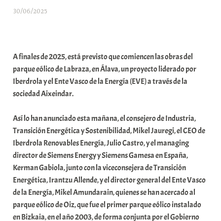
30/06/2025
A
r
a
b
A finales de 2025, está previsto que comiencen las obras del
a
parque eólico de Labraza, en Álava, un proyecto liderado por
r
Iberdrola y el Ente Vasco de la Energía (EVE) a través de la
E
sociedad Aixeindar.
r
r
Así lo han anunciado esta mañana, el consejero de Industria,
i
Transición Energética y Sostenibilidad, Mikel Jauregi, el CEO de
o
Iberdrola Renovables Energía, Julio Castro, y el managing
x
director de Siemens Energy y Siemens Gamesa en España,
a
Kerman Gabiola, junto con la viceconsejera de Transición
K
Energética, Irantzu Allende, y el director general del Ente Vasco
o
de la Energía, Mikel Amundarain, quienes se han acercado al
m
parque eólico de Oiz, que fue el primer parque eólico instalado
u
en Bizkaia, en el año 2003, de forma conjunta por el Gobierno
n