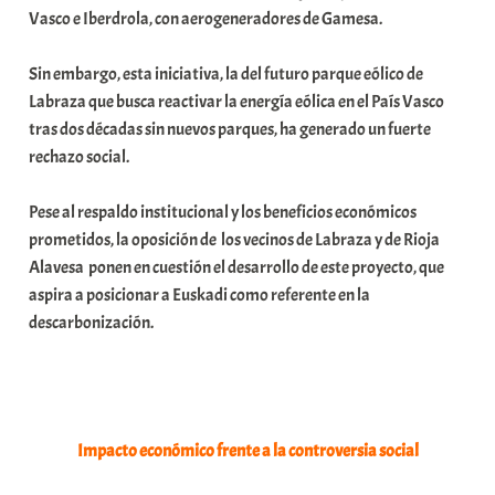
Vasco e Iberdrola, con aerogeneradores de Gamesa.
i
t
Sin embargo, esta iniciativa, la del futuro parque eólico de
a
Labraza que busca reactivar la energía eólica en el País Vasco
t
tras dos décadas sin nuevos parques, ha generado un fuerte
e
rechazo social.
a
Pese al respaldo institucional y los beneficios económicos
prometidos, la oposición de los vecinos de Labraza y de Rioja
Alavesa ponen en cuestión el desarrollo de este proyecto, que
aspira a posicionar a Euskadi como referente en la
descarbonización.
Impacto económico frente a la controversia social