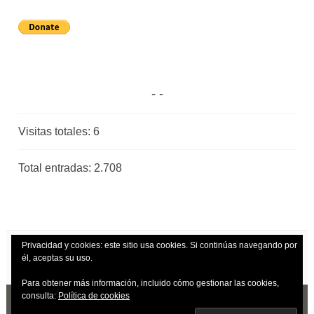
Visitas totales:
6
Total entradas:
2.708
Privacidad y cookies: este sitio usa cookies. Si continúas navegando por
él, aceptas su uso.
Para obtener más información, incluido cómo gestionar las cookies,
consulta:
Política de cookies
CREADO CON WORDPRESS
|
TEMA: DARA