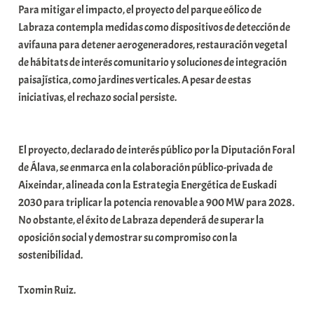
Para mitigar el impacto, el proyecto del parque eólico de
Labraza contempla medidas como dispositivos de detección de
avifauna para detener aerogeneradores, restauración vegetal
de hábitats de interés comunitario y soluciones de integración
paisajística, como jardines verticales. A pesar de estas
iniciativas, el rechazo social persiste.
El proyecto, declarado de interés público por la Diputación Foral
de Álava, se enmarca en la colaboración público-privada de
Aixeindar, alineada con la Estrategia Energética de Euskadi
2030 para triplicar la potencia renovable a 900 MW para 2028.
No obstante, el éxito de Labraza dependerá de superar la
oposición social y demostrar su compromiso con la
sostenibilidad.
Txomin Ruiz.