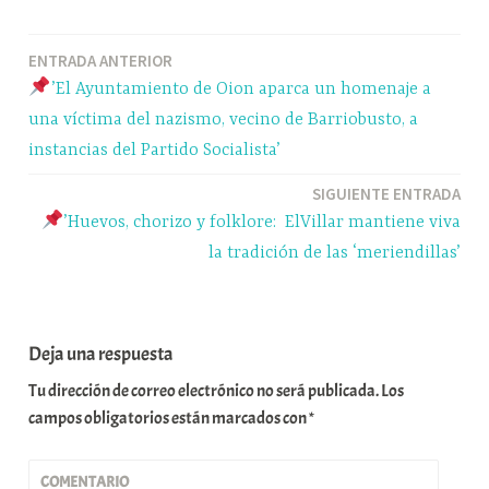
bo
sk
ts
gr
m
ok
y
A
a
pa
Navegación
ENTRADA ANTERIOR
pp
m
rti
’El Ayuntamiento de Oion aparca un homenaje a
r
de
una víctima del nazismo, vecino de Barriobusto, a
entradas
instancias del Partido Socialista’
SIGUIENTE ENTRADA
’Huevos, chorizo y folklore: ElVillar mantiene viva
la tradición de las ‘meriendillas’
Deja una respuesta
Tu dirección de correo electrónico no será publicada.
Los
campos obligatorios están marcados con
*
COMENTARIO