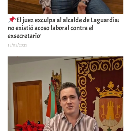
’El juez exculpa al alcalde de Laguardia:
no existió acoso laboral contra el
exsecretario’
13/03/2025
A
r
a
b
a
r
E
r
r
i
o
x