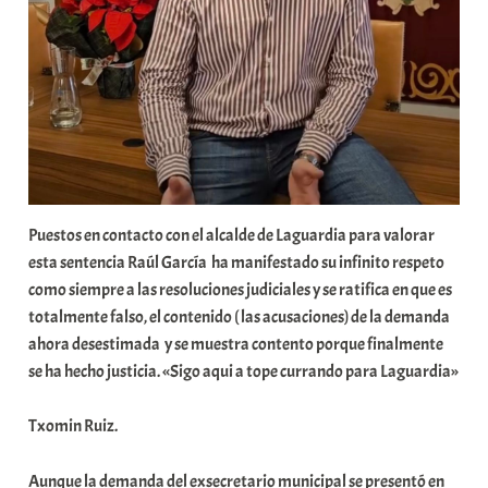
a
K
o
m
u
n
i
t
a
Puestos en contacto con el alcalde de Laguardia para valorar
t
esta sentencia Raúl García ha manifestado su infinito respeto
e
como siempre a las resoluciones judiciales y se ratifica en que es
a
totalmente falso, el contenido ( las acusaciones) de la demanda
ahora desestimada y se muestra contento porque finalmente
se ha hecho justicia. «Sigo aqui a tope currando para Laguardia»
Txomin Ruiz.
Aunque la demanda del exsecretario municipal se presentó en