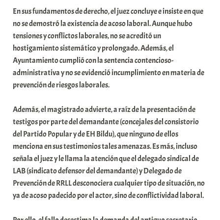
En sus fundamentos de derecho, el juez concluye e insiste en que
no se demostró la existencia de acoso laboral. Aunque hubo
tensiones y conflictos laborales, no se acreditó un
hostigamiento sistemático y prolongado. Además, el
Ayuntamiento cumplió con la sentencia contencioso-
administrativa y no se evidenció incumplimiento en materia de
prevención de riesgos laborales.
Además, el magistrado advierte, a raíz de la presentación de
testigos por parte del demandante (concejales del consistorio
del Partido Popular y de EH Bildu), que ninguno de ellos
menciona en sus testimonios tales amenazas. Es más, incluso
señala el juez y le llama la atención que el delegado sindical de
LAB (sindicato defensor del demandante) y Delegado de
Prevención de RRLL desconociera cualquier tipo de situación, no
ya de acoso padecido por el actor, sino de conflictividad laboral.
Por ello, el fallo desestima la demanda del antiguo secretario