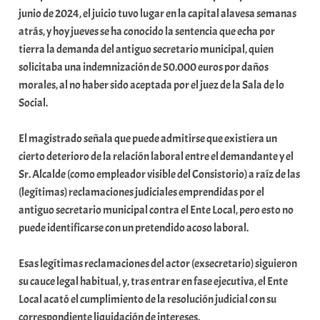
junio de 2024, el juicio tuvo lugar en la capital alavesa semanas
atrás, y hoy jueves se ha conocido la sentencia que echa por
tierra la demanda del antiguo secretario municipal, quien
solicitaba una indemnización de 50.000 euros por daños
morales, al no haber sido aceptada por el juez de la Sala de lo
Social.
El magistrado señala que puede admitirse que existiera un
cierto deterioro de la relación laboral entre el demandante y el
Sr. Alcalde (como empleador visible del Consistorio) a raíz de las
(legítimas) reclamaciones judiciales emprendidas por el
antiguo secretario municipal contra el Ente Local, pero esto no
puede identificarse con un pretendido acoso laboral.
Esas legítimas reclamaciones del actor (exsecretario) siguieron
su cauce legal habitual, y, tras entrar en fase ejecutiva, el Ente
Local acató el cumplimiento de la resolución judicial con su
correspondiente liquidación de intereses.