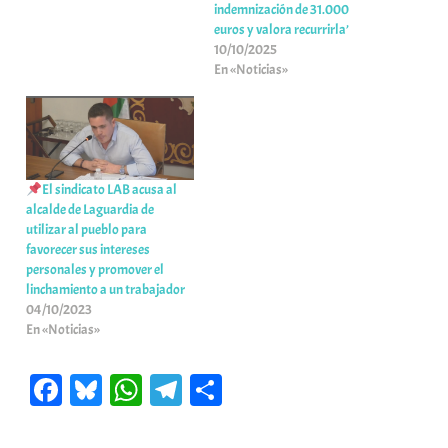
indemnización de 31.000
euros y valora recurrirla’
10/10/2025
En «Noticias»
El sindicato LAB acusa al
alcalde de Laguardia de
utilizar al pueblo para
favorecer sus intereses
personales y promover el
linchamiento a un trabajador
04/10/2023
En «Noticias»
Fa
Bl
W
Te
C
ce
ue
ha
le
o