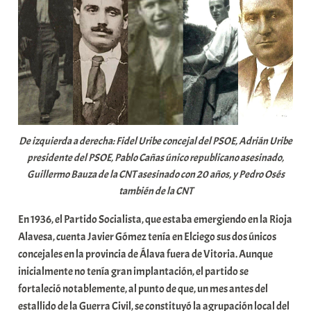
De izquierda a derecha: Fidel Uribe concejal del PSOE, Adrián Uribe
presidente del PSOE, Pablo Cañas único republicano asesinado,
Guillermo Bauza de la CNT asesinado con 20 años, y Pedro Osés
también de la CNT
En 1936, el Partido Socialista, que estaba emergiendo en la Rioja
Alavesa, cuenta Javier Gómez tenía en Elciego sus dos únicos
concejales en la provincia de Álava fuera de Vitoria. Aunque
inicialmente no tenía gran implantación, el partido se
fortaleció notablemente, al punto de que, un mes antes del
estallido de la Guerra Civil, se constituyó la agrupación local del