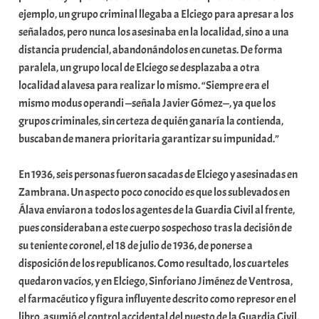
ejemplo, un grupo criminal llegaba a Elciego para apresar a los
señalados, pero nunca los asesinaba en la localidad, sino a una
distancia prudencial, abandonándolos en cunetas. De forma
paralela, un grupo local de Elciego se desplazaba a otra
localidad alavesa para realizar lo mismo. “Siempre era el
mismo modus operandi —señala Javier Gómez—, ya que los
grupos criminales, sin certeza de quién ganaría la contienda,
buscaban de manera prioritaria garantizar su impunidad.”
En 1936, seis personas fueron sacadas de Elciego y asesinadas en
Zambrana. Un aspecto poco conocido es que los sublevados en
Álava enviaron a todos los agentes de la Guardia Civil al frente,
pues consideraban a este cuerpo sospechoso tras la decisión de
su teniente coronel, el 18 de julio de 1936, de ponerse a
disposición de los republicanos. Como resultado, los cuarteles
quedaron vacíos, y en Elciego, Sinforiano Jiménez de Ventrosa,
el farmacéutico y figura influyente descrito como represor en el
libro, asumió el control accidental del puesto de la Guardia Civil,