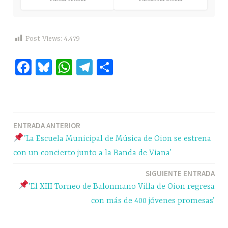
Post Views:
4.479
Fa
Bl
W
Te
C
ce
ue
ha
le
o
bo
sk
ts
gr
m
ok
y
A
a
pa
Navegación
ENTRADA ANTERIOR
pp
m
rti
’La Escuela Municipal de Música de Oion se estrena
r
de
con un concierto junto a la Banda de Viana’
entradas
SIGUIENTE ENTRADA
’El XIII Torneo de Balonmano Villa de Oion regresa
con más de 400 jóvenes promesas’