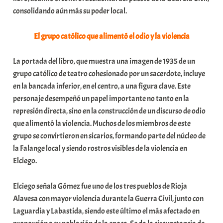
consolidando aún más su poder local.
El grupo católico que alimentó el odio y la violencia
La portada del libro, que muestra una imagen de 1935 de un
grupo católico de teatro cohesionado por un sacerdote, incluye
en la bancada inferior, en el centro, a una figura clave. Este
personaje desempeñó un papel importante no tanto en la
represión directa, sino en la construcción de un discurso de odio
que alimentó la violencia. Muchos de los miembros de este
grupo se convirtieron en sicarios, formando parte del núcleo de
la Falange local y siendo rostros visibles de la violencia en
Elciego.
Elciego señala Gómez fue uno de los tres pueblos de Rioja
Alavesa con mayor violencia durante la Guerra Civil, junto con
Laguardia y Labastida, siendo este último el más afectado en