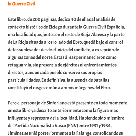
la Guerra Civil
Este libro, de 200 páginas, dedica 40 de ellas al análisis del
contexto histórico de Elciego durante la Guerra Civil Española,
una localidad que, junto con el resto de Rioja Alavesa y la parte
de La Rioja situada al otro lado del Ebro, quedó bajo el control
de los sublevados desde el inicio del conflicto, a excepción de
algunas zonas del norte. Estas áreas permanecieron como
retaguardia, sin presencia de ejércitos ni enfrentamientos
directos, aunque cada pueblo conservó sus propias
particularidades. En definitiva, la ausencia de batallas
constituyó el rasgo común a ambos márgenes del Ebro.
Pero el personaje de Sinforiano está presente en todo momento
en este libro ya descrito anteriormente como la figura más
influyente y represora de la localidad. Habiendo sido miembro
del Partido Nacionalista Vasco (PNV) entre 1931 y 1934,
Jiménez se unió posteriormente a la Falange, consolidando su