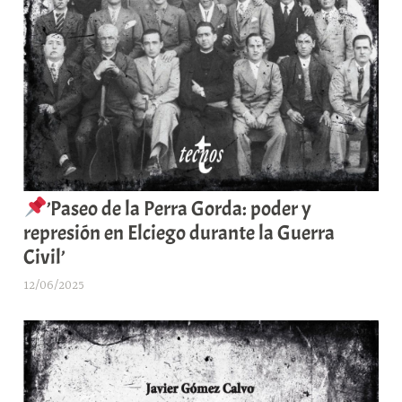
’Paseo de la Perra Gorda: poder y
represión en Elciego durante la Guerra
Civil’
12/06/2025
A
r
a
b
a
r