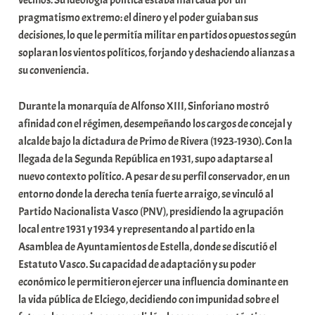
vecinos. Su ideología política estaba marcada por un
pragmatismo extremo: el dinero y el poder guiaban sus
decisiones, lo que le permitía militar en partidos opuestos según
soplaran los vientos políticos, forjando y deshaciendo alianzas a
su conveniencia.
Durante la monarquía de Alfonso XIII, Sinforiano mostró
afinidad con el régimen, desempeñando los cargos de concejal y
alcalde bajo la dictadura de Primo de Rivera (1923-1930). Con la
llegada de la Segunda República en 1931, supo adaptarse al
nuevo contexto político. A pesar de su perfil conservador, en un
entorno donde la derecha tenía fuerte arraigo, se vinculó al
Partido Nacionalista Vasco (PNV), presidiendo la agrupación
local entre 1931 y 1934 y representando al partido en la
Asamblea de Ayuntamientos de Estella, donde se discutió el
Estatuto Vasco. Su capacidad de adaptación y su poder
económico le permitieron ejercer una influencia dominante en
la vida pública de Elciego, decidiendo con impunidad sobre el