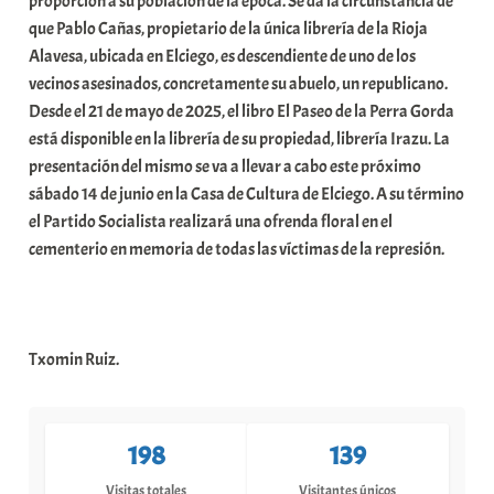
proporción a su población de la epoca. Se da la circunstancia de
que Pablo Cañas, propietario de la única librería de la Rioja
Alavesa, ubicada en Elciego, es descendiente de uno de los
vecinos asesinados, concretamente su abuelo, un republicano.
Desde el 21 de mayo de 2025, el libro El Paseo de la Perra Gorda
está disponible en la librería de su propiedad, librería Irazu. La
presentación del mismo se va a llevar a cabo este próximo
sábado 14 de junio en la Casa de Cultura de Elciego. A su término
el Partido Socialista realizará una ofrenda floral en el
cementerio en memoria de todas las víctimas de la represión.
Txomin Ruiz.
198
139
Visitas totales
Visitantes únicos