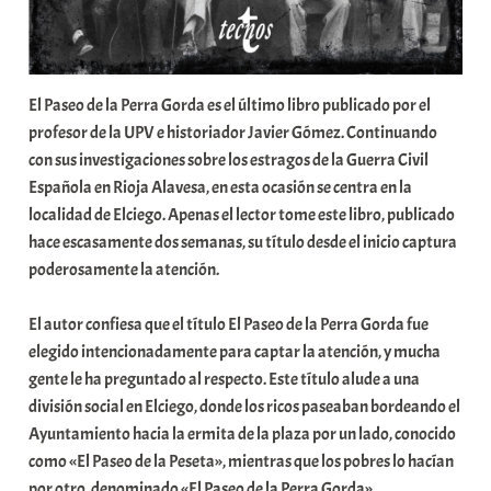
El Paseo de la Perra Gorda es el último libro publicado por el
profesor de la UPV e historiador Javier Gómez. Continuando
con sus investigaciones sobre los estragos de la Guerra Civil
Española en Rioja Alavesa, en esta ocasión se centra en la
localidad de Elciego. Apenas el lector tome este libro, publicado
hace escasamente dos semanas, su título desde el inicio captura
poderosamente la atención.
El autor confiesa que el título El Paseo de la Perra Gorda fue
elegido intencionadamente para captar la atención, y mucha
gente le ha preguntado al respecto. Este título alude a una
división social en Elciego, donde los ricos paseaban bordeando el
Ayuntamiento hacia la ermita de la plaza por un lado, conocido
como «El Paseo de la Peseta», mientras que los pobres lo hacían
por otro, denominado «El Paseo de la Perra Gorda».