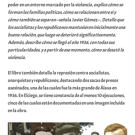
poder en un entorno marcado por la violencia,
explico cómo se
forman las familias políticas, cómo se relacionan entre sí y
cómo también se separan
—señala Javier Gómez—.
Detallo que
los socialistas y los republicanos mantuvieron inicialmente una
buena relación, que luego se deterioró significativamente
.
Además, describo cómo se llegó al año 1936, con todas sus
particularidades, y a partir de ese momento, cómo se desató la
violencia.
El libro también detalla la represión contra socialistas,
anarquistas y republicanos, destacando dos sacas de presos
asesinados, una de las cuales fue la más grande de Álava en
1936. En Elciego, se tiene constancia de al menos 10 ejecuciones,
cinco de las cuales están documentadas en una imagen incluida
en la obra.