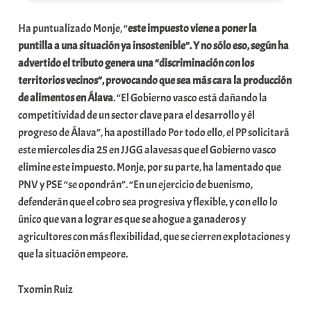
Ha puntualizado Monje, “
este impuesto viene a poner la
puntilla a una situación ya insostenible”. Y no sólo eso, según ha
advertido el tributo genera una “discriminación con los
territorios vecinos”, provocando que sea más cara la producción
de alimentos en Álava
. “El Gobierno vasco está dañando la
competitividad de un sector clave para el desarrollo y él
progreso de Álava”, ha apostillado Por todo ello, el PP solicitará
este miercoles dia 25 en JJGG alavesas que el Gobierno vasco
elimine este impuesto. Monje, por su parte, ha lamentado que
PNV y PSE “se opondrán”. “En un ejercicio de buenismo,
defenderán que el cobro sea progresiva y flexible, y con ello lo
único que van a lograr es que se ahogue a ganaderos y
agricultores con más flexibilidad, que se cierren explotaciones y
que la situación empeore.
Txomin Ruiz