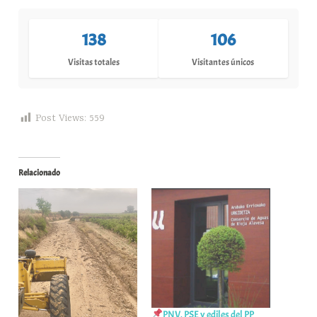
138
106
Visitas totales
Visitantes únicos
Post Views:
559
Relacionado
PNV, PSE y ediles del PP