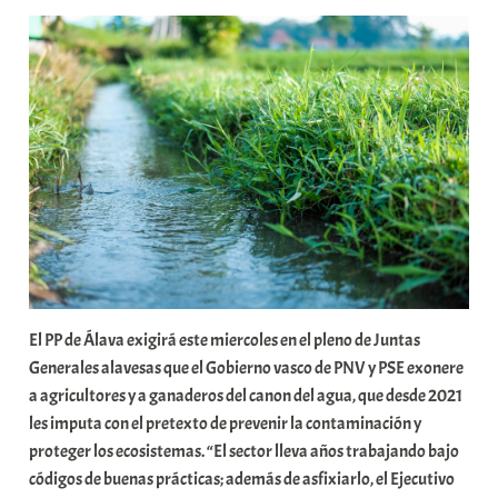
r
a
b
a
r
E
r
r
i
o
x
a
K
El PP de Álava exigirá este miercoles en el pleno de Juntas
o
Generales alavesas que el Gobierno vasco de PNV y PSE exonere
m
a agricultores y a ganaderos del canon del agua, que desde 2021
u
les imputa con el pretexto de prevenir la contaminación y
n
proteger los ecosistemas. “El sector lleva años trabajando bajo
i
códigos de buenas prácticas; además de asfixiarlo, el Ejecutivo