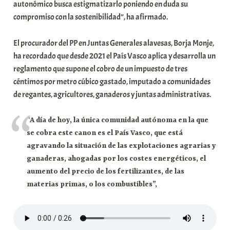
t
autonómico busca estigmatizarlo poniendo en duda su
a
compromiso con la sostenibilidad”, ha afirmado.
t
e
El procurador del PP en Juntas Generales alavesas, Borja Monje,
a
ha recordado que desde 2021 el País Vasco aplica y desarrolla un
reglamento que supone el cobro de un impuesto de tres
céntimos por metro cúbico gastado, imputado a comunidades
de regantes, agricultores, ganaderos y juntas administrativas.
“A día de hoy, la única comunidad autónoma en la que
se cobra este canon es el País Vasco, que está
agravando la situación de las explotaciones agrarias y
ganaderas, ahogadas por los costes energéticos, el
aumento del precio de los fertilizantes, de las
materias primas, o los combustibles”,