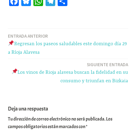
Fa
Bl
W
Te
C
ce
ue
ha
le
o
bo
sk
ts
gr
m
ok
y
A
a
pa
Navegación
ENTRADA ANTERIOR
pp
m
rti
Regresan los paseos saludables este domingo día 29
r
de
a Ríoja Alavesa
entradas
SIGUIENTE ENTRADA
Los vinos de Rioja alavesa buscan la fidelidad en su
consumo y triunfan en Bizkaia
Deja una respuesta
Tu dirección de correo electrónico no será publicada.
Los
campos obligatorios están marcados con
*