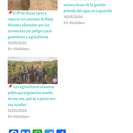
votan a favor de la gestión
privada del agua en Laguardia
El PP de Álava insta a
18/05/2020
reparar los caminos de Rioja
En «Noticias»
Alavesa afectados por las
tormentas por peligro para
ganaderos y agricultores
19/09/2023
En «Noticias»
’Los agricultores alaveses
piden que alguien les cuente,
de una vez, qué va a pasar con
sus ayudas’
15/05/2026
En «Noticias»