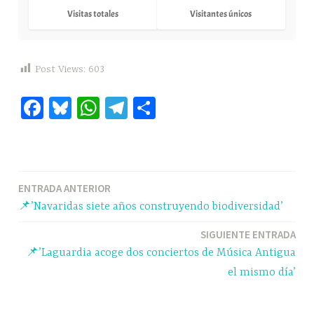
Visitas totales
Visitantes únicos
Post Views:
603
Fa
Bl
W
Te
C
ce
ue
ha
le
o
bo
sk
ts
gr
m
ok
y
A
a
pa
Navegación
ENTRADA ANTERIOR
pp
m
rti
📌’Navaridas siete años construyendo biodiversidad’
r
de
SIGUIENTE ENTRADA
entradas
📌’Laguardia acoge dos conciertos de Música Antigua
el mismo día’