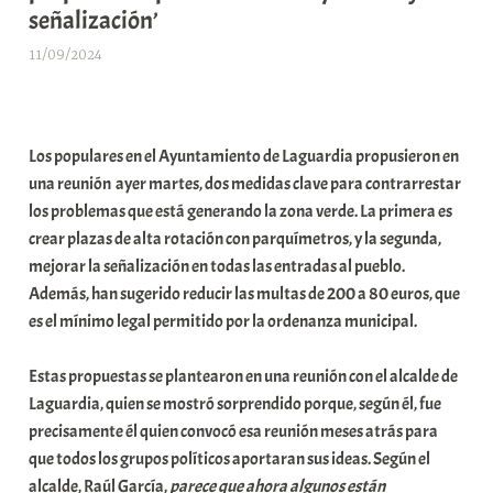
señalización’
11/09/2024
A
r
a
b
Los populares en el Ayuntamiento de Laguardia propusieron en
a
una reunión ayer martes, dos medidas clave para contrarrestar
r
los problemas que está generando la zona verde. La primera es
E
crear plazas de alta rotación con parquímetros, y la segunda,
r
mejorar la señalización en todas las entradas al pueblo.
r
Además, han sugerido reducir las multas de 200 a 80 euros, que
i
es el mínimo legal permitido por la ordenanza municipal.
o
x
Estas propuestas se plantearon en una reunión con el alcalde de
a
Laguardia, quien se mostró sorprendido porque, según él, fue
K
precisamente él quien convocó esa reunión meses atrás para
o
que todos los grupos políticos aportaran sus ideas. Según el
m
alcalde, Raúl García,
parece que ahora algunos están