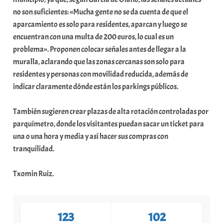
no son suficientes: «Mucha gente no se da cuenta de que el
aparcamiento es solo para residentes, aparcan y luego se
encuentran con una multa de 200 euros, lo cual es un
problema». Proponen colocar señales antes de llegar a la
muralla, aclarando que las zonas cercanas son solo para
residentes y personas con movilidad reducida, además de
indicar claramente dónde están los parkings públicos.
También sugieren crear plazas de alta rotación controladas por
parquímetro, donde los visitantes puedan sacar un ticket para
una o una hora y media y así hacer sus compras con
tranquilidad.
Txomin Ruiz.
123
102