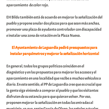
aparcamiento de color rojo.
EH Bildu también está de acuerdo en mejorar la señalización del
pueblo y propone anular dos plazas para que sean más anchas,
promover una plaza de ayudante controlador con discapacidad
e instalar una zona de rotación en la Plaza Nueva.
El Ayuntamiento de Laguardia pedirá presupuestos para
instalar parquímetros y mejorar la señalización horizontal
En general, todos los grupos políticos coinciden en el
diagnóstico y en las propuestas para mejorar los accesos y el
aparcamiento en una localidad que recibe a muchos vehículos a
diario. En este sentido, el PP de Laguardia cree que es crucial que
la gente siga viniendo a comprar al pueblo y que los visitantes
disfruten de su estancia para que quieran volver. Por eso,
proponen mejorar la señalización en todas las entradas al
municipio, ya que, según García de Olano, las señales actuales