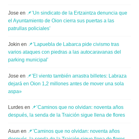
Jose
en
📌’Un sindicato de la Ertzaintza denuncia que
el Ayuntamiento de Oion cierra sus puertas a las
patrullas policiales’
Jokin
en
📌’Lapuebla de Labarca pide civismo tras
varios ataques con piedras a las autocaravanas del
parking municipal’
Jose
en
📌’El viento también arrastra billetes: Labraza
dejará en Oion 1,2 millones antes de mover una sola
aspa»
Lurdes
en
📌’Caminos que no olvidan: noventa años
después, la senda de la Traición sigue llena de flores
Asun
en
📌’Caminos que no olvidan: noventa años
después, la senda de la Traición sigue llena de flores