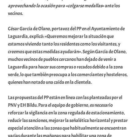
u
aprovechando la ocasión para «colgarse medallas
» ante los
n
vecinos.
i
t
César García de Olano, portavoz del PP en el Ayuntamiento de
a
Laguardia, explicó: «Queremos mejorar la situación que
t
estamos viviendo tanto los residentes como los visitantes, y
e
creemos que estas medidas ayudarán». Según García de Olano,
a
muchos vecinos de pueblos cercanos han dejado de venir a
Laguardia para hacer sus compras o recados debido a la zona
verde, lo que también preocupa a los comerciantes y hosteleros,
quienes han notado una caída en la clientela.
Las propuestas del PP están en línea con las planteadas por el
PNV y EH Bildu. Para el equipo de gobierno, es necesario
reforzar la vigilancia en la zona regulada de estacionamiento,
reducir las sanciones, mejorar la señalética horizontal y prestar
especial atención a las zonas que habitualmente se encuentran
vacías durante las mañanas para habilitar una zona de