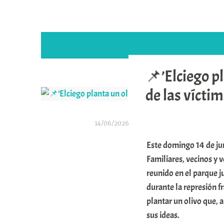
📌’Elciego p
de las vícti
14/06/2026
A
Este domingo 14 de ju
r
Familiares, vecinos y v
a
reunido en el parque j
durante la represión f
b
plantar un olivo que, a
a
sus ideas.
r