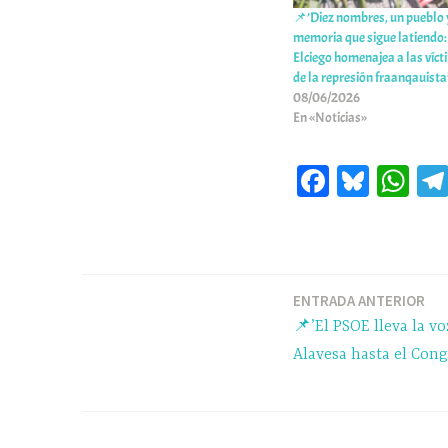
📌’Diez nombres, un pueblo 
memoria que sigue latiendo:
Elciego homenajea a las víc
de la represión fraanqauista
08/06/2026
En «Noticias»
Fa
Bl
W
ce
ue
ha
bo
sk
ts
ok
y
A
pp
ENTRADA ANTERIOR
Navegación
📌’El PSOE lleva la vo
de
Alavesa hasta el Cong
entradas