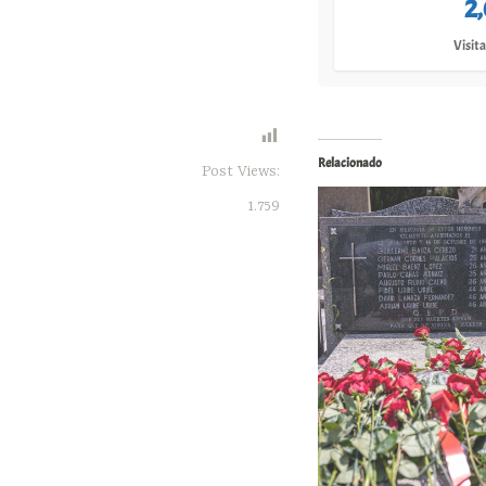
2
Visita
Relacionado
Post Views:
1.759