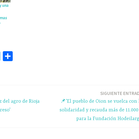
y una
timas
’
Te
C
le
o
gr
m
a
pa
m
rti
SIGUIENTE ENTRA
z del agro de Rioja
📌’El pueblo de Oion se vuelca con 
r
reso’
solidaridad y recauda más de 11.000
para la Fundación Hodeilarg