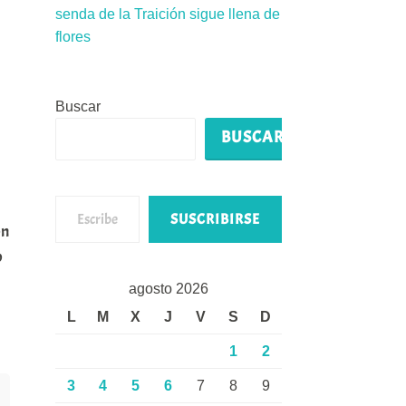
senda de la Traición sigue llena de
flores
Buscar
BUSCAR
Escribe tu correo electrónico…
SUSCRIBIRSE
ón
o
agosto 2026
L
M
X
J
V
S
D
1
2
3
4
5
6
7
8
9