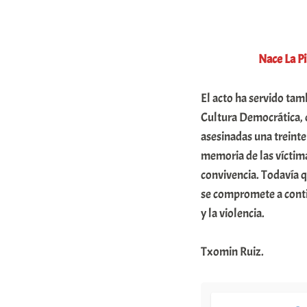
a
t
Nace La Pi
e
a
El acto ha servido tam
Cultura Democrática,
asesinadas una treinte
memoria de las víctim
convivencia. Todavía q
se compromete a contin
y la violencia.
Txomin Ruiz.