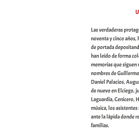
E
U
r
r
Las verdaderas protagon
i
noventa y cinco años, 
de portada depositand
o
han leído de forma col
x
memorias que siguen vi
a
nombres de Guillermo
K
Daniel Palacios, Augu
o
de nuevo en Elciego, j
m
Laguardia, Cenicero, H
u
música, los asistentes
ante la lápida donde r
n
familias.
i
t