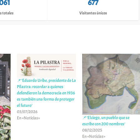
,061
677
s totales
Visitantes únicos
📌’Eduardo Uribe, presidente de La
Pilastra: recordar a quienes
defendieron la democracia en 1936
es también una forma de proteger
el futuro’
03/07/2026
📌’Elciego, un pueblo que se
En «Noticias»
escribe con 200 nombres’
08/12/2025
En «Noticias»