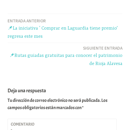
bo
sk
ts
gr
m
ok
y
A
a
pa
Navegación
ENTRADA ANTERIOR
pp
m
rti
📌La iniciativa ‘ Comprar en Laguardia tiene premio’
r
de
regresa este mes
entradas
SIGUIENTE ENTRADA
📌Rutas guiadas gratuitas para conocer el patrimonio
de Rioja Alavesa
Deja una respuesta
Tu dirección de correo electrónico no será publicada.
Los
campos obligatorios están marcados con
*
COMENTARIO