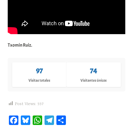
Txomin Ruiz.
97
74
Visitas totales
Visitantes únicos
Post Views:
557
Fa
Bl
W
Te
C
ce
ue
ha
le
o