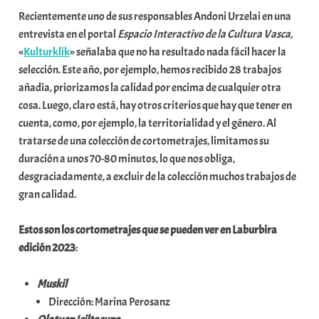
i
Recientemente uno de sus responsables Andoni Urzelai en una
t
entrevista en el portal
Espacio Interactivo de la Cultura Vasca,
a
«
Kulturklik
» señalaba que no ha resultado nada fácil hacer la
t
selección. Este año, por ejemplo, hemos recibido 28 trabajos
e
añadía, priorizamos la calidad por encima de cualquier otra
a
cosa. Luego, claro está, hay otros criterios que hay que tener en
cuenta, como, por ejemplo, la territorialidad y el género. Al
tratarse de una colección de cortometrajes, limitamos su
duración a unos 70-80 minutos, lo que nos obliga,
desgraciadamente, a excluir de la colección muchos trabajos de
gran calidad.
Estos son los cortometrajes que se pueden ver en Laburbira
edición 2023
:
Muskil
Dirección: Marina Perosanz