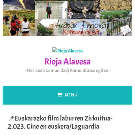
Saltar
al
contenido
Rioja Alavesa
Haciendo Comunidad/ Komunitatea egiten
MENÚ
📌Euskarazko film laburren Zirkuitua-
2.023. Cine en euskera/Laguardia