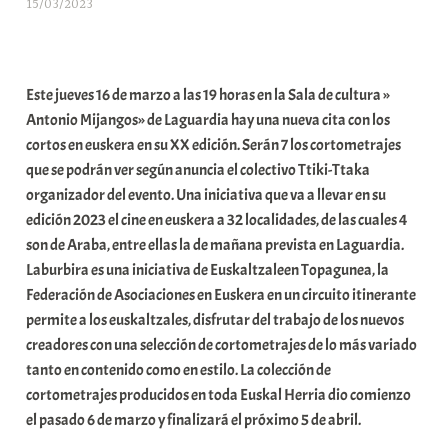
15/03/2023
A
r
a
b
Este jueves 16 de marzo a las 19 horas en la Sala de cultura »
a
Antonio Mijangos» de Laguardia hay una nueva cita con los
r
cortos en euskera en su XX edición. Serán 7 los cortometrajes
E
que se podrán ver según anuncia el colectivo Ttiki-Ttaka
r
organizador del evento. Una iniciativa que va a llevar en su
r
edición 2023 el cine en euskera a 32 localidades, de las cuales 4
i
son de Araba, entre ellas la de mañana prevista en Laguardia.
o
Laburbira es una iniciativa de Euskaltzaleen Topagunea, la
x
Federación de Asociaciones en Euskera en un circuito itinerante
a
permite a los euskaltzales, disfrutar del trabajo de los nuevos
K
creadores con una selección de cortometrajes de lo más variado
o
tanto en contenido como en estilo. La colección de
m
cortometrajes producidos en toda Euskal Herria dio comienzo
u
el pasado 6 de marzo y finalizará el próximo 5 de abril.
n