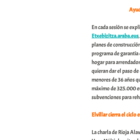
Ayuda
n
i
En cada sesión se expl
t
Etxebizitza.araba.eus
a
planes de construcción
t
programa de garantía d
e
hogar para arrendadora
a
quieran dar el paso de
menores de 36 años que
máximo de 325.000 eur
subvenciones para reh
Elvillar cierra el ciclo
La charla de Rioja Alav