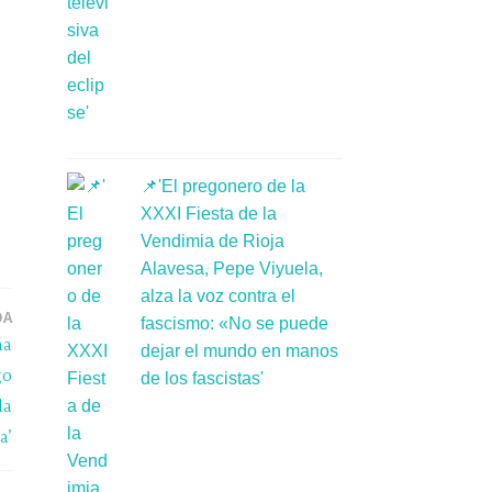
📌'El pregonero de la
XXXI Fiesta de la
Vendimia de Rioja
Alavesa, Pepe Viyuela,
alza la voz contra el
DA
fascismo: «No se puede
na
dejar el mundo en manos
go
de los fascistas'
la
a’