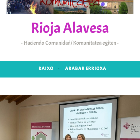
Rioja Alavesa
Haciendo Comunidad/ Komunitatea egiten
KAIXO
ARABAR ERRIOXA