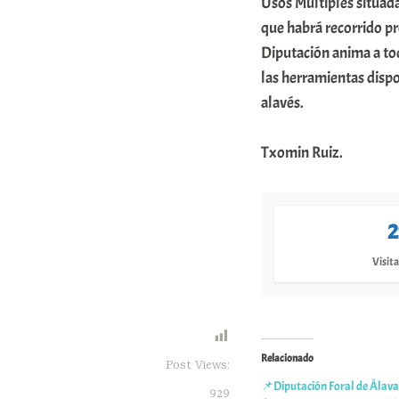
Usos Múltiples situada
que habrá recorrido p
Diputación anima a tod
las herramientas dispon
alavés.
Txomin Ruiz.
2
Visita
Relacionado
Post Views:
📌Diputación Foral de Álava
929