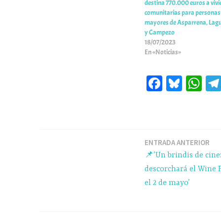
destina 770.000 euros a viv
comunitarias para personas
mayores de Asparrena, Lag
y Campezo
18/07/2023
En «Noticias»
Fa
Bl
W
ce
ue
ha
bo
sk
ts
ok
y
A
pp
ENTRADA ANTERIOR
Navegación
📌’Un brindis de cine
de
descorchará el Wine F
el 2 de mayo’
entradas