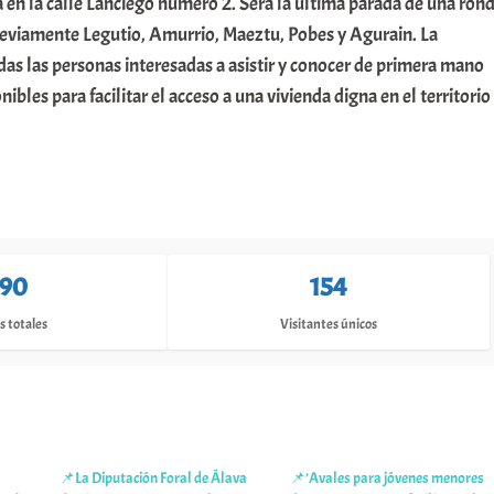
 en la calle Lanciego número 2. Será la última parada de una ron
reviamente Legutio, Amurrio, Maeztu, Pobes y Agurain. La
as las personas interesadas a asistir y conocer de primera mano
ibles para facilitar el acceso a una vivienda digna en el territorio
90
154
s totales
Visitantes únicos
📌La Diputación Foral de Álava
📌’Avales para jóvenes menores