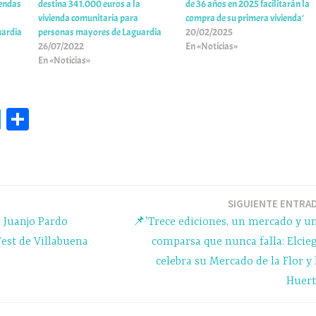
iendas
destina 341.000 euros a la
de 36 años en 2025 facilitarán la
vivienda comunitaria para
compra de su primera vivienda’
uardia
personas mayores de Laguardia
20/02/2025
26/07/2022
En «Noticias»
En «Noticias»
Te
C
le
o
gr
m
a
pa
m
rti
SIGUIENTE ENTRA
: Juanjo Pardo
📌’Trece ediciones, un mercado y u
r
est de Villabuena
comparsa que nunca falla: Elcie
celebra su Mercado de la Flor y 
Huert