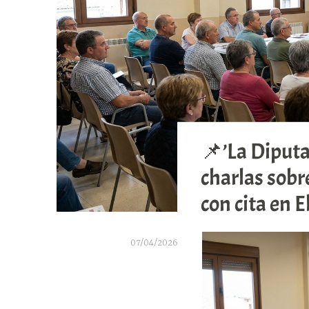
📌’La Diputa
charlas sobr
con cita en E
07/04/2026
A
r
a