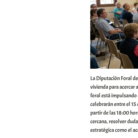
b
a
r
E
r
r
i
La Diputación Foral d
o
vivienda para acercar a
x
foral está impulsando 
a
celebrarán entre el 15 
K
partir de las 18:00 hor
o
cercana, resolver duda
m
estratégica como el acc
u