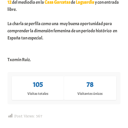
12
del mediodía en la
Casa Garcetas
de
Laguardia
y con entrada
libre.
La charla se perfila como una muy buena oportunidad para
comprender la dimensión femenina de un período histórico en
España tan especial.
Txomin Ruiz.
105
78
Visitas totales
Visitantes únicos
Post Views:
567