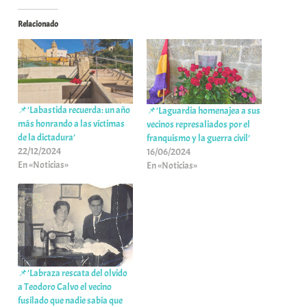
Relacionado
📌’Labastida recuerda: un año
📌’Laguardia homenajea a sus
más honrando a las víctimas
vecinos represaliados por el
de la dictadura’
franquismo y la guerra civil’
22/12/2024
16/06/2024
En «Noticias»
En «Noticias»
📌’Labraza rescata del olvido
a Teodoro Calvo el vecino
fusilado que nadie sabía que