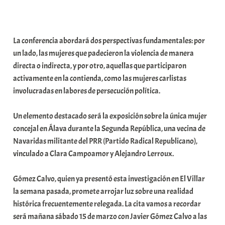
a
t
e
La conferencia abordará dos perspectivas fundamentales: por
a
un lado, las mujeres que padecieron la violencia de manera
directa o indirecta, y por otro, aquellas que participaron
activamente en la contienda, como las mujeres carlistas
involucradas en labores de persecución política.
Un elemento destacado será la exposición sobre la única mujer
concejal en Álava durante la Segunda República, una vecina de
Navaridas militante del PRR (Partido Radical Republicano),
vinculado a Clara Campoamor y Alejandro Lerroux.
Gómez Calvo, quien ya presentó esta investigación en El Villar
la semana pasada, promete arrojar luz sobre una realidad
histórica frecuentemente relegada. La cita vamos a recordar
será mañana sábado 15 de marzo con Javier Gómez Calvo a las