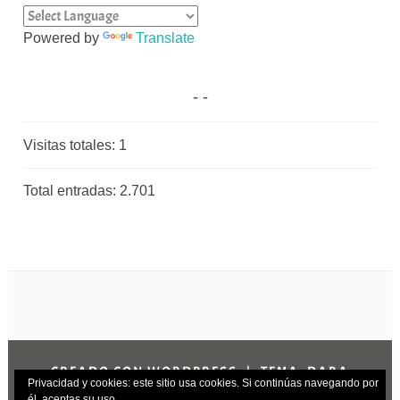
Powered by
Translate
Visitas totales:
1
Total entradas:
2.701
CREADO CON WORDPRESS
|
TEMA: DARA
Privacidad y cookies: este sitio usa cookies. Si continúas navegando por
POR
AUTOMATTIC
.
él, aceptas su uso.