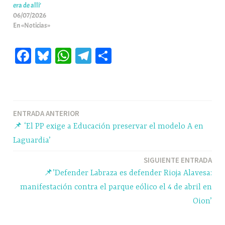
era de allí’
06/07/2026
En «Noticias»
Fa
Bl
W
Te
C
ce
ue
ha
le
o
bo
sk
ts
gr
m
ok
y
A
a
pa
Navegación
ENTRADA ANTERIOR
pp
m
rti
📌 ‘El PP exige a Educación preservar el modelo A en
r
de
Laguardia’
entradas
SIGUIENTE ENTRADA
📌’Defender Labraza es defender Rioja Alavesa:
manifestación contra el parque eólico el 4 de abril en
Oion’