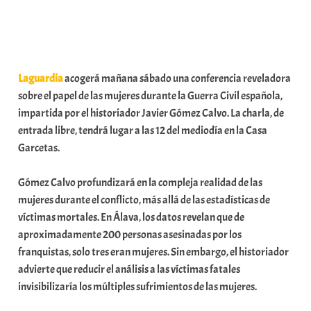
a
b
a
r
Laguardia
acogerá mañana sábado una conferencia reveladora
E
sobre el papel de las mujeres durante la Guerra Civil española,
r
impartida por el historiador Javier Gómez Calvo. La charla, de
r
entrada libre, tendrá lugar a las 12 del mediodía en la Casa
i
Garcetas.
o
x
Gómez Calvo profundizará en la compleja realidad de las
a
mujeres durante el conflicto, más allá de las estadísticas de
K
víctimas mortales. En Álava, los datos revelan que de
o
aproximadamente 200 personas asesinadas por los
m
franquistas, solo tres eran mujeres. Sin embargo, el historiador
u
advierte que reducir el análisis a las víctimas fatales
n
invisibilizaría los múltiples sufrimientos de las mujeres.
i
t