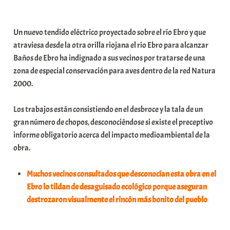
a
b
Un nuevo tendido eléctrico proyectado sobre el río Ebro y que
a
atraviesa desde la otra orilla riojana el río Ebro para alcanzar
r
Baños de Ebro ha indignado a sus vecinos por tratarse de una
E
zona de especial conservación para aves dentro de la red Natura
r
2000.
r
i
Los trabajos están consistiendo en el desbroce y la tala de un
o
gran número de chopos, desconociéndose si existe el preceptivo
x
informe obligatorio acerca del impacto medioambiental de la
a
obra.
K
o
Muchos vecinos consultados que desconocían esta obra en el
m
Ebro lo tildan de desaguisado ecológico porque aseguran
u
destrozaron visualmente el rincón más bonito del pueblo
n
i
t