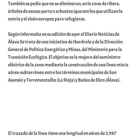
También se pedía que no se eliminaran, en la zona de ribera,
árboles de escaso porte o arbustos (que son los que utilizan la
nutria y el visón europeo para refugiarse.
Según informaba en su edición de ayer el Diario Noticias de
Álava Se trata de una iniciativa de Iberdrola y de la Dirección
General de Política Energética y Minas, del Ministerio para la
Transición Ecológica. El objetivo es la mejora del suministro
eléctrico de la zona mediante la construcción de una línea mixta
aérea-subterránea entre los términos municipales de San
Asensio y Torremontalbo (La Rioja) y Baños de Ebro (Álava).
El trazado de la línea tiene una longitud en aéreo de 2.987