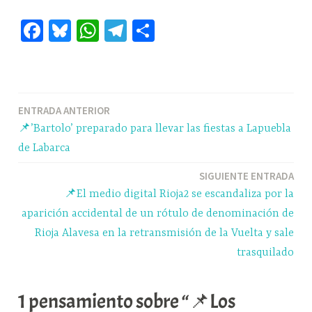
Fa
Bl
W
Te
C
ce
ue
ha
le
o
bo
sk
ts
gr
m
ok
y
A
a
pa
Navegación
ENTRADA ANTERIOR
pp
m
rti
📌’Bartolo’ preparado para llevar las fiestas a Lapuebla
r
de
de Labarca
entradas
SIGUIENTE ENTRADA
📌El medio digital Rioja2 se escandaliza por la
aparición accidental de un rótulo de denominación de
Rioja Alavesa en la retransmisión de la Vuelta y sale
trasquilado
1 pensamiento sobre “📌Los