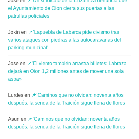
Jose
en
📌’Un sindicato de la Ertzaintza denuncia que
el Ayuntamiento de Oion cierra sus puertas a las
patrullas policiales’
Jokin
en
📌’Lapuebla de Labarca pide civismo tras
varios ataques con piedras a las autocaravanas del
parking municipal’
Jose
en
📌’El viento también arrastra billetes: Labraza
dejará en Oion 1,2 millones antes de mover una sola
aspa»
Lurdes
en
📌’Caminos que no olvidan: noventa años
después, la senda de la Traición sigue llena de flores
Asun
en
📌’Caminos que no olvidan: noventa años
después, la senda de la Traición sigue llena de flores