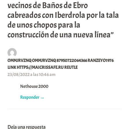
vecinos de Baños de Ebro
cabreados con Iberdrola por la tala
de unos chopos para la
construcción de una nueva línea”
OMMJRVZNQ OMMJRVZNQ 87950722064366 RANZEYO1976
LINK HTTPS://MAICRISSAFE.RU REUTLE
23/08/2022 a las 10:46 am
Nethouse 2000
Responder
Deja una respuesta