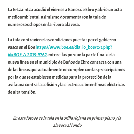
a
La Ertzaintza acudió el viernes a Baños de Ebro y abrió un acta
t
medioambiental; asimismo documentaron la tala de
e
numerosos chopos en la ribera alavesa.
a
La tala contraviene las condiciones puestas por el gobierno
vasco en el Boe
https://www.boe.es/diario_boe/txt.php?
id=BOE-A-2019-9762
entre ellas porque la parte final de la
nueva línea en el municipio de Baños de Ebro contacta con una
de las líneas que actualmente no cumplen con las prescripciones
por la que se establecen medidas para la protección de la
avifauna contra la colisión y la electrocución en líneas eléctricas
de alta tensión.
En esta foto se ve la tala en la orilla riojana en primer plano y la
alavesa al fondo