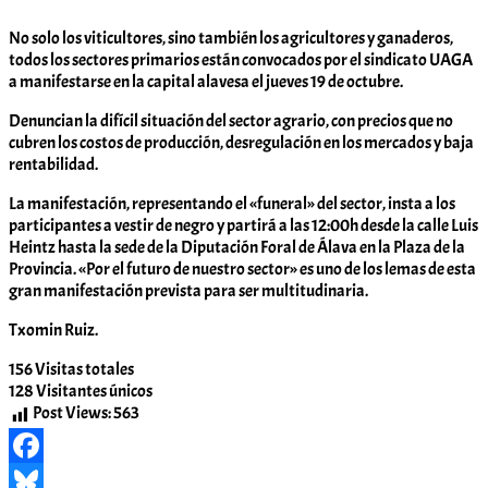
Komunitatea
No solo los viticultores, sino también los agricultores y ganaderos,
todos los sectores primarios están convocados por el sindicato UAGA
a manifestarse en la capital alavesa el jueves 19 de octubre.
Denuncian la difícil situación del sector agrario, con precios que no
cubren los costos de producción, desregulación en los mercados y baja
rentabilidad.
La manifestación, representando el «funeral» del sector, insta a los
participantes a vestir de negro y partirá a las 12:00h desde la calle Luis
Heintz hasta la sede de la Diputación Foral de Álava en la Plaza de la
Provincia. «Por el futuro de nuestro sector» es uno de los lemas de esta
gran manifestación prevista para ser multitudinaria.
Txomin Ruiz.
156
Visitas totales
128
Visitantes únicos
Post Views:
563
Facebook