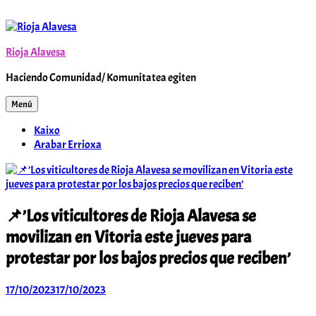
Saltar
al
contenido
Rioja Alavesa
Haciendo Comunidad/ Komunitatea egiten
Menú
Kaixo
Arabar Errioxa
📌’Los viticultores de Rioja Alavesa se
movilizan en Vitoria este jueves para
protestar por los bajos precios que reciben’
17/10/2023
17/10/2023
Arabar
Errioxa