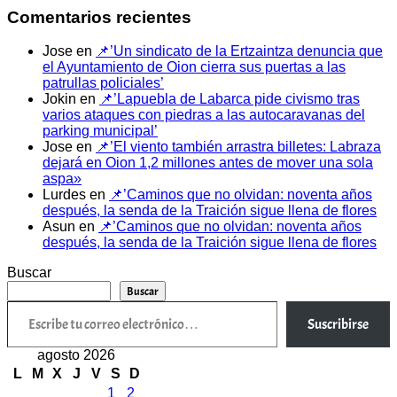
Comentarios recientes
Jose
en
📌’Un sindicato de la Ertzaintza denuncia que
el Ayuntamiento de Oion cierra sus puertas a las
patrullas policiales’
Jokin
en
📌’Lapuebla de Labarca pide civismo tras
varios ataques con piedras a las autocaravanas del
parking municipal’
Jose
en
📌’El viento también arrastra billetes: Labraza
dejará en Oion 1,2 millones antes de mover una sola
aspa»
Lurdes
en
📌’Caminos que no olvidan: noventa años
después, la senda de la Traición sigue llena de flores
Asun
en
📌’Caminos que no olvidan: noventa años
después, la senda de la Traición sigue llena de flores
Buscar
Buscar
Escribe tu correo electrónico…
Suscribirse
agosto 2026
L
M
X
J
V
S
D
1
2