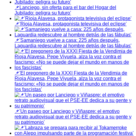
📌Lanciego, sin oferta para el bar del Hogar del
Jubilado: peligra su futuro'
📌'Rioja Alavesa, protagonista televisiva del eclipse'
📌'Samaniego vuelve a casa: 225 años después,
Laguardia redescubre al hombre detrás de las fábulas'
📌'El pregonero de la XXXI Fiesta de la Vendimia de
Rioja Alavesa, Pepe Viyuela, alza la voz contra el
fascismo: «No se puede dejar el mundo en manos de
los fascistas'
📌'Un paseo por Lanciego y Viñaspre: el emotivo
retrato audiovisual que el PSE-EE dedica a su gente y
su patrimonio'