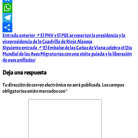
Bluesky
WhatsApp
Telegram
Navegación
Entrada anterior
📌El PNV y El PSE se reparten la presidencia y la
Compartir
vicepresidencia de la Cuadrilla de Rioja Alavesa
de
Siguiente entrada
📌’El Embalse de las Cañas de Viana celebra el Día
entradas
Mundial de las Aves Migratorias con una visita guiada y la liberación
de aves anilladas’
Deja una respuesta
Tu dirección de correo electrónico no será publicada.
Los campos
obligatorios están marcados con
*