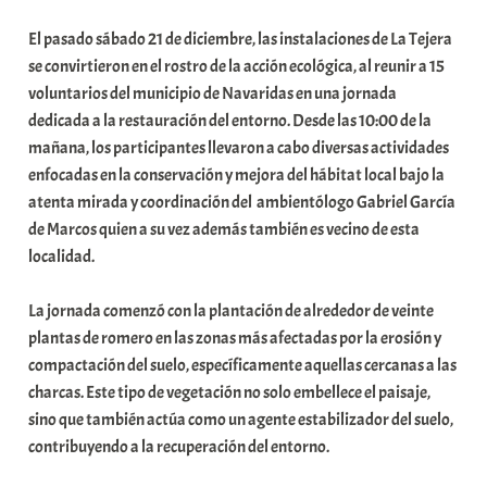
b
El pasado sábado 21 de diciembre, las instalaciones de La Tejera
a
se convirtieron en el rostro de la acción ecológica, al reunir a 15
r
voluntarios del municipio de Navaridas en una jornada
E
dedicada a la restauración del entorno. Desde las 10:00 de la
r
mañana, los participantes llevaron a cabo diversas actividades
r
enfocadas en la conservación y mejora del hábitat local bajo la
i
atenta mirada y coordinación del ambientólogo Gabriel García
o
de Marcos quien a su vez además también es vecino de esta
x
localidad.
a
K
La jornada comenzó con la plantación de alrededor de veinte
o
plantas de romero en las zonas más afectadas por la erosión y
m
compactación del suelo, específicamente aquellas cercanas a las
u
charcas. Este tipo de vegetación no solo embellece el paisaje,
n
sino que también actúa como un agente estabilizador del suelo,
i
contribuyendo a la recuperación del entorno.
t
a