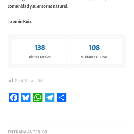
comunidad y su entorno natural.
Txomin Ruiz.
138
108
Visitas totales
Visitantes únicos
Post Views:
651
Fa
Bl
W
Te
C
ce
ue
ha
le
o
bo
sk
ts
gr
m
ok
y
A
a
pa
Navegación
ENTRADA ANTERIOR