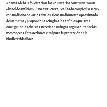
Además de la reforestación, los voluntarios construyeron un
t
«hotel de anfibios». Esta estructura, realizada con piedra seca y
e
con un diseño de varios niveles, tiene un diámetro aproximado
a
de un metro y proporciona refugio a los anfibios que, tras
emerger de las charcas, necesitan un lugar seguro durante los
meses secos. Esta acción es vital para la protección de la
biodiversidad local.