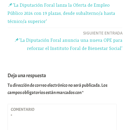
pp
m
rti
📌’La Diputación Foral lanza la Oferta de Empleo
r
de
Público 2024 con 19 plazas, desde subalterno/a hasta
entradas
técnico/a superior’
SIGUIENTE ENTRADA
📌’La Diputación Foral anuncia una nueva OPE para
reforzar el Instituto Foral de Bienestar Social’
Deja una respuesta
Tu dirección de correo electrónico no será publicada.
Los
campos obligatorios están marcados con
*
COMENTARIO
*