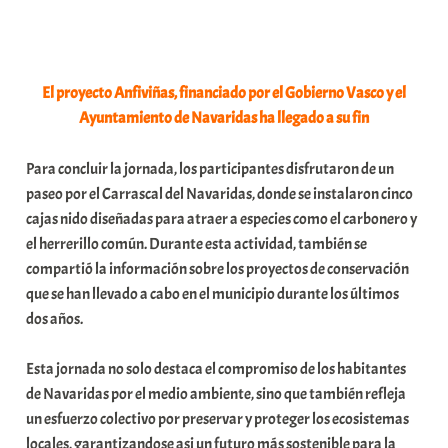
El proyecto Anfiviñas, financiado por el Gobierno Vasco y el
Ayuntamiento de Navaridas ha llegado a su fin
Para concluir la jornada, los participantes disfrutaron de un
paseo por el Carrascal del Navaridas, donde se instalaron cinco
cajas nido diseñadas para atraer a especies como el carbonero y
el herrerillo común. Durante esta actividad, también se
compartió la información sobre los proyectos de conservación
que se han llevado a cabo en el municipio durante los últimos
dos años.
Esta jornada no solo destaca el compromiso de los habitantes
de Navaridas por el medio ambiente, sino que también refleja
un esfuerzo colectivo por preservar y proteger los ecosistemas
locales, garantizandose asi un futuro más sostenible para la