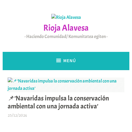
Saltar
al
contenido
Rioja Alavesa
Haciendo Comunidad/ Komunitatea egiten
MENÚ
📌’Navaridas impulsa la conservación
ambiental con una jornada activa’
25/12/2024
A
r
a