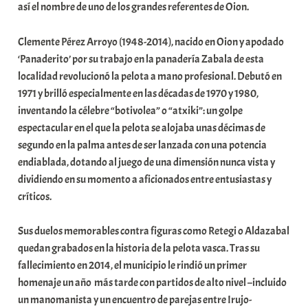
así el nombre de uno de los grandes referentes de Oion.
Clemente Pérez Arroyo (1948-2014), nacido en Oion y apodado
‘Panaderito’ por su trabajo en la panadería Zabala de esta
localidad revolucionó la pelota a mano profesional. Debutó en
1971 y brilló especialmente en las décadas de 1970 y 1980,
inventando la célebre “botivolea” o “atxiki”: un golpe
espectacular en el que la pelota se alojaba unas décimas de
segundo en la palma antes de ser lanzada con una potencia
endiablada, dotando al juego de una dimensión nunca vista y
dividiendo en su momento a aficionados entre entusiastas y
críticos.
Sus duelos memorables contra figuras como Retegi o Aldazabal
quedan grabados en la historia de la pelota vasca. Tras su
fallecimiento en 2014, el municipio le rindió un primer
homenaje un año más tarde con partidos de alto nivel –incluido
un manomanista y un encuentro de parejas entre Irujo-