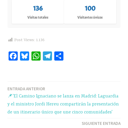
136
100
Visitas totales
Visitantes únicos
Post Views:
1.136
Fa
Bl
W
Te
C
ce
ue
ha
le
o
bo
sk
ts
gr
m
ok
y
A
a
pa
Navegación
ENTRADA ANTERIOR
pp
m
rti
📌’El Camino Ignaciano se lanza en Madrid: Laguardia
r
de
y el ministro Jordi Hereu compartirán la presentación
entradas
de un itinerario único que une cinco comunidades’
SIGUIENTE ENTRADA