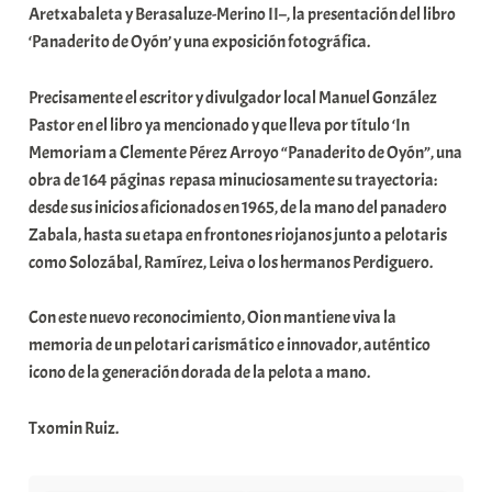
Aretxabaleta y Berasaluze-Merino II–, la presentación del libro
‘Panaderito de Oyón’ y una exposición fotográfica.
Precisamente el escritor y divulgador local Manuel González
Pastor en el libro ya mencionado y que lleva por título ‘In
Memoriam a Clemente Pérez Arroyo “Panaderito de Oyón”, una
obra de 164 páginas repasa minuciosamente su trayectoria:
desde sus inicios aficionados en 1965, de la mano del panadero
Zabala, hasta su etapa en frontones riojanos junto a pelotaris
como Solozábal, Ramírez, Leiva o los hermanos Perdiguero.
Con este nuevo reconocimiento, Oion mantiene viva la
memoria de un pelotari carismático e innovador, auténtico
icono de la generación dorada de la pelota a mano.
Txomin Ruiz.