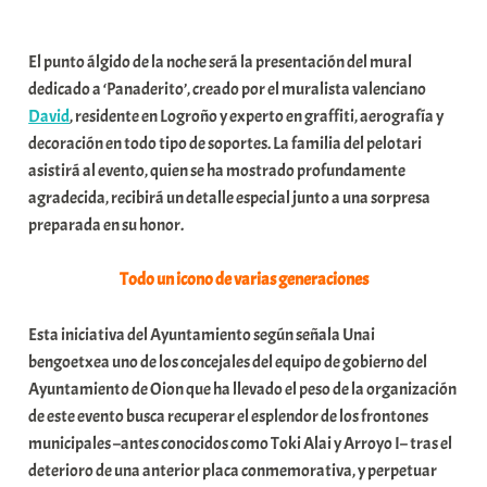
a
t
El punto álgido de la noche será la presentación del mural
e
dedicado a ‘Panaderito’, creado por el muralista valenciano
a
David
, residente en Logroño y experto en graffiti, aerografía y
decoración en todo tipo de soportes. La familia del pelotari
asistirá al evento, quien se ha mostrado profundamente
agradecida, recibirá un detalle especial junto a una sorpresa
preparada en su honor.
Todo un icono de varias generaciones
Esta iniciativa del Ayuntamiento según señala Unai
bengoetxea uno de los concejales del equipo de gobierno del
Ayuntamiento de Oion que ha llevado el peso de la organización
de este evento busca recuperar el esplendor de los frontones
municipales –antes conocidos como Toki Alai y Arroyo I– tras el
deterioro de una anterior placa conmemorativa, y perpetuar