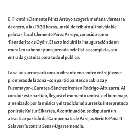
a
b
El Frontón Clemente Pérez Arroyo acogerá mañana viernes 16
a
de enero, a las 19:30 horas, un cálido tributo al inolvidable
r
pelotari local Clemente Pérez Arroyo, conocido como
E
‘Panaderito de Oyón’. El acto incluirá la inauguración de un
r
mural en su honor y una jornada pelotística completa, con
r
entrada gratuita para todo el público.
i
o
La velada arrancará con un vibrante encuentro entre jóvenes
x
promesas de la zona –con participantes de Labraza y
a
Fuenmayor–: Garatea-Sánchez frente a Rodrigo-Altuzarra. Al
K
concluir este partido, llegará el momento central del homenaje,
o
amenizado por la música y el tradicional aurresku interpretado
m
por Irule Kultur Elkartea. A continuación, se disputará un
u
atractivo partido del Campeonato de Parejas Serie B: Peña II-
n
Salaverría contra Senar-Ugartemendia.
i
t