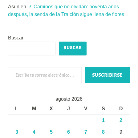
Asun
en
📌’Caminos que no olvidan: noventa años
después, la senda de la Traición sigue llena de flores
Buscar
BUSCAR
Escribe tu correo electrónico…
SUSCRIBIRSE
agosto 2026
L
M
X
J
V
S
D
1
2
3
4
5
6
7
8
9