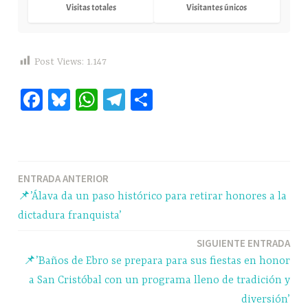
Visitas totales
Visitantes únicos
Post Views:
1.147
Fa
Bl
W
Te
C
ce
ue
ha
le
o
bo
sk
ts
gr
m
ok
y
A
a
pa
Navegación
ENTRADA ANTERIOR
pp
m
rti
📌’Álava da un paso histórico para retirar honores a la
r
de
dictadura franquista’
entradas
SIGUIENTE ENTRADA
📌’Baños de Ebro se prepara para sus fiestas en honor
a San Cristóbal con un programa lleno de tradición y
diversión’