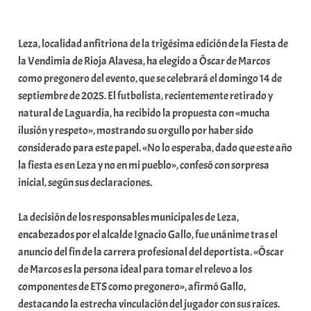
a
b
Leza, localidad anfitriona de la trigésima edición de la Fiesta de
a
la Vendimia de Rioja Alavesa, ha elegido a Óscar de Marcos
r
como pregonero del evento, que se celebrará el domingo 14 de
E
septiembre de 2025. El futbolista, recientemente retirado y
r
natural de Laguardia, ha recibido la propuesta con «mucha
r
ilusión y respeto», mostrando su orgullo por haber sido
i
considerado para este papel. «No lo esperaba, dado que este año
o
la fiesta es en Leza y no en mi pueblo», confesó con sorpresa
x
inicial, según sus declaraciones.
a
K
La decisión de los responsables municipales de Leza,
o
encabezados por el alcalde Ignacio Gallo, fue unánime tras el
m
anuncio del fin de la carrera profesional del deportista. «Óscar
u
de Marcos es la persona ideal para tomar el relevo a los
n
componentes de ETS como pregonero», afirmó Gallo,
i
destacando la estrecha vinculación del jugador con sus raíces.
t