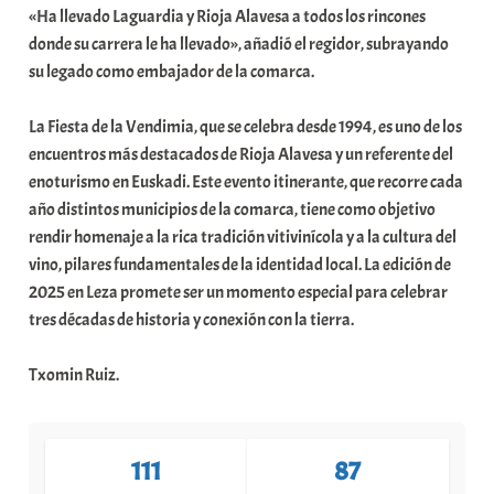
«Ha llevado Laguardia y Rioja Alavesa a todos los rincones
a
donde su carrera le ha llevado», añadió el regidor, subrayando
t
su legado como embajador de la comarca.
e
a
La Fiesta de la Vendimia, que se celebra desde 1994, es uno de los
encuentros más destacados de Rioja Alavesa y un referente del
enoturismo en Euskadi. Este evento itinerante, que recorre cada
año distintos municipios de la comarca, tiene como objetivo
rendir homenaje a la rica tradición vitivinícola y a la cultura del
vino, pilares fundamentales de la identidad local. La edición de
2025 en Leza promete ser un momento especial para celebrar
tres décadas de historia y conexión con la tierra.
Txomin Ruiz.
111
87