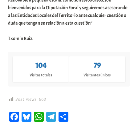
bienvenidos para la Diputación Foral y seguiremos asesorando
a las Entidades Locales del Territorio ante cualquier cuestión o
duda que tengan en relación a esta cuestión”
Txomin Ruiz.
104
79
Visitas totales
Visitantes únicos
Post Views:
663
Fa
Bl
W
Te
C
ce
ue
ha
le
o
bo
sk
ts
gr
m