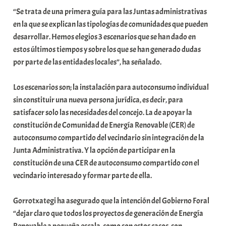
“Se trata de una primera guía para las Juntas administrativas
en la que se explican las tipologías de comunidades que pueden
desarrollar. Hemos elegios 3 escenarios que se han dado en
estos últimos tiempos y sobre los que se han generado dudas
por parte de las entidades locales”, ha señalado.
Los escenarios son; la instalación para autoconsumo individual
sin constituir una nueva persona jurídica, es decir, para
satisfacer solo las necesidades del concejo. La de apoyar la
constitución de Comunidad de Energía Renovable (CER) de
autoconsumo compartido del vecindario sin integración de la
Junta Administrativa. Y la opción de participar en la
constitución de una CER de autoconsumo compartido con el
vecindario interesado y formar parte de ella.
Gorrotxategi ha asegurado que la intención del Gobierno Foral
“dejar claro que todos los proyectos de generación de Energía
Renovable a pequeña escala, como son estos casos, son