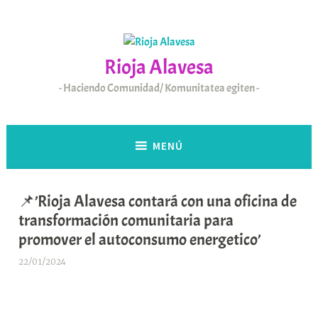
Saltar
al
contenido
Rioja Alavesa
Haciendo Comunidad/ Komunitatea egiten
MENÚ
📌’Rioja Alavesa contará con una oficina de
transformación comunitaria para
promover el autoconsumo energetico’
22/01/2024
A
r
a
b