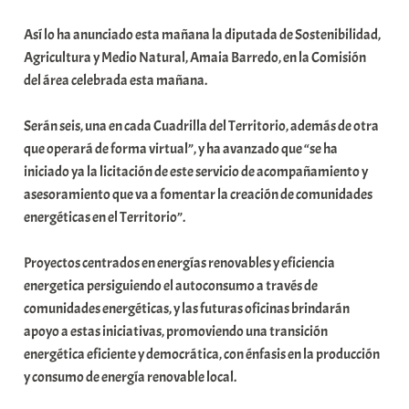
a
Así lo ha anunciado esta mañana la diputada de Sostenibilidad,
r
Agricultura y Medio Natural, Amaia Barredo, en la Comisión
E
del área celebrada esta mañana.
r
r
Serán seis, una en cada Cuadrilla del Territorio, además de otra
i
que operará de forma virtual”, y ha avanzado que “se ha
o
iniciado ya la licitación de este servicio de acompañamiento y
x
asesoramiento que va a fomentar la creación de comunidades
a
energéticas en el Territorio”.
K
o
Proyectos centrados en energías renovables y eficiencia
m
energetica persiguiendo el autoconsumo a través de
u
comunidades energéticas, y las futuras oficinas brindarán
n
apoyo a estas iniciativas, promoviendo una transición
i
energética eficiente y democrática, con énfasis en la producción
t
y consumo de energía renovable local.
a
t