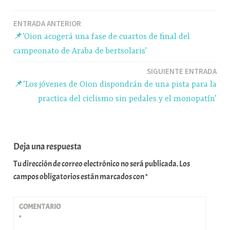
ok
y
A
a
pa
Navegación
ENTRADA ANTERIOR
pp
m
rti
📌’Oion acogerá una fase de cuartos de final del
r
de
campeonato de Araba de bertsolaris’
entradas
SIGUIENTE ENTRADA
📌’Los jóvenes de Oion dispondrán de una pista para la
practica del ciclismo sin pedales y el monopatín’
Deja una respuesta
Tu dirección de correo electrónico no será publicada.
Los
campos obligatorios están marcados con
*
COMENTARIO
*