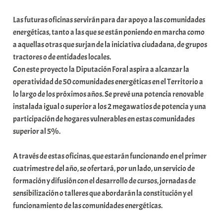
e
Las futuras oficinas servirán para dar apoyo a las comunidades
a
energéticas, tanto a las que se están poniendo en marcha como
a aquellas otras que surjan de la iniciativa ciudadana, de grupos
tractores o de entidades locales.
Con este proyecto la Diputación Foral aspira a alcanzar la
operatividad de 50 comunidades energéticas en el Territorio a
lo largo de los próximos años. Se prevé una potencia renovable
instalada igual o superior a los 2 megawatios de potencia y una
participación de hogares vulnerables en estas comunidades
superior al 5%.
A través de estas oficinas, que estarán funcionando en el primer
cuatrimestre del año, se ofertará, por un lado, un servicio de
formación y difusión con el desarrollo de cursos, jornadas de
sensibilización o talleres que abordarán la constitución y el
funcionamiento de las comunidades energéticas.