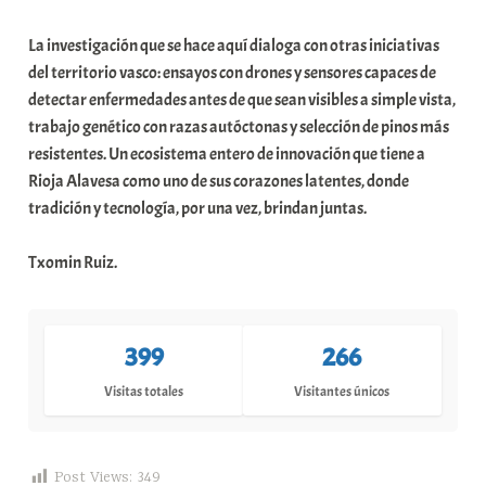
La investigación que se hace aquí dialoga con otras iniciativas
del territorio vasco: ensayos con drones y sensores capaces de
detectar enfermedades antes de que sean visibles a simple vista,
trabajo genético con razas autóctonas y selección de pinos más
resistentes. Un ecosistema entero de innovación que tiene a
Rioja Alavesa como uno de sus corazones latentes, donde
tradición y tecnología, por una vez, brindan juntas.
Txomin Ruiz.
399
266
Visitas totales
Visitantes únicos
Post Views:
349