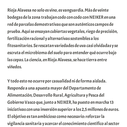
b
Rioja Alavesa no solo es vino, es vanguardia. Más de veinte
a
bodegas de la zona trabajan codo con codo con NEIKER en una
r
red de parcelas demostrativas que son auténticos campos de
E
prueba. Aquí se ensayan cubiertas vegetales, riego de precisión,
r
fertilización racional y alternativas sostenibles a los
r
fitosanitarios. Se rescatan variedades de uva casi olvidadas y se
i
escruta el microbioma del suelo para entender qué ocurre bajo
o
las cepas. La ciencia, en Rioja Alavesa, se hace tierra entre
x
viñedos.
a
K
Y todo esto no ocurre por casualidad ni de forma aislada.
o
Responde a una apuesta mayor del Departamento de
m
Alimentación, Desarrollo Rural, Agricultura y Pesca del
u
Gobierno Vasco que, junto a NEIKER, ha puesto en marcha 13
n
iniciativas con una inversión superior a los 2,5 millones de euros.
i
El objetivo es tan ambicioso como necesario: reforzar la
t
vigilancia sanitaria y acercar el conocimiento científico al sector
a