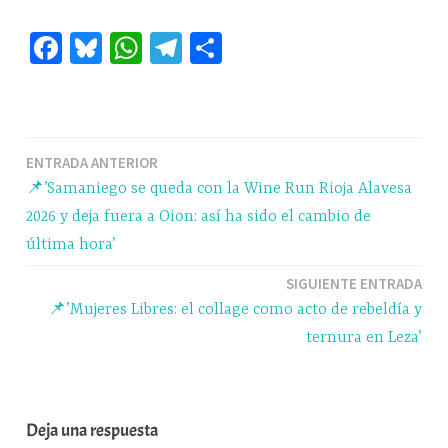
Fa
Bl
W
Te
C
ce
ue
ha
le
o
bo
sk
ts
gr
m
ok
y
A
a
pa
Navegación
ENTRADA ANTERIOR
pp
m
rti
📌’Samaniego se queda con la Wine Run Rioja Alavesa
r
de
2026 y deja fuera a Oion: así ha sido el cambio de
entradas
última hora’
SIGUIENTE ENTRADA
📌’Mujeres Libres: el collage como acto de rebeldía y
ternura en Leza’
Deja una respuesta