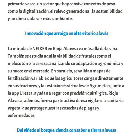
primario vasco, un sector que hoy convive con retos de peso
t
como la digitalización, el relevo generacional, la sostenibilidad
e
y un clima cada vez más cambiante.
a
Innovación que arraiga en el territorio alavés
La mirada de NEIKER en Rioja Alavesa va más allá de la viña.
También se estudia aquí la viabilidad de frutales como el
melocotón o la cereza, analizando su adaptación agronómica y
su hueco en el mercado. En paralelo, se validan mapas de
fertilización variable que los agricultores cargan directamente
en sus tractores, y las estaciones virtuales de Agrimeteo, junto a
la app Urezta, ayudan a regar con precisión quirúrgica. Rioja
Alavesa, además, forma parte activa de esa vigilancia sanitaria
vegetal que protege nuestras cosechas de plagas y
enfermedades.
Del viñedo al bosque: ciencia con sabor a tierra alavesa