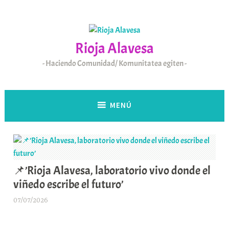
Saltar
al
contenido
Rioja Alavesa
Haciendo Comunidad/ Komunitatea egiten
MENÚ
📌’Rioja Alavesa, laboratorio vivo donde el
viñedo escribe el futuro’
07/07/2026
A
r
a