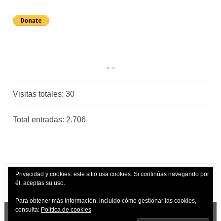
Visitas totales:
30
Total entradas:
2.706
Privacidad y cookies: este sitio usa cookies. Si continúas navegando por
él, aceptas su uso.
Para obtener más información, incluido cómo gestionar las cookies,
consulta:
Política de cookies
CREADO CON WORDPRESS
|
TEMA: DARA