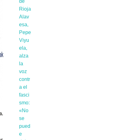
a.
us