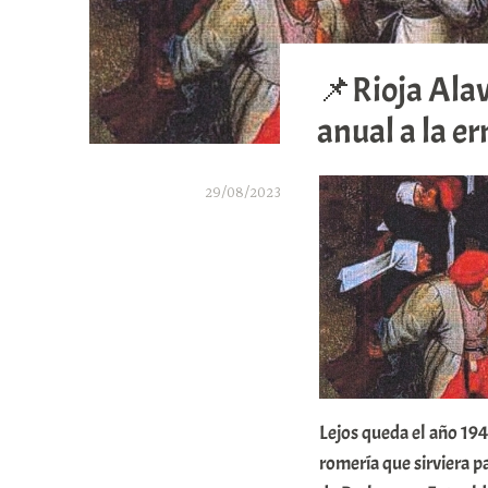
📌Rioja Ala
anual a la e
29/08/2023
A
r
a
b
a
r
Lejos queda el año 194
E
romería que sirviera p
r