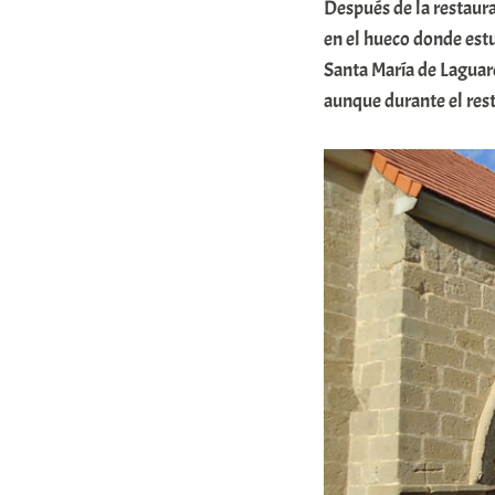
Después de la restaura
e
en el hueco donde estu
a
Santa María de Laguard
aunque durante el res