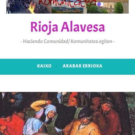
Rioja Alavesa
Haciendo Comunidad/ Komunitatea egiten
KAIXO
ARABAR ERRIOXA