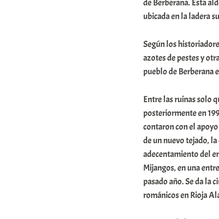
de Berberana. Esta ald
r
ubicada en la ladera su
i
o
Según los historiadore
x
azotes de pestes y otr
pueblo de Berberana ex
a
K
Entre las ruinas solo 
o
posteriormente en 199
m
contaron con el apoyo 
u
de un nuevo tejado, la
n
adecentamiento del en
i
Mijangos, en una entre
pasado año. Se da la ci
t
románicos en Rioja Al
a
t