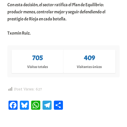
Con esta decisión, el sector ratifica el Plan de Equilibrio:
producir menos, controlar mejor y seguir defendiendo el
prestigio de Rioja en cada botella.
Txomin Ruiz.
705
409
Visitas totales
Visitantes únicos
Post Views:
627
Fa
Bl
W
Te
C
ce
ue
ha
le
o
bo
sk
ts
gr
m