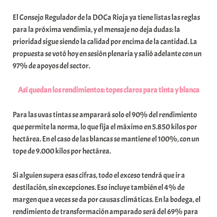
b
El Consejo Regulador de la DOCa Rioja ya tiene listas las reglas
a
para la próxima vendimia, y el mensaje no deja dudas: la
r
prioridad sigue siendo la calidad por encima de la cantidad. La
E
propuesta se votó hoy en sesión plenaria y salió adelante con un
r
97% de apoyos del sector.
r
i
Así quedan los rendimientos: topes claros para tinta y blanca
o
x
Para las uvas tintas se amparará solo el 90% del rendimiento
a
que permite la norma, lo que fija el máximo en 5.850 kilos por
K
hectárea. En el caso de las blancas se mantiene el 100%, con un
o
tope de 9.000 kilos por hectárea.
m
u
Si alguien supera esas cifras, todo el exceso tendrá que ir a
n
destilación, sin excepciones. Eso incluye también el 4% de
i
margen que a veces se da por causas climáticas. En la bodega, el
t
rendimiento de transformación amparado será del 69% para
a