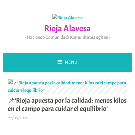
Saltar
al
contenido
Rioja Alavesa
Haciendo Comunidad/ Komunitatea egiten
MENÚ
📌’Rioja apuesta por la calidad: menos kilos
en el campo para cuidar el equilibrio’
22/05/2026
A
r
a