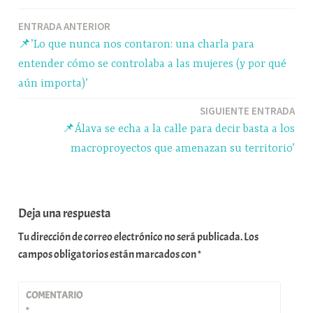
ok
y
A
a
pa
Navegación
ENTRADA ANTERIOR
pp
m
rti
📌’Lo que nunca nos contaron: una charla para
r
de
entender cómo se controlaba a las mujeres (y por qué
entradas
aún importa)’
SIGUIENTE ENTRADA
📌Álava se echa a la calle para decir basta a los
macroproyectos que amenazan su territorio’
Deja una respuesta
Tu dirección de correo electrónico no será publicada.
Los
campos obligatorios están marcados con
*
COMENTARIO
*