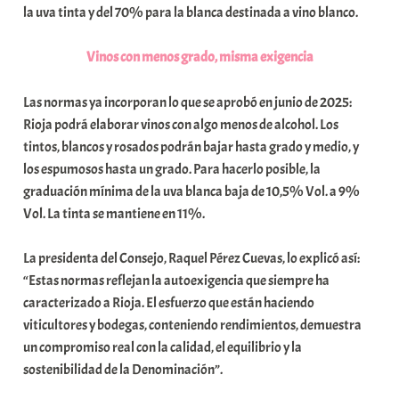
la uva tinta y del 70% para la blanca destinada a vino blanco.
t
e
Vinos con menos grado, misma exigencia
a
Las normas ya incorporan lo que se aprobó en junio de 2025:
Rioja podrá elaborar vinos con algo menos de alcohol. Los
tintos, blancos y rosados podrán bajar hasta grado y medio, y
los espumosos hasta un grado. Para hacerlo posible, la
graduación mínima de la uva blanca baja de 10,5% Vol. a 9%
Vol. La tinta se mantiene en 11%.
La presidenta del Consejo, Raquel Pérez Cuevas, lo explicó así:
“Estas normas reflejan la autoexigencia que siempre ha
caracterizado a Rioja. El esfuerzo que están haciendo
viticultores y bodegas, conteniendo rendimientos, demuestra
un compromiso real con la calidad, el equilibrio y la
sostenibilidad de la Denominación”.