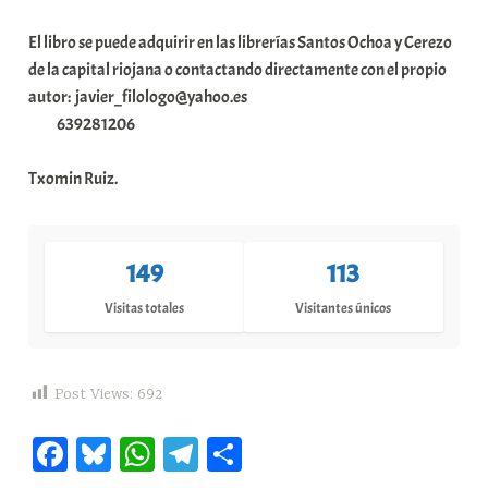
El libro se puede adquirir en las librerías Santos Ochoa y Cerezo
de la capital riojana o contactando directamente con el propio
autor: javier_filologo@yahoo.es
639281206
Txomin Ruiz.
149
113
Visitas totales
Visitantes únicos
Post Views:
692
Fa
Bl
W
Te
C