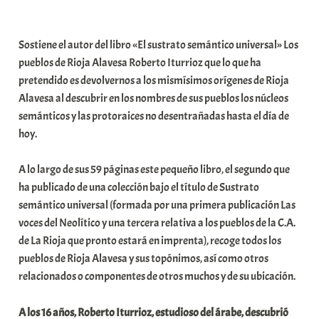
a
b
Sostiene el autor del libro «El sustrato semántico universal» Los
a
pueblos de Rioja Alavesa Roberto Iturrioz que lo que ha
r
pretendido es devolvernos a los mismísimos orígenes de Rioja
E
Alavesa al descubrir en los nombres de sus pueblos los núcleos
r
semánticos y las protoraices no desentrañadas hasta el día de
r
hoy.
i
o
A lo largo de sus 59 páginas este pequeño libro, el segundo que
x
ha publicado de una colección bajo el título de Sustrato
a
semántico universal (formada por una primera publicación Las
K
voces del Neolítico y una tercera relativa a los pueblos de la C.A.
o
de La Rioja que pronto estará en imprenta), recoge todos los
m
pueblos de Rioja Alavesa y sus topónimos, así como otros
u
relacionados o componentes de otros muchos y de su ubicación.
n
i
A los 16 años, Roberto Iturrioz, estudioso del árabe, descubrió
t