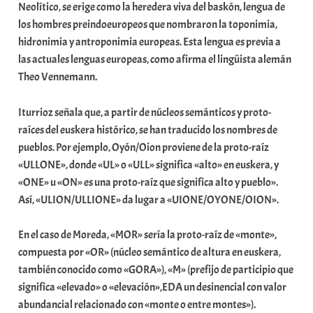
Neolítico, se erige como la heredera viva del baskón, lengua de
los hombres preindoeuropeos que nombraron la toponimia,
hidronimia y antroponimia europeas. Esta lengua es previa a
las actuales lenguas europeas, como afirma el lingüista alemán
Theo Vennemann.
Iturrioz señala que, a partir de núcleos semánticos y proto-
raíces del euskera histórico, se han traducido los nombres de
pueblos. Por ejemplo, Oyón/Oion proviene de la proto-raíz
«ULLONE», donde «UL» o «ULL» significa «alto» en euskera, y
«ONE» u «ON» es una proto-raíz que significa alto y pueblo».
Así, «ULION/ULLIONE» da lugar a «UIONE/OYONE/OION».
En el caso de Moreda, «MOR» sería la proto-raíz de «monte»,
compuesta por «OR» (núcleo semántico de altura en euskera,
también conocido como «GORA»), «M» (prefijo de participio que
significa «elevado» o «elevación»,EDA un desinencial con valor
abundancial relacionado con «monte o entre montes»).