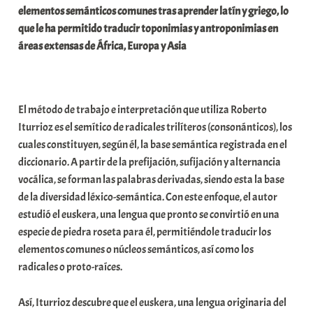
elementos semánticos comunes tras aprender latín y griego, lo
a
que le ha permitido traducir toponimias y antroponimias en
t
áreas extensas de África, Europa y Asia
e
a
El método de trabajo e interpretación que utiliza Roberto
Iturrioz es el semítico de radicales trilíteros (consonánticos), los
cuales constituyen, según él, la base semántica registrada en el
diccionario. A partir de la prefijación, sufijación y alternancia
vocálica, se forman las palabras derivadas, siendo esta la base
de la diversidad léxico-semántica. Con este enfoque, el autor
estudió el euskera, una lengua que pronto se convirtió en una
especie de piedra roseta para él, permitiéndole traducir los
elementos comunes o núcleos semánticos, así como los
radicales o proto-raíces.
Así, Iturrioz descubre que el euskera, una lengua originaria del