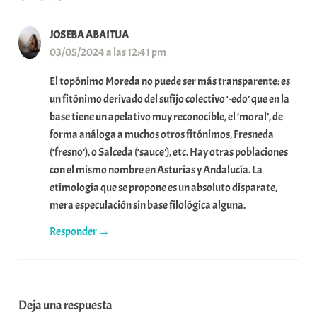
JOSEBA ABAITUA
03/05/2024 a las 12:41 pm
El topónimo Moreda no puede ser más transparente: es
un fitónimo derivado del sufijo colectivo ‘-edo’ que en la
base tiene un apelativo muy reconocible, el ‘moral’, de
forma análoga a muchos otros fitónimos, Fresneda
(‘fresno’), o Salceda (‘sauce’), etc. Hay otras poblaciones
con el mismo nombre en Asturias y Andalucía. La
etimología que se propone es un absoluto disparate,
mera especulación sin base filológica alguna.
Responder
Deja una respuesta