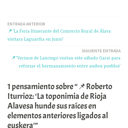
ce
ue
ha
le
o
bo
sk
ts
gr
m
ok
y
A
a
pa
Navegación
ENTRADA ANTERIOR
pp
m
rti
📌’La Feria Itinerante del Comercio Rural de Álava
r
de
visitara Laguardia en junio’
entradas
SIGUIENTE ENTRADA
📌’Vecinos de Lanciego visitan este sábado Garai para
reforzar el hermanamiento entre ambos pueblos’
1 pensamiento sobre “📌Roberto
Iturrioz: ‘La toponimia de Rioja
Alavesa hunde sus raíces en
elementos anteriores ligados al
euskera’”