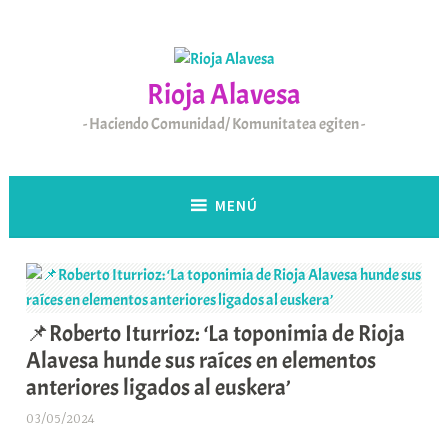
Saltar
al
contenido
Rioja Alavesa
Haciendo Comunidad/ Komunitatea egiten
MENÚ
📌Roberto Iturrioz: ‘La toponimia de Rioja
Alavesa hunde sus raíces en elementos
anteriores ligados al euskera’
03/05/2024
A
r