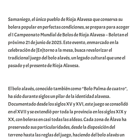
a
b
Samaniego, el único pueblo de Rioja Alavesa que conserva su
a
bolera popular en perfectas condiciones, se prepara para acoger
r
el I Campeonato Mundial de Bolos de Rioja Alavesa – Bolotan el
E
próximo 21 de junio de 2025. Este evento, enmarcado en la
r
celebración de [En]torno a la mesa, busca revalorizar el
r
tradicional juego del bolo alavés, un legado cultural que une el
i
pasado y el presente de Rioja Alavesa.
o
x
a
El bolo alavés, conocido también como “Bolo Palma de cuatro”,
K
ha sido durante siglos un pilar de la identidad alavesa.
o
Documentado desde los siglos XV y XVI, este juego se consolidó
m
en el XVII y se extendió por toda la provincia en los siglos XIX y
u
XX, con boleras en casi todas las aldeas. Cada zona de Álava ha
n
preservado sus particularidades, desde la disposición del
i
terreno hasta las reglas del juego, haciendo del bolo alavés un
t