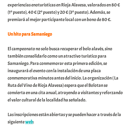
experiencias enoturísticas en Rioja Alavesa, valorados en 80 €
(1º puesto), 40 € (2º puesto) y 20 € (3º puesto). Además, se
premiará al mejor participante local con un bono de 80 €.
Un hito para Samaniego
El campeonato no solo busca recuperar el bolo alavés, sino
también consolidarlo como un atractivo turístico para
Samaniego. Para conmemorar esta primera edición, se
inaugurará el evento con la instalación de una placa
conmemorativa minutos antes del inicio. La organización ( La
Ruta del Vino de Rioja Alavesa) espera que el Bolotan se
convierta en una cita anual, atrayendo a visitantes y reforzando
el valor cultural de la localidad ha señalado.
Las inscripciones están abiertas y se pueden hacer a través de la
siguiente
web
: