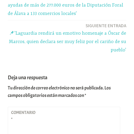
r
de
ayudas de más de 277.000 euros de la Diputación Foral
entradas
de Álava a 133 comercios locales’
SIGUIENTE ENTRADA
📌’Laguardia rendirá un emotivo homenaje a Óscar de
Marcos, quien declara ser muy feliz por el cariño de su
pueblo’
Deja una respuesta
Tu dirección de correo electrónico no será publicada.
Los
campos obligatorios están marcados con
*
COMENTARIO
*