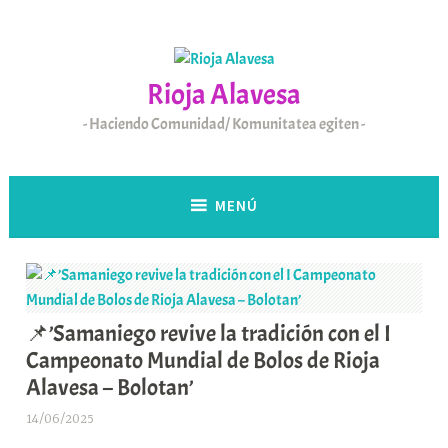
Saltar
al
contenido
Rioja Alavesa
Haciendo Comunidad/ Komunitatea egiten
MENÚ
📌’Samaniego revive la tradición con el I
Campeonato Mundial de Bolos de Rioja
Alavesa – Bolotan’
14/06/2025
A
r