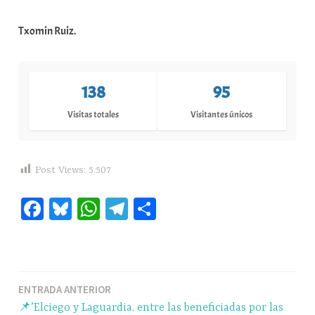
Txomin Ruiz.
138
95
Visitas totales
Visitantes únicos
Post Views:
5.507
Fa
Bl
W
Te
C
ce
ue
ha
le
o
bo
sk
ts
gr
m
ok
y
A
a
pa
Navegación
ENTRADA ANTERIOR
pp
m
rti
📌’Elciego y Laguardia, entre las beneficiadas por las