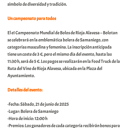
símbolo de diversidad y tradición.
a
t
Un campeonato para todos
e
a
El eI Campeonato Mundial de Bolos de Rioja Alavesa – Bolotan
se celebrará en la emblemática bolera de Samaniego, con
categorías masculina y femenina. La inscripción anticipada
tiene un coste de 3 €, pero el mismo día del evento, hasta las
11:30 h, será de 5 €. Los pagos se realizarán en la Food Truck de la
Ruta del Vino de Rioja Alavesa, ubicada en la Plaza del
Ayuntamiento.
Detalles del evento:
-Fecha: Sábado, 21 de junio de 2025
-Lugar: Bolera de Samaniego
-Hora de inicio: 12:00 h
-Premios: Los ganadores de cada categoría recibirán bonos para