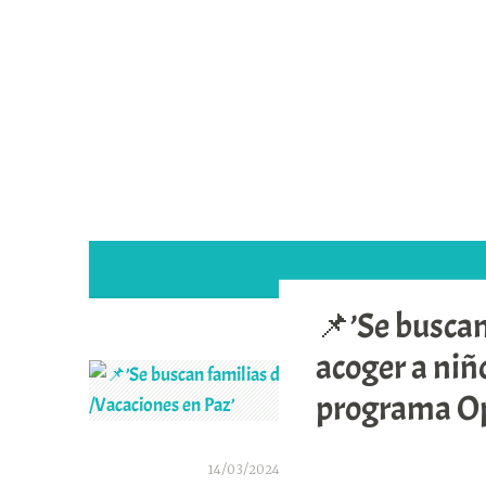
Saltar
al
contenido
📌’Se buscan
acoger a niñ
programa Op
14/03/2024