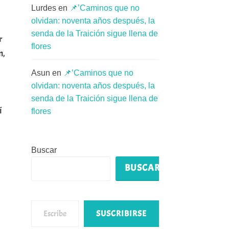
Lurdes
en
📌’Caminos que no
olvidan: noventa años después, la
senda de la Traición sigue llena de
r
flores
n,
Asun
en
📌’Caminos que no
olvidan: noventa años después, la
senda de la Traición sigue llena de
í
flores
Buscar
BUSCAR
Escribe tu correo electrónico…
SUSCRIBIRSE