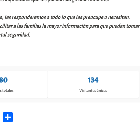
s,
les responderemos a todo lo que les preocupe o necesiten.
cilitar a las familias la mayor información para que puedan tomar
otal seguridad.
80
134
s totales
Visitantes únicos
Te
C
le
o
gr
m