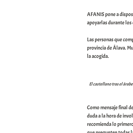
AFANIS pone a disposic
apoyarlas durante los
Las personas que comp
provincia de Álava. M
la acogida.
El castellano tras el ára
Como mensaje final d
duda a la hora de invo
recomienda lo primero
que pregunten todas l