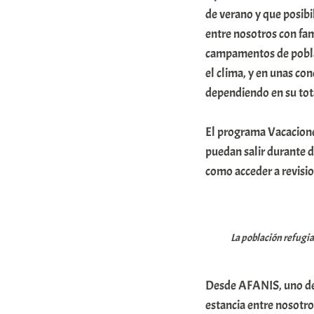
o
de verano y que posibi
entre nosotros con fam
m
campamentos de poblaci
u
el clima, y en unas co
n
dependiendo en su tota
i
t
El programa Vacaciones
a
puedan salir durante d
t
como acceder a revisi
e
a
La población refugia
Desde AFANIS, uno de 
estancia entre nosotros