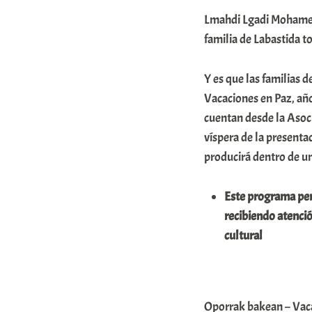
A
Lmahdi Lgadi Mohamed-
r
familia de Labastida t
a
Y es que las familias 
b
Vacaciones en Paz, año
a
cuentan desde la Asoc
r
víspera de la presenta
E
producirá dentro de un
r
r
Este programa perm
i
recibiendo atenci
cultural
o
x
a
K
Oporrak bakean – Vaca