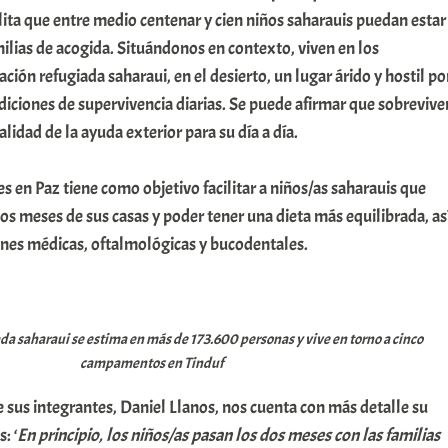
lita que entre medio centenar y cien niños saharauis puedan estar
ilias de acogida. Situándonos en contexto, viven en los
ón refugiada saharaui, en el desierto, un lugar árido y hostil po
ndiciones de supervivencia diarias. Se puede afirmar que sobrevive
lidad de la ayuda exterior para su día a día.
 en Paz tiene como objetivo facilitar a niños/as saharauis que
os meses de sus casas y poder tener una dieta más equilibrada, as
ones médicas, oftalmológicas y bucodentales.
da saharaui se estima en más de 173.600 personas y vive en torno a cinco
campamentos en Tinduf
sus integrantes, Daniel Llanos, nos cuenta con más detalle su
: ‘
En principio, los niños/as pasan los dos meses con las familias