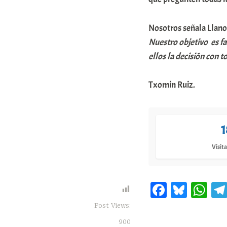
Nosotros señala Llano
Nuestro objetivo es fa
ellos la decisión con t
Txomin Ruiz.
1
Visita
Fa
Bl
W
ce
ue
ha
Post Views:
bo
sk
ts
900