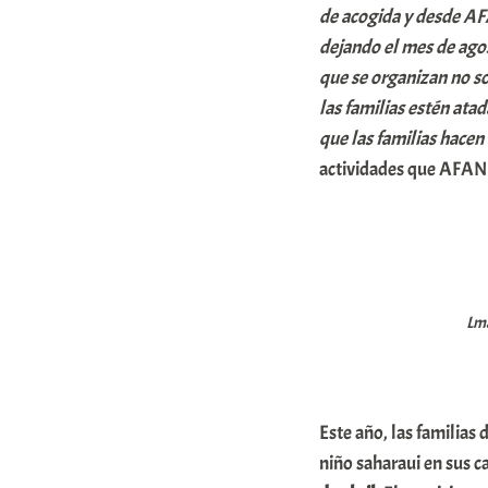
de acogida y desde AFA
dejando el mes de agos
que se organizan no s
las familias estén ata
que las familias hacen 
actividades que AFANI
Lma
Este año, las familias
niño saharaui en sus c