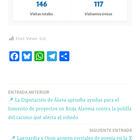
146
117
Visitas totales
Visitantes únicos
Post Views:
621
Fa
Bl
W
Te
C
ce
ue
ha
le
o
bo
sk
ts
gr
m
ok
y
A
a
pa
Navegación
ENTRADA ANTERIOR
pp
m
rti
📌 La Diputación de Álava aprueba ayudas para el
r
de
fomento de proyectos en Rioja Alavesa contra la polilla
entradas
del racimo qué afecta el viñedo
SIGUIENTE ENTRADA
📌 Laguardia y Oion acogen recitales de poesía en la X