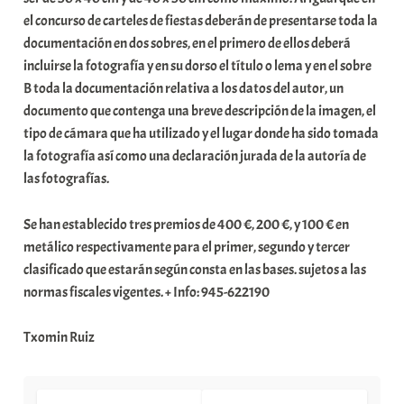
el concurso de carteles de fiestas deberán de presentarse toda la
documentación en dos sobres, en el primero de ellos deberá
incluirse la fotografía y en su dorso el título o lema y en el sobre
B toda la documentación relativa a los datos del autor, un
documento que contenga una breve descripción de la imagen, el
tipo de cámara que ha utilizado y el lugar donde ha sido tomada
la fotografía así como una declaración jurada de la autoría de
las fotografías.
Se han establecido tres premios de 400 €, 200 €, y 100 € en
metálico respectivamente para el primer, segundo y tercer
clasificado que estarán según consta en las bases. sujetos a las
normas fiscales vigentes. + Info: 945-622190
Txomin Ruiz