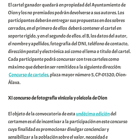
El cartel ganador quedará en propiedad del Ayuntamiento de
a
Oion y los no premiados podrán devolverse a sus autores. Los
t
participantes deberán entregar sus propuestas en dos sobres
e
cerrados, en el primero de ellos deberá contener el cartel en
a
soporte rígido, y en el segundo de ellos. el B, los datos del autor,
el nombre y apellidos, fotografía del DNI, teléfono de contacto,
dirección postal y electrónica así como el lema o título del cartel.
Cada participante podrá concursar con tres carteles como
máximo que deberán ser remitidos a la siguiente dirección:
Concurso de carteles
, plaza mayor número 5, CP-01320, Oion-
Álava.
XI concurso de fotografía vinícola y oleícola de Oion
El objeto de la convocatoria de esta
undécima edición
del
certamen es el de incentivar a la participación en este concurso
cuya finalidad es promocionar divulgar concienciar y
sensibilizar a la población sobre el valor, necesidad e