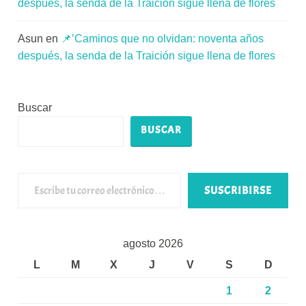
después, la senda de la Traición sigue llena de flores
Asun
en
📌’Caminos que no olvidan: noventa años
después, la senda de la Traición sigue llena de flores
Buscar
BUSCAR
Escribe tu correo electrónico…
SUSCRIBIRSE
agosto 2026
L
M
X
J
V
S
D
1
2