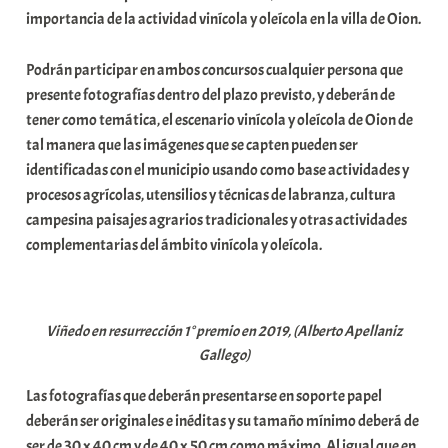
importancia de la actividad vinícola y oleícola en la villa de Oion.
Podrán participar en ambos concursos cualquier persona que
presente fotografías dentro del plazo previsto, y deberán de
tener como temática, el escenario vinícola y oleícola de Oion de
tal manera que las imágenes que se capten pueden ser
identificadas con el municipio usando como base actividades y
procesos agrícolas, utensilios y técnicas de labranza, cultura
campesina paisajes agrarios tradicionales y otras actividades
complementarias del ámbito vinícola y oleícola.
Viñedo en resurrección 1° premio en 2019, (Alberto Apellaniz
Gallego)
Las fotografías que deberán presentarse en soporte papel
deberán ser originales e inéditas y su tamaño mínimo deberá de
ser de 30 x 40 cm y de 40 x 50 cm como máximo. Al igual que en