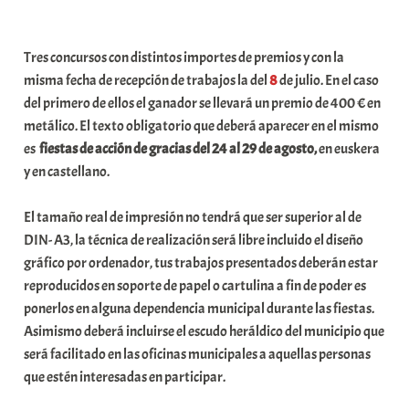
a
b
Tres concursos con distintos importes de premios y con la
a
misma fecha de recepción de trabajos la del
8
de julio. En el caso
r
del primero de ellos el ganador se llevará un premio de 400 € en
E
metálico. El texto obligatorio que deberá aparecer en el mismo
r
es
fiestas de acción de gracias del 24 al 29 de agosto,
en euskera
r
y en castellano.
i
o
El tamaño real de impresión no tendrá que ser superior al de
x
DIN- A3, la técnica de realización será libre incluido el diseño
a
gráfico por ordenador, tus trabajos presentados deberán estar
K
reproducidos en soporte de papel o cartulina a fin de poder es
o
ponerlos en alguna dependencia municipal durante las fiestas.
m
Asimismo deberá incluirse el escudo heráldico del municipio que
u
será facilitado en las oficinas municipales a aquellas personas
n
que estén interesadas en participar.
i
t