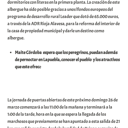
dormitorios con literas en la primera planta. La creación de este
albergue ha sido posible gracias a unos lfondos europeos del
programa de desarrollo rural Leader que dotó de 65.000 euros,
a través de la ADR Rioja Alavesa, para la reforma del interior de
la casa de propiedad municipal y darle un destino como
albergue.
Maite Córdoba espera que los peregrinos, puedan además
de pernoctar en Lapuebla, conocer el pueblo y los atractivos
que este ofrec
e
La jornada de puertas abiertas de este próximo domingo 26 de
marzo comenzará a las 11:00 de la mañana y terminará a la
1:00 de la tarde, hora en la que se espera la llegada de los
marchosos que previamente se han apuntado a esta salida de 21