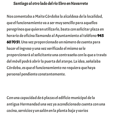
Santiago al otro lado del rio Ebro en Navarrete
t
e
Nos comentaba a Maite Córdoba la alcaldesa de la localidad,
a
que el funcionamiento va a ser muy sencillo para aquellos
peregrinos que quieran utilizarlo, basta con solicitar plaza en
horario de oficina llamando al Ayuntamiento al teléfono
945
60 70 51
. Una vez proporcionado un número de cuenta para
hacer el ingreso y una vez verificado el mismo se le
proporcionará al solicitante una contraseña con la que a través
del móvil podrá abrir la puerta del aterpe. La idea, señalaba
Córdoba, es que el funcionamiento no requiera que haya
personal pendiente constantemente.
Con una capacidad de 6 plazas el edificio municipal de la
antigua Hermandad una vez ya acondicionado cuenta con una
cocina, servicios y un salón en la planta baja y varios