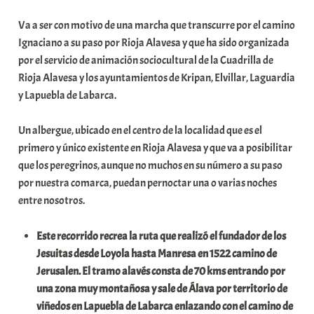
b
Va a ser con motivo de una marcha que transcurre por el camino
a
Ignaciano a su paso por Rioja Alavesa y que ha sido organizada
r
por el servicio de animación sociocultural de la Cuadrilla de
E
Rioja Alavesa y los ayuntamientos de Kripan, Elvillar, Laguardia
r
y Lapuebla de Labarca.
r
i
Un albergue, ubicado en el centro de la localidad que es el
o
primero y único existente en Rioja Alavesa y que va a posibilitar
x
que los peregrinos, aunque no muchos en su número a su paso
a
por nuestra comarca, puedan pernoctar una o varias noches
K
entre nosotros.
o
m
Este recorrido recrea la ruta que realizó el fundador de los
u
Jesuitas desde Loyola hasta Manresa en 1522 camino de
n
Jerusalen. El tramo alavés consta de 70 kms entrando por
i
una zona muy montañosa y sale de Álava por territorio de
t
viñedos en Lapuebla de Labarca enlazando con el camino de
a