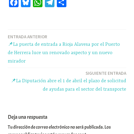
Fa
Bl
W
Te
C
ce
ue
ha
le
o
bo
sk
ts
gr
m
ok
y
A
a
pa
Navegación
ENTRADA ANTERIOR
pp
m
rti
📌La puerta de entrada a Rioja Alavesa por el Puerto
r
de
de Herrera luce un renovado aspecto y un nuevo
entradas
mirador
SIGUIENTE ENTRADA
📌La Diputación abre el 1 de abril el plazo de solicitud
de ayudas para el sector del transporte
Deja una respuesta
Tu dirección de correo electrónico no será publicada.
Los