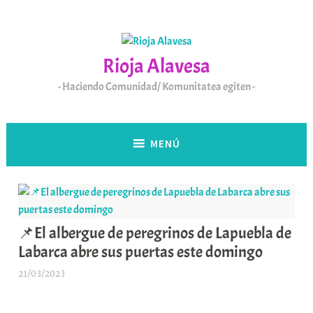
Saltar
al
contenido
Rioja Alavesa
Haciendo Comunidad/ Komunitatea egiten
MENÚ
📌El albergue de peregrinos de Lapuebla de
Labarca abre sus puertas este domingo
21/03/2023
A
r
a