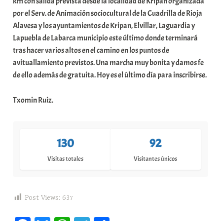
km con salida prevista desde la localidad de Kripan organizada
por el Serv. de Animación sociocultural de la Cuadrilla de Rioja
Alavesa y los ayuntamientos de Kripan, Elvillar, Laguardia y
Lapuebla de Labarca municipio este último donde terminará
tras hacer varios altos en el camino en los puntos de
avituallamiento previstos. Una marcha muy bonita y damos fe
de ello además de gratuita. Hoy es el último día para inscribirse.
Txomin Ruiz.
130
92
Visitas totales
Visitantes únicos
Post Views:
637