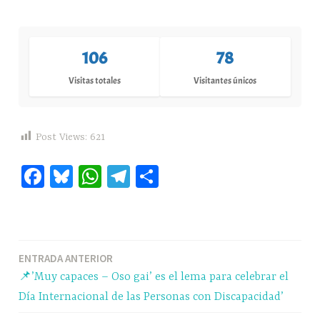
106
78
Visitas totales
Visitantes únicos
Post Views:
621
Fa
Bl
W
Te
C
ce
ue
ha
le
o
bo
sk
ts
gr
m
ok
y
A
a
pa
Navegación
ENTRADA ANTERIOR
pp
m
rti
📌’Muy capaces – Oso gai’ es el lema para celebrar el
r
de
Día Internacional de las Personas con Discapacidad’
entradas