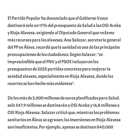
a
b
El Partido Popular ha denunciado que el Gobierno Vasco
a
destinará solo un 11% del presupuesto de Salud a las OSI Araba
r
y Rioja Alavesa, exigiendo al Diputado General que reclame
E
más recursos para los alaveses. Ana Salazar, secretaria general
r
del PP en Álava, recordó que la sanidad es una de las principales
r
preocupaciones de los ciudadanos. Según Salazar, “es
i
imprescindible que el PNV y el PSOE incluyan en los
o
presupuestos de 2025 partidas concretas para mejorar la
x
sanidad alavesa, especialmente en Rioja Alavesa, donde los
a
recortes se han hecho más evidentes”.
K
o
De los más de 5.000 millones de euros planificados para Salud,
m
solo 547,9 millones se destinarán a OSI Araba y 16,8 millones a
u
OSI Rioja Alavesa. Salazar criticó que, mientras los problemas
n
sanitarios en Álava se agravan, las inversiones en Rioja Alavesa
i
son insuficientes. Por ejemplo, apenas se destinan 840.000
t