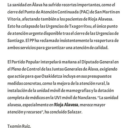
La sanidad en Álava ha sufrido recortes importantes, como el
cierre del Punto de Atención Continuada (PAC) de San Martín en
Vitoria, afectando también a los pacientes de Rioja Alavesa.
Esto ha colapsado las Urgencias de Txagorritxu, el único punto
de atención urgente disponible tras el cierre de las Urgencias de
Santiago. El PP ha reclamado insistentemente la reapertura de
ambos servicios para garantizar una atención de calidad.
El Partido Popular interpelará mañana al Diputado General en
el Pleno de Control de las Juntas Generales de Álava, exigiendo
que actúe para que Osakidetza incluya en sus presupuestos
medidas concretas, como la mejora de la atención rural, la
instalación de la unidad móvil de mamografías y la dotación
completa de médicos en la UVI móvil de Nanclares. “La sanidad
alavesa, especialmente en
Rioja Alavesa
, merece mayor
atención y recursos”, ha concluido Salazar.
Txomin Ruiz.