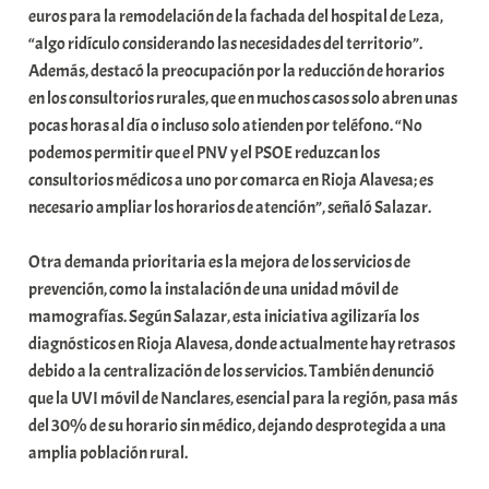
euros para la remodelación de la fachada del hospital de Leza,
a
“algo ridículo considerando las necesidades del territorio”.
t
Además, destacó la preocupación por la reducción de horarios
e
en los consultorios rurales, que en muchos casos solo abren unas
a
pocas horas al día o incluso solo atienden por teléfono. “No
podemos permitir que el PNV y el PSOE reduzcan los
consultorios médicos a uno por comarca en Rioja Alavesa; es
necesario ampliar los horarios de atención”, señaló Salazar.
Otra demanda prioritaria es la mejora de los servicios de
prevención, como la instalación de una unidad móvil de
mamografías. Según Salazar, esta iniciativa agilizaría los
diagnósticos en Rioja Alavesa, donde actualmente hay retrasos
debido a la centralización de los servicios. También denunció
que la UVI móvil de Nanclares, esencial para la región, pasa más
del 30% de su horario sin médico, dejando desprotegida a una
amplia población rural.