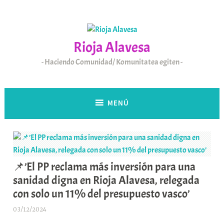
Saltar
al
contenido
Rioja Alavesa
Haciendo Comunidad/ Komunitatea egiten
MENÚ
📌’El PP reclama más inversión para una
sanidad digna en Rioja Alavesa, relegada
con solo un 11% del presupuesto vasco’
03/12/2024
A
r