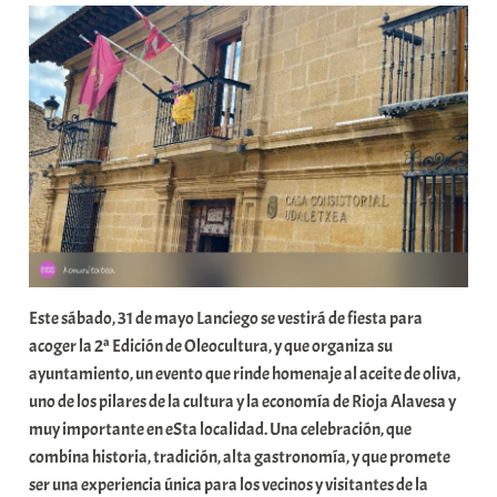
a
b
a
r
E
r
r
i
o
x
a
Este sábado, 31 de mayo Lanciego se vestirá de fiesta para
K
acoger la 2ª Edición de Oleocultura, y que organiza su
o
ayuntamiento, un evento que rinde homenaje al aceite de oliva,
m
uno de los pilares de la cultura y la economía de Rioja Alavesa y
u
muy importante en eSta localidad. Una celebración, que
n
combina historia, tradición, alta gastronomía, y que promete
i
ser una experiencia única para los vecinos y visitantes de la
t