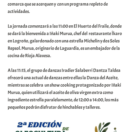
comarca que se acerquen y con un programa repleto de
a
actividades.
t
e
La jornada comenzará a las 11:00 en El Huerto del Fraile, donde
a
se dará la bienvenida a Iñaki Murua, chef del restaurante Íkaro
en Logroño, galardonado con una estrella Michelin y dos Soles
Repsol. Murua, originario de Laguardia, es un embajador de la
cocina de Rioja Alavesa.
A las 11:15, el grupo de danzas Iradier Salaberri Dantza Taldea
ofrecerá una actual de danzas entre ellas la Danza del Aceite,
mientras se celebra un show cooking protagonizado por Iñaki
Murua, quien utilizará el aceite de oliva virgen extra como
ingrediente estrella paralelamente, de 12:00 a 14:00, los más
pequeños podrán disfrutar de hinchables y talleres.