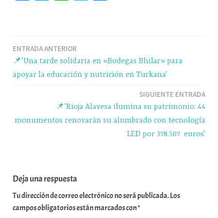
ce
ue
ha
le
o
bo
sk
ts
gr
m
ok
y
A
a
pa
Navegación
ENTRADA ANTERIOR
pp
m
rti
📌’Una tarde solidaria en «Bodegas Bhilar» para
r
de
apoyar la educación y nutrición en Turkana’
entradas
SIGUIENTE ENTRADA
📌’Rioja Alavesa ilumina su patrimonio: 44
monumentos renovarán su alumbrado con tecnología
LED por 378.507 euros’
Deja una respuesta
Tu dirección de correo electrónico no será publicada.
Los
campos obligatorios están marcados con
*