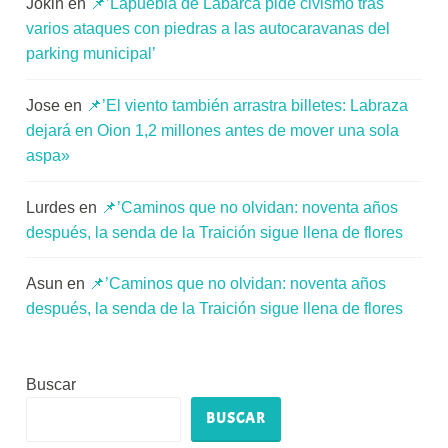
Jokin
en
📌’Lapuebla de Labarca pide civismo tras
varios ataques con piedras a las autocaravanas del
parking municipal’
Jose
en
📌’El viento también arrastra billetes: Labraza
dejará en Oion 1,2 millones antes de mover una sola
aspa»
Lurdes
en
📌’Caminos que no olvidan: noventa años
después, la senda de la Traición sigue llena de flores
Asun
en
📌’Caminos que no olvidan: noventa años
después, la senda de la Traición sigue llena de flores
Buscar
BUSCAR