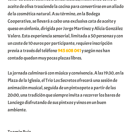
aceite de oliva trasciende la cocina para convertirse en un aliado
de la cosmética natural. A su término, en la Bodega
Cooperativa, se llevará a cabo una exclusiva cata de aceite y
queso en sinfonía, dirigida por Jorge Martínez y Alicia González
Valero. Esta experiencia sensorial, limitada a 50 personas y con
un coste de 10 euros por participante, requiere inscripción
previa a través del teléfono
945 608 041
y según nos han
contado quedan muy pocas plazas libres.
La jornada culminará con música y convivencia. A las 19:30, en la
Plaza de la Iglesia, el Trío Los Secretos ofrecerá una sesión de
animación musical, seguida de un pintxopote a partir de las
20:00, una tradición que siempre invita a recorrer los bares de
Lanciego disfrutando de sus pintxos y vinos en un buen
ambiente.
Txomin Ruiz.