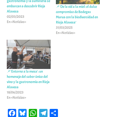
gastronomía y la sumillería se
embarcan a descubrir Rioja
📌’De la vid a la miel: el dulce
Alavesa
compromiso de Bodegas
02/03/2023
Murua con la biodiversidad en
En «Noticias»
Rioja Alavesa’
31/03/2025
En «Noticias»
📌’Entorno a la mesa’: un
homenaje del sabor único del
vino y la gastronomía en Rioja
Alavesa
18/06/2023
En «Noticias»
Fa
Bl
W
Te
C