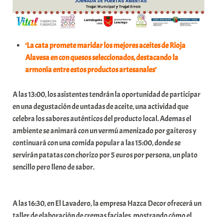
‘La cata promete maridar los mejores aceites de Rioja
Alavesa en con quesos seleccionados, destacando la
armonía entre estos productos artesanales’
A las 13:00, los asistentes tendrán la oportunidad de participar
en una degustación de untadas de aceite, una actividad que
celebra los sabores auténticos del producto local. Ademas el
ambiente se animará con un vermú amenizado por gaiteros y
continuará con una comida popular a las 15:00, donde se
servirán patatas con chorizo por 5 euros por persona, un plato
sencillo pero lleno de sabor.
A las 16:30, en El Lavadero, la empresa Hazca Decor ofrecerá un
taller de elaboración de cremas faciales, mostrando cómo el