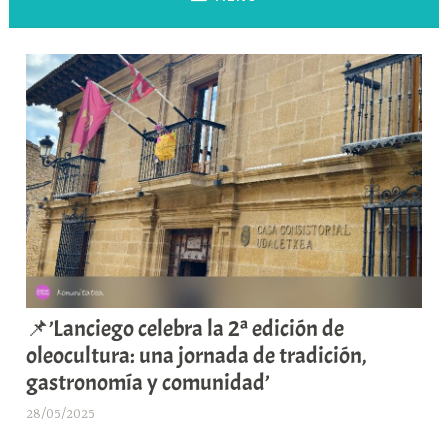
📌’Lanciego celebra la 2ª edición de
oleocultura: una jornada de tradición,
gastronomía y comunidad’
28/05/2025
A
r