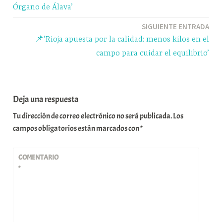
entradas
Órgano de Álava’
SIGUIENTE ENTRADA
📌’Rioja apuesta por la calidad: menos kilos en el
campo para cuidar el equilibrio’
Deja una respuesta
Tu dirección de correo electrónico no será publicada.
Los
campos obligatorios están marcados con
*
COMENTARIO
*