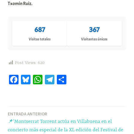
Txomin Ruiz.
687
367
Visitas totales
Visitantes únicos
Post Views:
620
Fa
Bl
W
Te
C
ce
ue
ha
le
o
bo
sk
ts
gr
m
ok
y
A
a
pa
Navegación
ENTRADA ANTERIOR
pp
m
rti
📌’Montserrat Torrent actúa en Villabuena en el
r
de
concierto más especial de la XL edición del Festival de