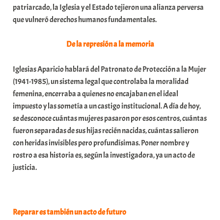
patriarcado, la Iglesia y el Estado tejieron una alianza perversa
a
que vulneró derechos humanos fundamentales.
t
e
De la represión a la memoria
a
Iglesias Aparicio hablará del Patronato de Protección a la Mujer
(1941-1985), un sistema legal que controlaba la moralidad
femenina, encerraba a quienes no encajaban en el ideal
impuesto y las sometía a un castigo institucional. A día de hoy,
se desconoce cuántas mujeres pasaron por esos centros, cuántas
fueron separadas de sus hijas recién nacidas, cuántas salieron
con heridas invisibles pero profundísimas. Poner nombre y
rostro a esa historia es, según la investigadora, ya un acto de
justicia.
Reparar es también un acto de futuro