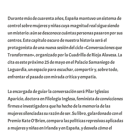
a
b
Durante más de cuarenta años, España mantuvo un sistema de
a
control sobre mujeres y niñas cuya magnitud real sigue siendo
r
un misterio: aún se desconoce cuántas personas pasaron por sus
E
centros. Este capítulo oscuro de nuestra historia será el
r
protagonista de una nueva sesión del ciclo «Conversaciones que
r
Transforman», organizado por la Cuadrilla de Rioja Alavesa. La
i
cita es este próximo 25 de mayo en el Palacio Samaniego de
o
Laguardia, un espacio para escuchar, compartir y, sobre todo,
x
enfrentar el pasado con mirada crítica y empatía.
a
K
La encargada de guiar la conversación será Pilar Iglesias
o
Aparicio, doctora en Filología Inglesa, feminista de convicciones
m
firmes e investigadora que ha hecho de la memoria de las
u
mujeres silenciadas su razón de ser. Su libro, galardonado con el
n
Premio Kate O’Brien, compara las políticas represivas aplicadas
i
a mujeres y niñas en Irlanda y en España, y desvela cómo el
t