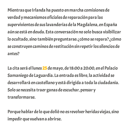
Mientras que Irlanda ha puesto en marcha comisiones de
verdad y mecanismos oficiales de reparación para las
supervivientes de sus lavanderías de la Magdalena, en España
aún se está en deuda. Esta conversación no solo busca visibilizar
lo ocultado, sino también preguntarse: ¿cómo se repara? ¿cómo
se construyen caminos de restitución sin repetir los silencios de
antes?
La cita será el lunes
25
de mayo, de 18:00 a 20:00, en el Palacio
Samaniego de Laguardia. La entrada es libre, la actividad se
desarrollará en castellano y está dirigida a toda la ciudadanía.
Solo se necesita traer ganas de escuchar, pensar y
transformarse.
Porque hablar de lo que dolió no es revolver heridas viejas, sino
impedir que vuelvan a abrirse.