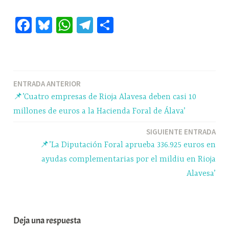
Fa
Bl
W
Te
C
ce
ue
ha
le
o
bo
sk
ts
gr
m
ok
y
A
a
pa
Navegación
ENTRADA ANTERIOR
pp
m
rti
📌’Cuatro empresas de Rioja Alavesa deben casi 10
r
de
millones de euros a la Hacienda Foral de Álava’
entradas
SIGUIENTE ENTRADA
📌’La Diputación Foral aprueba 336.925 euros en
ayudas complementarias por el mildiu en Rioja
Alavesa’
Deja una respuesta