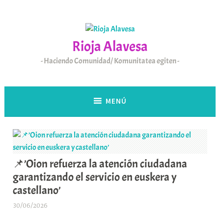
Saltar
al
contenido
Rioja Alavesa
Haciendo Comunidad/ Komunitatea egiten
MENÚ
📌’Oion refuerza la atención ciudadana
garantizando el servicio en euskera y
castellano’
30/06/2026
A
r