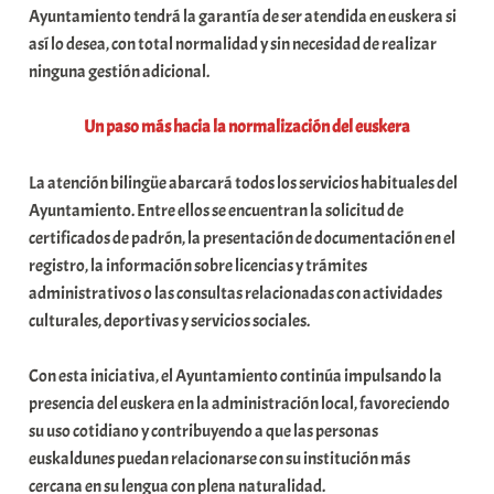
Ayuntamiento tendrá la garantía de ser atendida en euskera si
a
así lo desea, con total normalidad y sin necesidad de realizar
t
ninguna gestión adicional.
e
a
Un paso más hacia la normalización del euskera
La atención bilingüe abarcará todos los servicios habituales del
Ayuntamiento. Entre ellos se encuentran la solicitud de
certificados de padrón, la presentación de documentación en el
registro, la información sobre licencias y trámites
administrativos o las consultas relacionadas con actividades
culturales, deportivas y servicios sociales.
Con esta iniciativa, el Ayuntamiento continúa impulsando la
presencia del euskera en la administración local, favoreciendo
su uso cotidiano y contribuyendo a que las personas
euskaldunes puedan relacionarse con su institución más
cercana en su lengua con plena naturalidad.