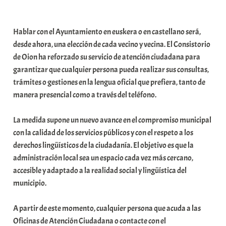
a
b
Hablar con el Ayuntamiento en euskera o en castellano será,
a
desde ahora, una elección de cada vecino y vecina. El Consistorio
r
de Oion ha reforzado su servicio de atención ciudadana para
E
garantizar que cualquier persona pueda realizar sus consultas,
r
trámites o gestiones en la lengua oficial que prefiera, tanto de
r
manera presencial como a través del teléfono.
i
o
La medida supone un nuevo avance en el compromiso municipal
x
con la calidad de los servicios públicos y con el respeto a los
a
derechos lingüísticos de la ciudadanía. El objetivo es que la
K
administración local sea un espacio cada vez más cercano,
o
accesible y adaptado a la realidad social y lingüística del
m
municipio.
u
n
A partir de este momento, cualquier persona que acuda a las
i
Oficinas de Atención Ciudadana o contacte con el
t