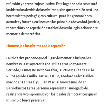
reflexión y aprendizaje colectivo. Este lugar no solo rescatará
a
las historias de vida de las víctimas, sino que también será una
t
herramienta pedagógica y cultural para las generaciones
e
actuales y futuras, en línea con los principios de verdad, justicia,
a
reparación y no repetición establecidos en la legislación sobre
memoria democrática.
Homenaje a las víctimas de la represión
La iniciativa propone que el lugar de memoria incluya los
nombres y las trayectorias de Otilia Fernández-Maeztu
Bernedo, Lesmes Bernedo Sarabia, Fructuoso Díaz de Cerio
Ruiz-Esquide, Emilio Izarra Castillo, Teodoro Calvo Galilea
(nacido en Labraza) y Julián Pascual Guerra (nacido en
Barriobusto). Estas personas representan un legado de
resistencia y compromiso con los ideales democráticos que el
municipio busca preservar.