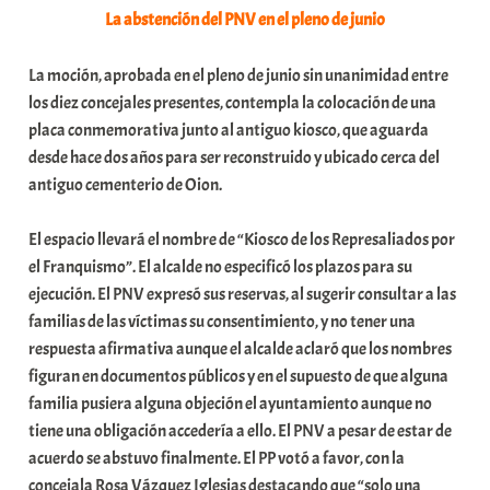
La abstención del PNV en el pleno de junio
La moción, aprobada en el pleno de junio sin unanimidad entre
los diez concejales presentes, contempla la colocación de una
placa conmemorativa junto al antiguo kiosco, que aguarda
desde hace dos años para ser reconstruido y ubicado cerca del
antiguo cementerio de Oion.
El espacio llevará el nombre de “Kiosco de los Represaliados por
el Franquismo”. El alcalde no especificó los plazos para su
ejecución. El PNV expresó sus reservas, al sugerir consultar a las
familias de las víctimas su consentimiento, y no tener una
respuesta afirmativa aunque el alcalde aclaró que los nombres
figuran en documentos públicos y en el supuesto de que alguna
familia pusiera alguna objeción el ayuntamiento aunque no
tiene una obligación accedería a ello. El PNV a pesar de estar de
acuerdo se abstuvo finalmente. El PP votó a favor, con la
concejala Rosa Vázquez Iglesias destacando que “solo una