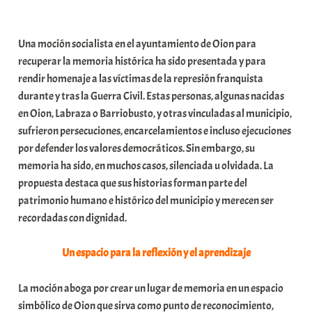
a
b
Una moción socialista en el ayuntamiento de Oion para
a
recuperar la memoria histórica ha sido presentada y para
r
rendir homenaje a las víctimas de la represión franquista
E
durante y tras la Guerra Civil. Estas personas, algunas nacidas
r
en Oion, Labraza o Barriobusto, y otras vinculadas al municipio,
r
sufrieron persecuciones, encarcelamientos e incluso ejecuciones
i
por defender los valores democráticos. Sin embargo, su
o
memoria ha sido, en muchos casos, silenciada u olvidada. La
x
propuesta destaca que sus historias forman parte del
a
patrimonio humano e histórico del municipio y merecen ser
K
recordadas con dignidad.
o
m
Un espacio para la reflexión y el aprendizaje
u
n
La moción aboga por crear un lugar de memoria en un espacio
i
simbólico de Oion que sirva como punto de reconocimiento,
t