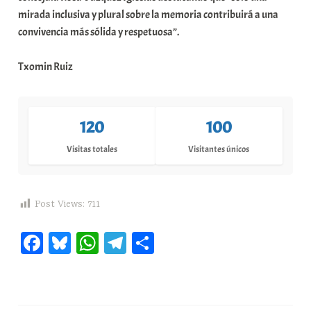
mirada inclusiva y plural sobre la memoria contribuirá a una
convivencia más sólida y respetuosa”.
Txomin Ruiz
120
100
Visitas totales
Visitantes únicos
Post Views:
711
Fa
Bl
W
Te
C
ce
ue
ha
le
o
bo
sk
ts
gr
m
ok
y
A
a
pa