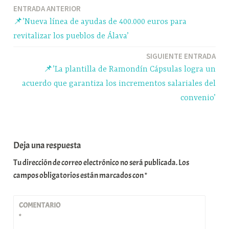
Navegación
ENTRADA ANTERIOR
pp
m
rti
📌’Nueva línea de ayudas de 400.000 euros para
r
de
revitalizar los pueblos de Álava’
entradas
SIGUIENTE ENTRADA
📌’La plantilla de Ramondín Cápsulas logra un
acuerdo que garantiza los incrementos salariales del
convenio’
Deja una respuesta
Tu dirección de correo electrónico no será publicada.
Los
campos obligatorios están marcados con
*
COMENTARIO
*