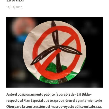
11/02/2025
A
r
a
b
a
r
E
r
r
i
o
x
a
K
o
Ante el posicionamiento público favorable de «EH Bildu»
m
respecto al Plan Especial que se aprobará en el ayuntamiento de
u
Oion para la construcción del macroproyecto eólico en Labraza,