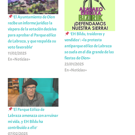
’El Ayuntamiento de Oion
recibe un informe jurídico la
víspera de la votación decisiva
‘EH Bildu, traidores y
para aprobar el Parque eólico
vendidos’: «la protesta
de Labraza, y que respalda su
antiparque eólico de Labraza
voto favorable’
se cuela en el día grande de las
11/02/2025
fiestas de Oion»
En «Noticias»
23/01/2025
En «Noticias»
’El Parque Eólico de
Labraza amenaza con arruinar
mi vida, y EH Bildu ha
contribuido a ello’
07/02/2025