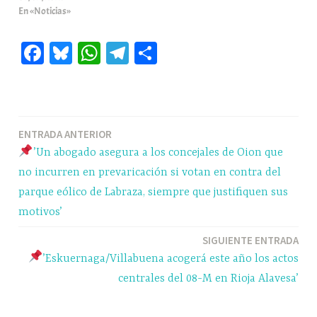
En «Noticias»
Fa
Bl
W
Te
C
ce
ue
ha
le
o
bo
sk
ts
gr
m
ok
y
A
a
pa
Navegación
ENTRADA ANTERIOR
pp
m
rti
’Un abogado asegura a los concejales de Oion que
r
de
no incurren en prevaricación si votan en contra del
entradas
parque eólico de Labraza, siempre que justifiquen sus
motivos’
SIGUIENTE ENTRADA
’Eskuernaga/Villabuena acogerá este año los actos
centrales del 08-M en Rioja Alavesa’