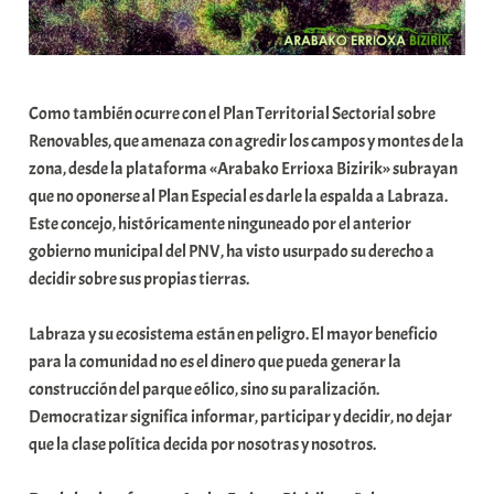
Como también ocurre con el Plan Territorial Sectorial sobre
Renovables, que amenaza con agredir los campos y montes de la
zona, desde la plataforma «Arabako Errioxa Bizirik» subrayan
que no oponerse al Plan Especial es darle la espalda a Labraza.
Este concejo, históricamente ninguneado por el anterior
gobierno municipal del PNV, ha visto usurpado su derecho a
decidir sobre sus propias tierras.
Labraza y su ecosistema están en peligro. El mayor beneficio
para la comunidad no es el dinero que pueda generar la
construcción del parque eólico, sino su paralización.
Democratizar significa informar, participar y decidir, no dejar
que la clase política decida por nosotras y nosotros.