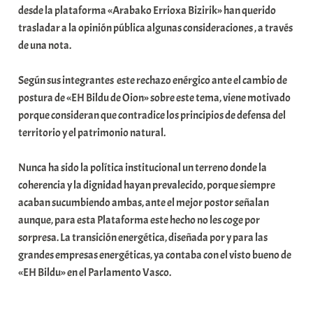
n
desde la plataforma «Arabako Errioxa Bizirik» han querido
i
trasladar a la opinión pública algunas consideraciones , a través
t
de una nota.
a
t
Según sus integrantes este rechazo enérgico ante el cambio de
e
postura de «EH Bildu de Oion» sobre este tema, viene motivado
a
porque consideran que contradice los principios de defensa del
territorio y el patrimonio natural.
Nunca ha sido la política institucional un terreno donde la
coherencia y la dignidad hayan prevalecido, porque siempre
acaban sucumbiendo ambas, ante el mejor postor señalan
aunque, para esta Plataforma este hecho no les coge por
sorpresa. La transición energética, diseñada por y para las
grandes empresas energéticas, ya contaba con el visto bueno de
«EH Bildu» en el Parlamento Vasco.