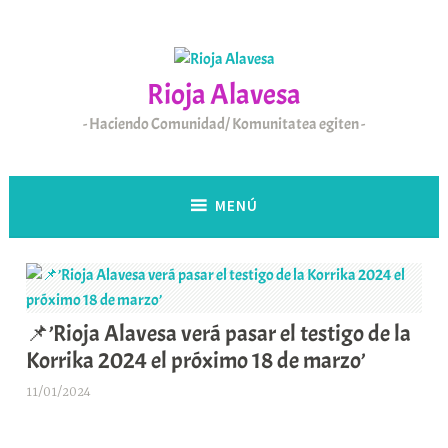
Saltar
al
contenido
Rioja Alavesa
Haciendo Comunidad/ Komunitatea egiten
MENÚ
📌’Rioja Alavesa verá pasar el testigo de la
Korrika 2024 el próximo 18 de marzo’
11/01/2024
A
r
a