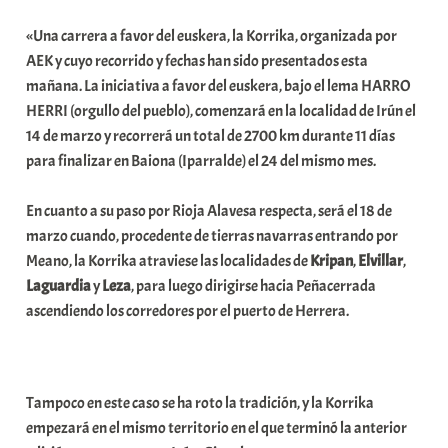
b
«Una carrera a favor del euskera, la Korrika, organizada por
a
AEK y cuyo recorrido y fechas han sido presentados esta
r
mañana. La iniciativa a favor del euskera, bajo el lema HARRO
E
HERRI (orgullo del pueblo), comenzará en la localidad de Irún el
r
14 de marzo y recorrerá un total de 2700 km durante 11 días
r
para finalizar en Baiona (Iparralde) el 24 del mismo mes.
i
o
En cuanto a su paso por Rioja Alavesa respecta, será el 18 de
x
marzo cuando, procedente de tierras navarras entrando por
a
Meano, la Korrika atraviese las localidades de
Kripan
,
Elvillar
,
K
Laguardia
y
Leza
, para luego dirigirse hacia Peñacerrada
o
ascendiendo los corredores por el puerto de Herrera.
m
u
n
i
Tampoco en este caso se ha roto la tradición, y la Korrika
t
empezará en el mismo territorio en el que terminó la anterior
a