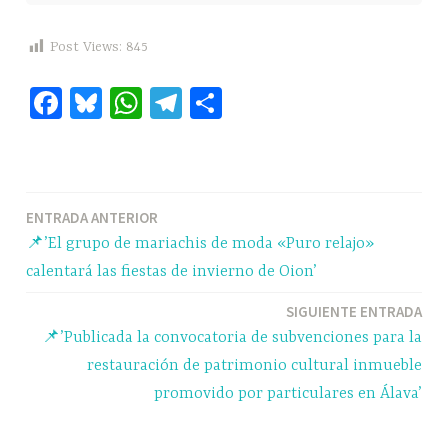
Post Views:
845
Fa
Bl
W
Te
C
ce
ue
ha
le
o
bo
sk
ts
gr
m
ok
y
A
a
pa
Navegación
ENTRADA ANTERIOR
pp
m
rti
📌’El grupo de mariachis de moda «Puro relajo»
r
de
calentará las fiestas de invierno de Oion’
entradas
SIGUIENTE ENTRADA
📌’Publicada la convocatoria de subvenciones para la
restauración de patrimonio cultural inmueble
promovido por particulares en Álava’