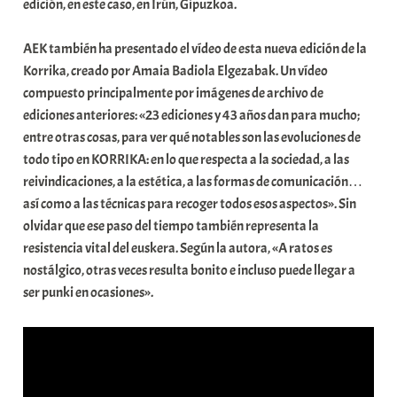
edición, en este caso, en Irún, Gipuzkoa.
t
e
AEK también ha presentado el vídeo de esta nueva edición de la
a
Korrika, creado por Amaia Badiola Elgezabak. Un vídeo
compuesto principalmente por imágenes de archivo de
ediciones anteriores: «23 ediciones y 43 años dan para mucho;
entre otras cosas, para ver qué notables son las evoluciones de
todo tipo en KORRIKA: en lo que respecta a la sociedad, a las
reivindicaciones, a la estética, a las formas de comunicación…
así como a las técnicas para recoger todos esos aspectos». Sin
olvidar que ese paso del tiempo también representa la
resistencia vital del euskera. Según la autora, «A ratos es
nostálgico, otras veces resulta bonito e incluso puede llegar a
ser punki en ocasiones».