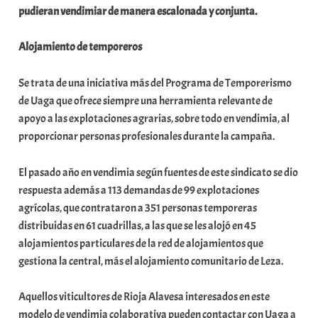
pudieran vendimiar de manera escalonada y conjunta.
a
t
Alojamiento de temporeros
e
a
Se trata de una iniciativa más del Programa de Temporerismo
de Uaga que ofrece siempre una herramienta relevante de
apoyo a las explotaciones agrarias, sobre todo en vendimia, al
proporcionar personas profesionales durante la campaña.
El pasado año en vendimia según fuentes de este sindicato se dio
respuesta además a 113 demandas de 99 explotaciones
agrícolas, que contrataron a 351 personas temporeras
distribuidas en 61 cuadrillas, a las que se les alojó en 45
alojamientos particulares de la red de alojamientos que
gestiona la central, más el alojamiento comunitario de Leza.
Aquellos viticultores de Rioja Alavesa interesados en este
modelo de vendimia colaborativa pueden contactar con Uaga a