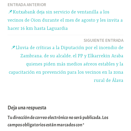
Navegación
ENTRADA ANTERIOR
pp
m
rti
📌Kutxabank deja sin servicio de ventanilla a los
r
de
vecinos de Oion durante el mes de agosto y les invita a
entradas
hacer 16 km hasta Laguardia
SIGUIENTE ENTRADA
📌Lluvia de críticas a la Diputación por el incendio de
Zambrana, de su alcalde, el PP y Elkarrekin Araba
quienes piden más medios aéreos estables y la
capacitación en prevención para los vecinos en la zona
rural de Álava
Deja una respuesta
Tu dirección de correo electrónico no será publicada.
Los
campos obligatorios están marcados con
*