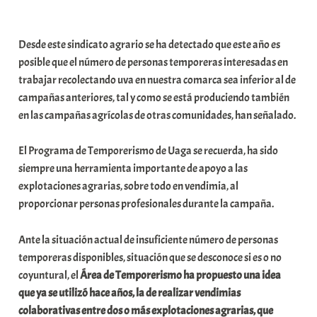
a
b
Desde este sindicato agrario se ha detectado que este año es
a
posible que el número de personas temporeras interesadas en
r
trabajar recolectando uva en nuestra comarca sea inferior al de
E
campañas anteriores, tal y como se está produciendo también
r
en las campañas agrícolas de otras comunidades, han señalado.
r
i
El Programa de Temporerismo de Uaga se recuerda, ha sido
o
siempre una herramienta importante de apoyo a las
x
explotaciones agrarias, sobre todo en vendimia, al
a
proporcionar personas profesionales durante la campaña.
K
o
Ante la situación actual de insuficiente número de personas
m
temporeras disponibles, situación que se desconoce si es o no
u
coyuntural, el
Área de Temporerismo ha propuesto una idea
n
que ya se utilizó hace años, la de realizar vendimias
i
colaborativas entre dos o más explotaciones agrarias, que
t