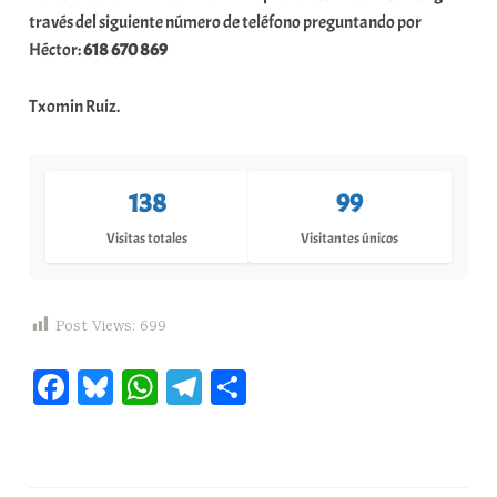
través del siguiente número de teléfono preguntando por
Héctor:
618 670 869
Txomin Ruiz.
138
99
Visitas totales
Visitantes únicos
Post Views:
699
Fa
Bl
W
Te
C
ce
ue
ha
le
o
bo
sk
ts
gr
m
ok
y
A
a
pa