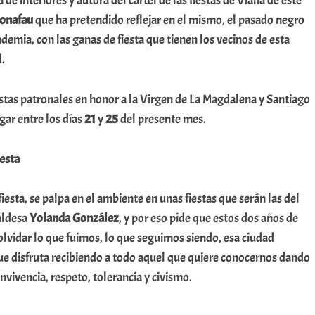
e interiores y autora del cartel de las fiestas de Viana de este
Bonafau
que ha pretendido reflejar en el mismo, el pasado negro
ndemia, con las ganas de fiesta que tienen los vecinos de esta
d.
estas patronales en honor a la Virgen de La Magdalena y Santiago
gar entre los días
21
y
25
del presente mes.
iesta
esta, se palpa en el ambiente en unas fiestas que serán las del
aldesa
Yolanda González
, y por eso pide que estos dos años de
olvidar lo que fuimos, lo que seguimos siendo, esa ciudad
e disfruta recibiendo a todo aquel que quiere conocernos dando
vivencia, respeto, tolerancia y civismo.