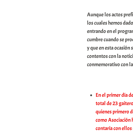
m
Aunque los actos prefi
u
los cuales hemos dado
n
entrando en el progr
i
cumbre cuando se produ
t
y que en esta ocasión 
a
contentos con la notic
t
conmemorativo con la 
e
a
En el primer día d
total de 23 gaite
quienes primero de
como Asociación h
contaría con ellos