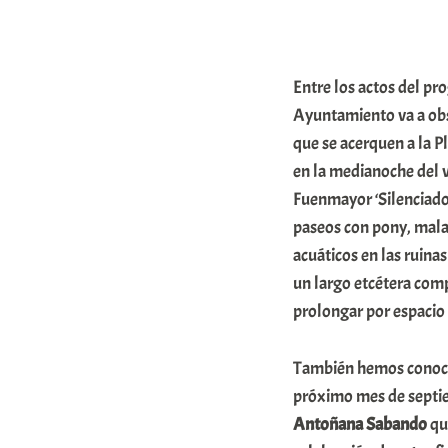
Entre los actos del pr
Ayuntamiento va a obse
que se acerquen a la Pl
en la medianoche del ve
Fuenmayor ‘Silenciado2
paseos con pony, malab
acuáticos en las ruina
un largo etcétera com
prolongar por espacio 
También hemos conocido
próximo mes de septiem
Antoñana
Sabando
qu