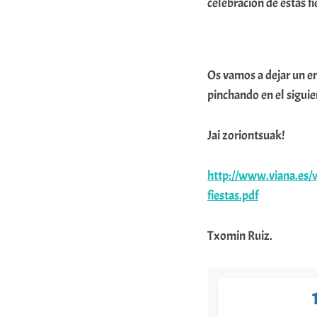
celebración de estas fi
Os vamos a dejar un e
pinchando en el siguie
Jai zoriontsuak!
http://www.viana.es/
fiestas.pdf
Txomin Ruiz.