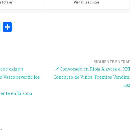
s totales
Visitantes únicos
Te
C
le
o
gr
m
a
pa
m
rti
SIGUIENTE ENTRA
que exige a
📌Convocado en Rioja Alavesa el XX
r
 Vasco revertir los
Concurso de Vinos ‘Premios Vendim
202
mente en la zona