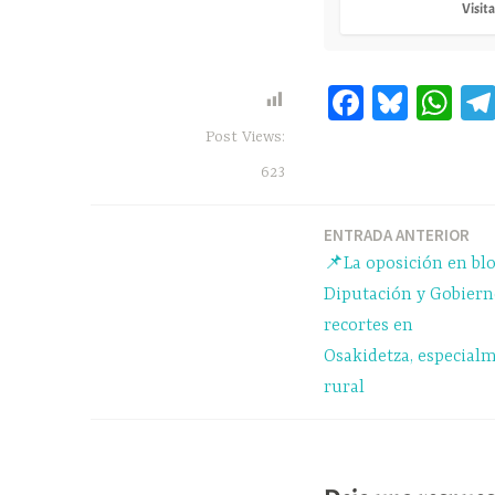
Visita
Fa
Bl
W
ce
ue
ha
Post Views:
bo
sk
ts
623
ok
y
A
pp
ENTRADA ANTERIOR
Navegación
📌La oposición en blo
de
Diputación y Gobierno
recortes en
entradas
Osakidetza, especial
rural