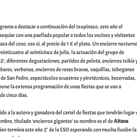
ograma a destacar a continuación del txupinazo, este año el
quiar con una paellada popular a todos los vecinos y visitantes
aza del coso, eso sí, al precio de 1 € el plato. Un encierro nocturn
inticuatro al veinticinco de julio, la actuación del grupo de
’, diferentes degustaciones, partidos de pelota, encierros txikis 
ares, verbenas, encierros de reses bravas, vaquillas, toboganes
s de San Pedro, espectáculos ecuestres y pirotécnicos, becerradas,
pone la extensa programación de unas fiestas que se van a
de cinco días.
 a la autora y ganadora del cartel de fiestas que tendrán lugar 
bre, titulado ‘encierros gigantes’ su nombre es el de
Aitana
ien termina este año 2° de la ESO esperando con mucha ilusión la