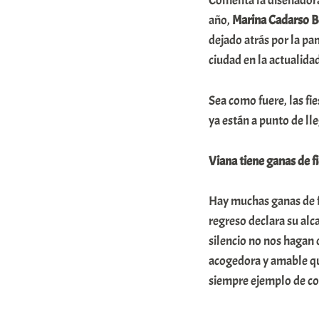
Comenta la diseñadora d
r
año,
Marina Cadarso 
a
dejado atrás por la pa
ciudad en la actualida
b
a
Sea como fuere, las fi
r
ya están a punto de lle
E
r
Viana tiene ganas de f
r
i
Hay muchas ganas de fi
regreso declara su alc
o
silencio no nos hagan 
x
acogedora y amable qu
a
siempre ejemplo de con
K
o