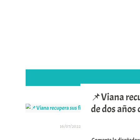
Saltar
al
contenido
📌Viana recu
de dos años
16/07/2022
A