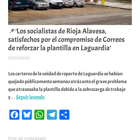
📌’Los socialistas de Rioja Alavesa,
satisfechos por el compromiso de Correos
de reforzar la plantilla en Laguardia’
03/03/2025
A
r
Los carteros de la unidad de reparto de Laguardia se habían
a
quejado públicamente semanas atrás ante el grave problema
b
que atravesaba la plantilla debido a la sobrecarga de trabajo
a
📌’Los
y…
Seguir leyendo
r
socialistas
E
Fa
Bl
W
Te
C
de
r
Rioja
r
ce
ue
ha
le
o
Alavesa,
i
bo
sk
ts
gr
m
satisfechos
o
Deja un comentario