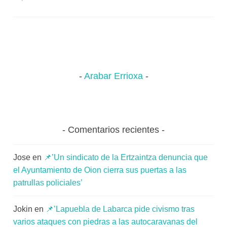
ok
y
A
a
pa
por
x
pp
m
rti
el
a
compromiso
K
r
de
o
Correos
m
de
u
Arabar Errioxa
reforzar
n
la
i
plantilla
t
en
a
Comentarios recientes
Laguardia’
t
e
Jose
en
📌’Un sindicato de la Ertzaintza denuncia que
a
el Ayuntamiento de Oion cierra sus puertas a las
patrullas policiales’
Jokin
en
📌’Lapuebla de Labarca pide civismo tras
varios ataques con piedras a las autocaravanas del