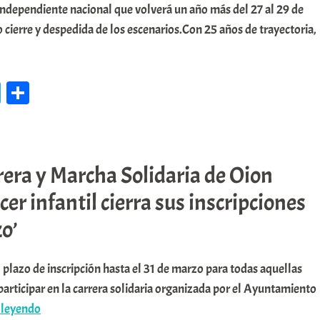
independiente nacional que volverá un año más del 27 al 29 de
 cierre y despedida de los escenarios.Con 25 años de trayectoria,
iana
ge
Te
C
le
o
pedida
gr
m
ibu
a
pa
rrera y Marcha Solidaria de Oion
m
rti
cer infantil cierra sus inscripciones
r
tima
zo’
ión
l plazo de inscripción hasta el 31 de marzo para todas aquellas
acu
articipar en la carrera solidaria organizada por el Ayuntamiento
’
📌’La
 leyendo