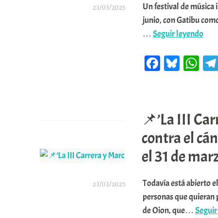
Un festival de música 
23/03/2025
junio, con Gatibu como
A
📌’V
…
Seguir leyendo
r
aco
a
Fa
Bl
W
la
b
ce
ue
ha
des
a
de
bo
sk
ts
Gat
r
Deja un comentario
ok
y
A
en
📌’La III Ca
E
pp
la
contra el cán
r
sép
r
el 31 de mar
edic
i
del
o
Todavía está abierto e
Mug
23/03/2025
x
personas que quieran p
Fest
A
de Oion, que…
Seguir
a
r