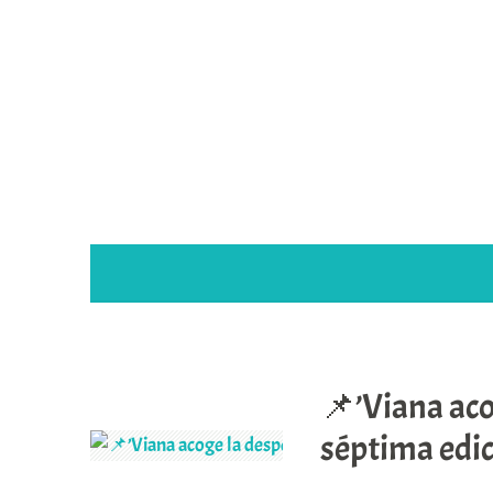
Saltar
al
contenido
DÍA:
23 DE MARZO DE
📌’Viana aco
séptima edic