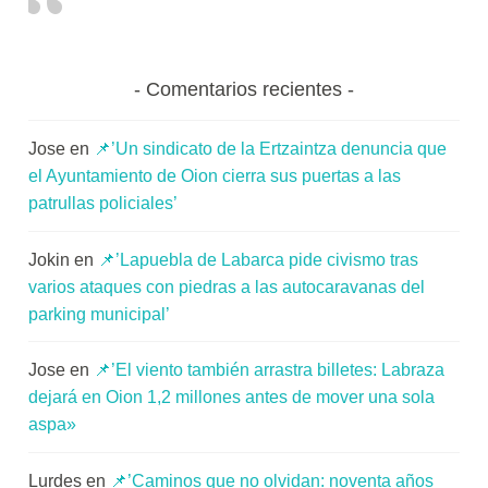
t
a
t
Comentarios recientes
e
a
Jose
en
📌’Un sindicato de la Ertzaintza denuncia que
el Ayuntamiento de Oion cierra sus puertas a las
patrullas policiales’
Jokin
en
📌’Lapuebla de Labarca pide civismo tras
varios ataques con piedras a las autocaravanas del
parking municipal’
Jose
en
📌’El viento también arrastra billetes: Labraza
dejará en Oion 1,2 millones antes de mover una sola
aspa»
Lurdes
en
📌’Caminos que no olvidan: noventa años