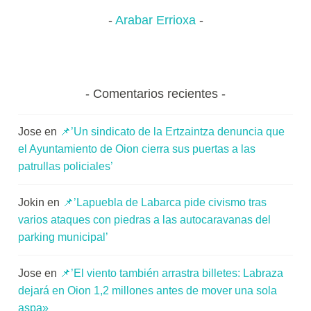
llenarán
u
Arabar Errioxa
la
n
primavera,
i
domingo
t
tras
a
Comentarios recientes
domingo’
t
e
Jose
en
📌’Un sindicato de la Ertzaintza denuncia que
a
el Ayuntamiento de Oion cierra sus puertas a las
patrullas policiales’
Jokin
en
📌’Lapuebla de Labarca pide civismo tras
varios ataques con piedras a las autocaravanas del
parking municipal’
Jose
en
📌’El viento también arrastra billetes: Labraza
dejará en Oion 1,2 millones antes de mover una sola
aspa»