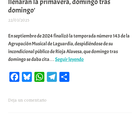
llenarán la primavera, domingo tras
domingo’
22/03/2025
A
r
En septiembre de 2024 finalizó la temporada número 143 de la
a
Agrupación Musical de Laguardia, despidiéndose de su
b
incondicional público de Rioja Alavesa, que domingo tras
a
📌’La
domingo se daba cita…
Seguir leyendo
r
Agrupación
E
Fa
Bl
W
Te
C
Musical
r
de
r
ce
ue
ha
le
o
Laguardia
i
bo
sk
ts
gr
m
regresa
o
Deja un comentario
ok
y
A
a
pa
con
x
pp
m
rti
fuerza:
a
bailables
K
r
y
o
conciertos
m