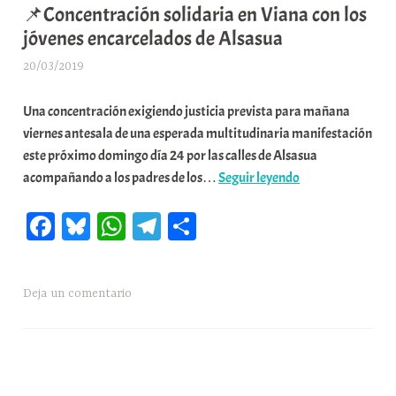
📌Concentración solidaria en Viana con los
u
jóvenes encarcelados de Alsasua
n
i
20/03/2019
A
t
r
a
Una concentración exigiendo justicia prevista para mañana
a
t
viernes antesala de una esperada multitudinaria manifestación
b
e
este próximo domingo día 24 por las calles de Alsasua
a
📌
a
acompañando a los padres de los…
Seguir leyendo
r
Concentración
E
Fa
Bl
W
Te
C
solidaria
r
en
r
ce
ue
ha
le
o
Viana
i
bo
sk
ts
gr
m
con
o
Deja un comentario
ok
y
A
a
pa
los
x
pp
m
rti
jóvenes
a
encarcelados
K
r
de
o