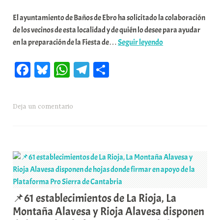
r
El ayuntamiento de Baños de Ebro ha solicitado la colaboración
a
de los vecinos de esta localidad y de quién lo desee para ayudar
b
📌
en la preparación de la Fiesta de…
Seguir leyendo
a
Colaboración
r
Fa
Bl
W
Te
C
vecinal
E
en
r
ce
ue
ha
le
o
Baños
r
bo
sk
ts
gr
m
de
i
Deja un comentario
ok
y
A
a
pa
Ebro
o
pp
m
rti
y
x
campeonato
a
r
de
K
futbolin
o
en
m
Viana.
u
📌61 establecimientos de La Rioja, La
n
Montaña Alavesa y Rioja Alavesa disponen
i