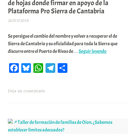
de hojas donde firmar en apoyo de la
t
Plataforma Pro Sierra de Cantabria
a
t
20/03/2019
A
e
r
a
Se persigue el cambio del nombre y volver a recuperar el de
a
Sierra de Cantabria y su oficialidad para toda la Sierra que
b
📌
discurre entre el Puerto de Rivas de…
Seguir leyendo
a
61
r
Fa
Bl
W
Te
C
establecimient
E
de
r
ce
ue
ha
le
o
La
r
bo
sk
ts
gr
m
Rioja,
i
Deja un comentario
ok
y
A
a
pa
La
o
pp
m
rti
Montaña
x
Alavesa
a
r
y
K
Rioja
o
Alavesa
m