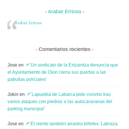
Alsasua
m
u
Arabar Errioxa
n
i
Arabar Errioxa
t
a
t
Comentarios recientes
e
a
Jose
en
📌’Un sindicato de la Ertzaintza denuncia que
el Ayuntamiento de Oion cierra sus puertas a las
patrullas policiales’
Jokin
en
📌’Lapuebla de Labarca pide civismo tras
varios ataques con piedras a las autocaravanas del
parking municipal’
Jose
en
📌’El viento también arrastra billetes: Labraza