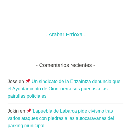
pp
m
rti
Oion.
x
a
r
K
o
m
Arabar Errioxa
u
n
i
t
Comentarios recientes
a
t
Jose
en
’Un sindicato de la Ertzaintza denuncia que
e
el Ayuntamiento de Oion cierra sus puertas a las
a
patrullas policiales’
Jokin
en
’Lapuebla de Labarca pide civismo tras
varios ataques con piedras a las autocaravanas del
parking municipal’