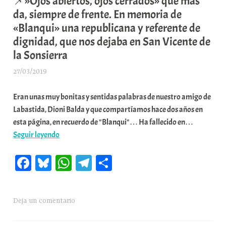
📌»Ojos abiertos, ojos cerrados» qué más
da, siempre de frente. En memoria de
«Blanqui» una republicana y referente de
dignidad, que nos dejaba en San Vicente de
la Sonsierra
27/03/2019
A
r
Eran unas muy bonitas y sentidas palabras de nuestro amigo de
a
Labastida, Dioni Balda y que compartíamos hace dos años en
b
esta página, en recuerdo de "Blanqui"… Ha fallecido en…
a
📌»Ojos
Seguir leyendo
r
abiertos,
E
Fa
Bl
W
Te
C
ojos
r
cerrados»
r
ce
ue
ha
le
o
qué
i
bo
sk
ts
gr
m
más
o
Deja un comentario
ok
y
A
a
pa
da,
x
siempre
a