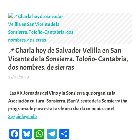
pp
m
rti
de
K
r
frente.
o
En
m
memoria
u
de
n
«Blanqui»
i
📌Charla hoy de Salvador Velilla en San
una
t
Vicente de la Sonsierra. Toloño- Cantabria,
republicana
a
dos nombres, de sierras
y
t
referente
e
27/03/2019
A
de
a
r
dignidad,
Las XX Jornadas del Vino y la Sonsierra que organiza la
a
que
Asociación cultural Sonsierra, (San Vicente de la Sonsierra) ha
b
nos
programado para esta tarde una charla coloquio con el…
a
dejaba
📌
Seguir leyendo
r
en
Charla
E
Fa
Bl
W
Te
C
San
hoy
r
Vicente
de
r