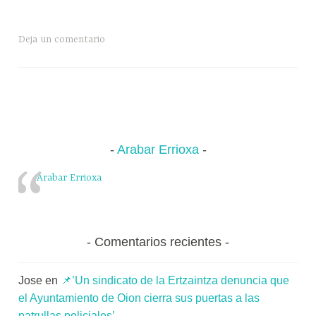
ce
ue
ha
le
o
de
Salvador
i
bo
sk
ts
gr
m
la
Velilla
o
Deja un comentario
ok
y
A
a
pa
Sonsierra
en
x
pp
m
rti
San
a
Vicente
K
r
de
o
la
m
Sonsierra.
u
Arabar Errioxa
Toloño-
n
Cantabria,
i
Arabar Errioxa
dos
t
nombres,
a
de
t
Comentarios recientes
sierras
e
a
Jose
en
📌’Un sindicato de la Ertzaintza denuncia que
el Ayuntamiento de Oion cierra sus puertas a las
patrullas policiales’