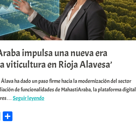
Araba impulsa una nueva era
la viticultura en Rioja Alavesa’
 Álava ha dado un paso firme hacia la modernización del sector
pliación de funcionalidades de MahastiAraba, la plataforma digital
tores…
Seguir leyendo
’MahastiAraba
Te
C
impulsa
le
o
una
nueva
gr
m