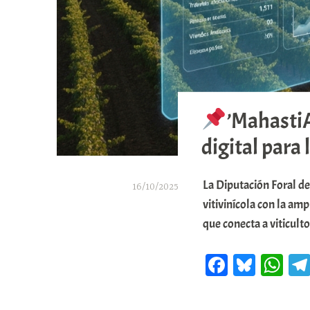
’Mahasti
digital para 
La Diputación Foral de
16/10/2025
vitivinícola con la am
A
que conecta a viticul
r
a
Fa
Bl
W
b
ce
ue
ha
a
bo
sk
ts