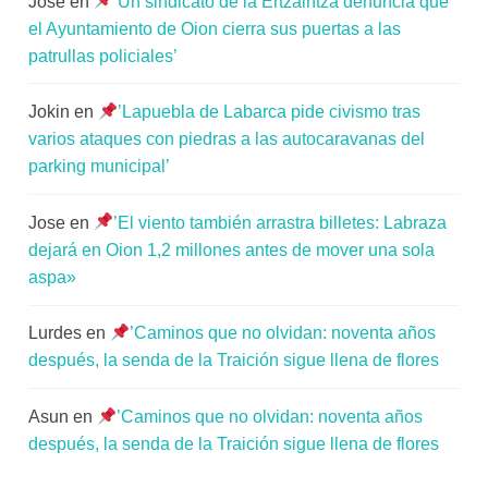
Jose
en
’Un sindicato de la Ertzaintza denuncia que
a
el Ayuntamiento de Oion cierra sus puertas a las
patrullas policiales’
Jokin
en
’Lapuebla de Labarca pide civismo tras
varios ataques con piedras a las autocaravanas del
parking municipal’
Jose
en
’El viento también arrastra billetes: Labraza
dejará en Oion 1,2 millones antes de mover una sola
aspa»
Lurdes
en
’Caminos que no olvidan: noventa años
después, la senda de la Traición sigue llena de flores
Asun
en
’Caminos que no olvidan: noventa años
después, la senda de la Traición sigue llena de flores