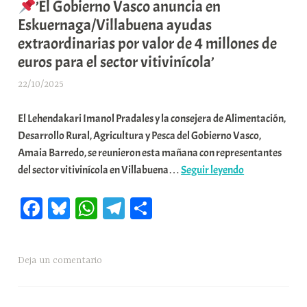
’El Gobierno Vasco anuncia en
a
Eskuernaga/Villabuena ayudas
extraordinarias por valor de 4 millones de
euros para el sector vitivinícola’
22/10/2025
A
r
El Lehendakari Imanol Pradales y la consejera de Alimentación,
a
Desarrollo Rural, Agricultura y Pesca del Gobierno Vasco,
b
Amaia Barredo, se reunieron esta mañana con representantes
a
del sector vitivinícola en Villabuena…
Seguir leyendo
r
’El
E
Fa
Bl
W
Te
C
Gobierno
r
Vasco
r
ce
ue
ha
le
o
anuncia
i
bo
sk
ts
gr
m
en
o
Deja un comentario
ok
y
A
a
pa
Eskuernaga/Vi
x
pp
m
rti
ayudas
a
extraordinari
K