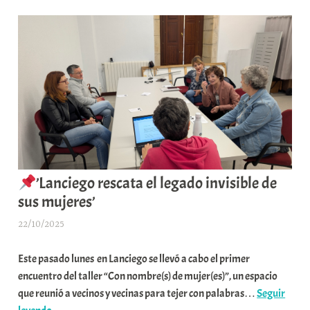
r
por
o
valor
m
de
u
4
n
millones
i
de
t
euros
a
para
t
el
e
sector
a
’Lanciego rescata el legado invisible de
vitivinícola’
sus mujeres’
22/10/2025
A
r
Este pasado lunes en Lanciego se llevó a cabo el primer
a
encuentro del taller “Con nombre(s) de mujer(es)”, un espacio
b
que reunió a vecinos y vecinas para tejer con palabras…
Seguir
a