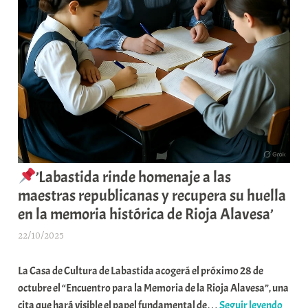
’Labastida rinde homenaje a las
maestras republicanas y recupera su huella
en la memoria histórica de Rioja Alavesa’
22/10/2025
A
r
La Casa de Cultura de Labastida acogerá el próximo 28 de
a
octubre el “Encuentro para la Memoria de la Rioja Alavesa”, una
b
cita que hará visible el papel fundamental de…
Seguir leyendo
a