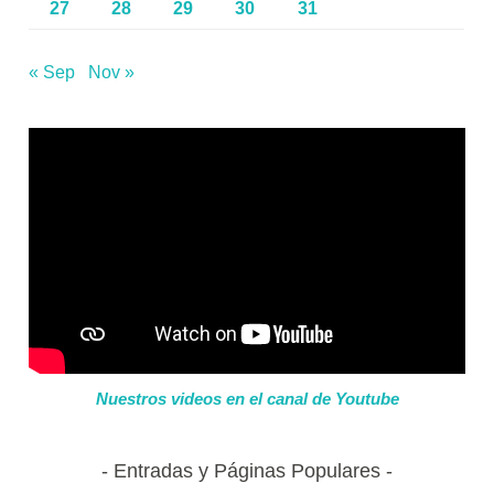
27
28
29
30
31
« Sep
Nov »
Nuestros videos en el canal de Youtube
Entradas y Páginas Populares