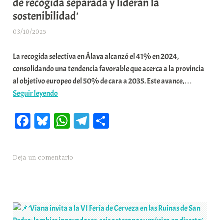
de recogida separada y lideran la
sostenibilidad’
03/10/2025
A
r
La recogida selectiva en Álava alcanzó el 41% en 2024,
a
consolidando una tendencia favorable que acerca a la provincia
b
al objetivo europeo del 50% de cara a 2035. Este avance,…
a
📌’Kripan,
Seguir leyendo
r
Elciego
E
Fa
Bl
W
Te
C
y
r
Navaridas,
r
ce
ue
ha
le
o
entre
i
bo
sk
ts
gr
m
los
o
Deja un comentario
ok
y
A
a
pa
13
x
pp
m
rti
municipios
a
de
K
r
Álava
o
que
m