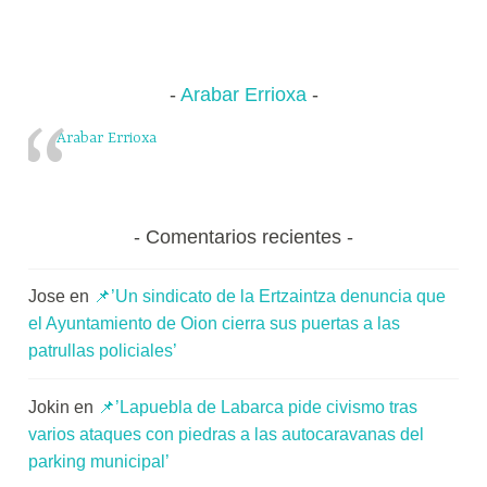
r
las
K
Ruinas
o
de
m
Arabar Errioxa
San
u
Pedro:
n
Arabar Errioxa
lambic
i
innova
t
seis
a
Comentarios recientes
artesa
t
y
e
música
Jose
en
📌’Un sindicato de la Ertzaintza denuncia que
a
en
el Ayuntamiento de Oion cierra sus puertas a las
directo
patrullas policiales’
Jokin
en
📌’Lapuebla de Labarca pide civismo tras
varios ataques con piedras a las autocaravanas del
parking municipal’