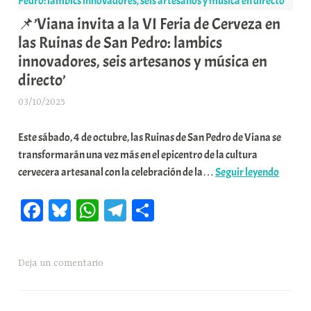
superan
u
📌’Viana invita a la VI Feria de Cerveza en
el
n
las Ruinas de San Pedro: lambics
50%
i
innovadores, seis artesanos y música en
de
t
directo’
recogida
a
separada
t
03/10/2025
A
y
e
r
lideran
a
Este sábado, 4 de octubre, las Ruinas de San Pedro de Viana se
a
la
transformarán una vez más en el epicentro de la cultura
b
sostenibilidad’
📌’Via
cervecera artesanal con la celebración de la…
Seguir leyendo
a
invita
r
Fa
Bl
W
Te
C
a
E
la
r
ce
ue
ha
le
o
VI
r
bo
sk
ts
gr
m
Feria
i
Deja un comentario
ok
y
A
a
pa
de
o
pp
m
rti
Cervez
x
en
a