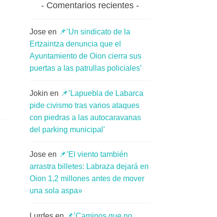
Comentarios recientes
Jose
en
📌’Un sindicato de la
Ertzaintza denuncia que el
Ayuntamiento de Oion cierra sus
puertas a las patrullas policiales’
Jokin
en
📌’Lapuebla de Labarca
pide civismo tras varios ataques
con piedras a las autocaravanas
del parking municipal’
Jose
en
📌’El viento también
arrastra billetes: Labraza dejará en
Oion 1,2 millones antes de mover
una sola aspa»
Lurdes
en
📌’Caminos que no