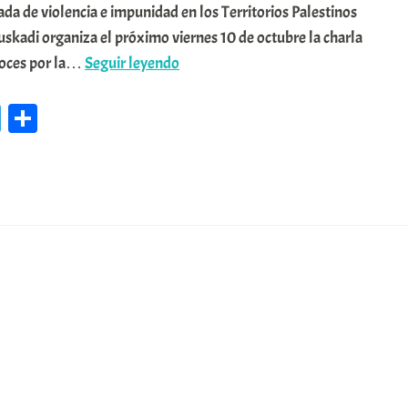
ada de violencia e impunidad en los Territorios Palestinos
di organiza el próximo viernes 10 de octubre la charla
📌’Mujeres
Voces por la…
Seguir leyendo
palestinas
Te
C
en
le
o
Elvillar:
más
gr
m
allá
a
pa
de
m
rti
la
r
ocupación,
voces
que
resisten
y
transforman