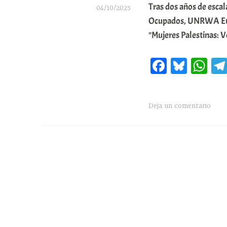
Tras dos años de escal
04/10/2025
Ocupados, UNRWA Euska
A
"Mujeres Palestinas: 
r
a
Fa
Bl
W
b
ce
ue
ha
a
bo
sk
ts
r
Deja un comentario
ok
y
A
E
pp
r
r
i
o
x
a