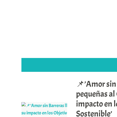
Saltar
al
contenido
📌’Amor sin 
DÍA:
18 DE OCTUBRE 
pequeñas al 
impacto en l
Sostenible’