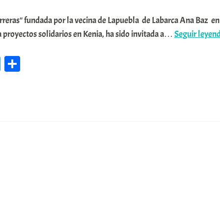
reras" fundada por la vecina de Lapuebla de Labarca Ana Baz en
 proyectos solidarios en Kenia, ha sido invitada a…
Seguir leyen
Te
C
le
o
gr
m
a
pa
m
rti
r