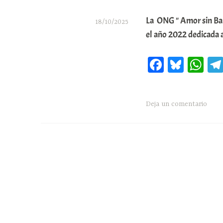
La ONG " Amor sin Bar
18/10/2025
el año 2022 dedicada a
A
r
Fa
Bl
W
a
ce
ue
ha
b
bo
sk
ts
a
Deja un comentario
ok
y
A
r
pp
E
r
r
i
o
x