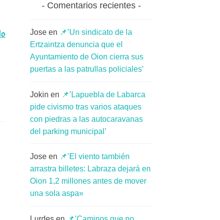
Comentarios recientes
Jose
en
📌’Un sindicato de la
📌’Amor
do
Ertzaintza denuncia que el
sin
Ayuntamiento de Oion cierra sus
Barreras
puertas a las patrullas policiales’
llevará
la
Jokin
en
📌’Lapuebla de Labarca
voz
pide civismo tras varios ataques
de
con piedras a las autocaravanas
las
del parking municipal’
ONG
pequeñas
Jose
en
📌’El viento también
arrastra billetes: Labraza dejará en
al
Oion 1,2 millones antes de mover
Congreso
una sola aspa»
para
destacar
Lurdes
en
📌’Caminos que no