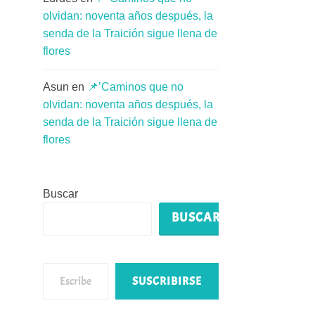
su
olvidan: noventa años después, la
impacto
senda de la Traición sigue llena de
en
flores
los
Objetivos
Asun
en
📌’Caminos que no
olvidan: noventa años después, la
de
senda de la Traición sigue llena de
Desarrollo
flores
Sostenible’
Buscar
BUSCAR
Escribe tu correo electrónico…
SUSCRIBIRSE