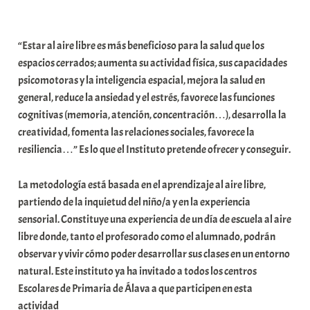
t
a
“Estar al aire libre es más beneficioso para la salud que los
t
espacios cerrados; aumenta su actividad física, sus capacidades
e
psicomotoras y la inteligencia espacial, mejora la salud en
a
general, reduce la ansiedad y el estrés, favorece las funciones
cognitivas (memoria, atención, concentración…), desarrolla la
creatividad, fomenta las relaciones sociales, favorece la
resiliencia…” Es lo que el Instituto pretende ofrecer y conseguir.
La metodología está basada en el aprendizaje al aire libre,
partiendo de la inquietud del niño/a y en la experiencia
sensorial. Constituye una experiencia de un día de escuela al aire
libre donde, tanto el profesorado como el alumnado, podrán
observar y vivir cómo poder desarrollar sus clases en un entorno
natural. Este instituto ya ha invitado a todos los centros
Escolares de Primaria de Álava a que participen en esta
actividad