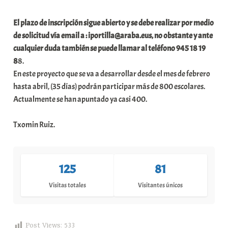
El plazo de inscripción sigue abierto y se debe realizar por medio
de solicitud vía email a : iportilla@araba.eus, no obstante y ante
cualquier duda también se puede llamar al teléfono 945 18 19
8
8.
En este proyecto que se va a desarrollar desde el mes de febrero
hasta abril, (35 días) podrán participar más de 800 escolares.
Actualmente se han apuntado ya casi 400.
Txomin Ruiz.
125
81
Visitas totales
Visitantes únicos
Post Views:
533