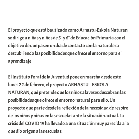
r
a
b
El proyecto que está bautizado como Arnastu-Eskola Naturan
a
se dirige a niñas y niños de 5° y 6° de Educación Primaria con el
r
objetivo de que pasen un día de contacto con la naturaleza
E
descubriendo las posibilidades que ofrece el entorno para el
r
aprendizaje
r
i
El Instituto Foral de la Juventud pone en marcha desde este
o
lunes 22 de febrero, el proyecto ARNASTU – ESKOLA
x
NATURAN, qué pretende que los niños alaveses descubran las
a
posibilidades que ofrece el entorno natural para ello. Un
K
proyecto que parte desde la reflexión de la necesidad de respiro
o
de los niños y niñas en las escuelas ante la situación actual. La
m
crisis del COVID 19 ha llevado a una situación muy parecida a la
u
que dio origen a las escuelas.
n
i