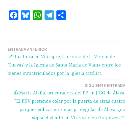
Fa
Bl
W
Te
C
ce
ue
ha
le
o
bo
sk
ts
gr
m
ok
y
A
a
pa
Navegación
ENTRADA ANTERIOR
pp
m
rti
📌Una finca en Viñaspre, la ermita de la Virgen de
r
de
‘Cuevas’ y la Iglesia de Santa María de Viana entre los
entradas
bienes inmatriculados por la iglesia católica
SIGUIENTE ENTRADA
🔺Marta Alaña, procuradora del PP en JJGG de Álava:
“El PNV pretende colar por la puerta de atrás cuatro
parques eólicos en zonas protegidas de Álava, ¿no
sopla el viento en Vizcaya o en Guipúzcoa?”